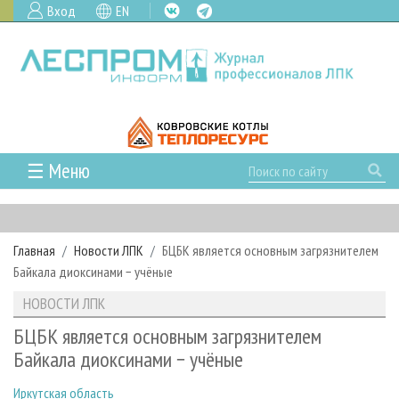
Вход
EN
☰ Меню
ГЛАВНАЯ
РУБРИКИ И ТЕМЫ
Главная
Новости ЛПК
БЦБК является основным загрязнителем
РУБРИКИ ЖУРНАЛА
НОВОСТИ
Байкала диоксинами − учёные
ЛЕСНОЕ ХОЗЯЙСТВО
КАЛЕНДАРЬ СОБЫТИЙ
ПРОЕКТЫ ЛПИ
НОВОСТИ ЛПК
ЛЕСОЗАГОТОВКА
НОВОСТИ ЛПК
АНАЛИТИКА
АРХИВ
БЦБК является основным загрязнителем
ЛЕСОПИЛЕНИЕ
НОВОСТИ ЖУРНАЛА
ПРЕДПРИЯТИЯ ЛПК
АРХИВ ЖУРНАЛОВ
Байкала диоксинами − учёные
О ЖУРНАЛЕ
ДЕРЕВООБРАБОТКА
НОВОСТИ КОМПАНИЙ
ЛЕСНЫЕ РЕГИОНЫ РОССИИ
СТАТЬИ
ПОДПИСКА
РЕКЛАМОДАТЕЛЯМ
Иркутская область