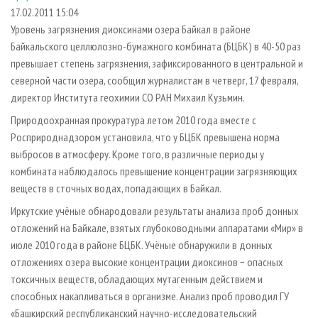
СУШКА ДРЕВЕСИНЫ
ПЕРСОНЫ
КОНТАКТЫ
РЕКЛАМА
17.02.2011 15:04
Уровень загрязнения диоксинами озера Байкал в районе
ПРОИЗВОДСТВО ДРЕВЕСНЫХ ПЛИТ
МОБИЛЬНЫЕ ВЫСТАВКИ
РЕКЛАМА НА САЙТЕ
Байкальского целлюлозно-бумажного комбината (БЦБК) в 40-50 раз
ДЕРЕВЯННОЕ ДОМОСТРОЕНИЕ
ОФИЦИАЛЬНЫЕ ДЕЛЕГАЦИИ
превышает степень загрязнения, зафиксированного в центральной и
ПРОИЗВОДСТВО МЕБЕЛИ
северной части озера, сообщил журналистам в четверг, 17 февраля,
ПРИОРИТЕТНЫЕ ИНВЕСТПРОЕКТЫ
директор Института геохимии СО РАН Михаил Кузьмин.
БИОЭНЕРГЕТИКА
RUSSIAN FORESTRY REVIEW
Природоохранная прокуратура летом 2010 года вместе с
ЦБП
ГАЗЕТА ЛЕСПРОМФОРУМ
Росприроднадзором установила, что у БЦБК превышена норма
ИНСТРУМЕНТ И МАТЕРИАЛЫ
БИБЛИОТЕКА СПЕЦИАЛИСТА
выбросов в атмосферу. Кроме того, в различные периоды у
комбината наблюдалось превышение концентрации загрязняющих
веществ в сточных водах, попадающих в Байкал.
Иркутские учёные обнародовали результаты анализа проб донных
отложений на Байкале, взятых глубоководными аппаратами «Мир» в
июле 2010 года в районе БЦБК. Учёные обнаружили в донных
отложениях озера высокие концентрации диоксинов − опасных
токсичных веществ, обладающих мутагенным действием и
способных накапливаться в организме. Анализ проб проводил ГУ
«Башкирский республиканский научно-исследовательский