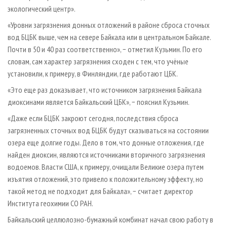
экологический центр».
«Уровни загрязнения донных отложений в районе сброса сточных
вод БЦБК выше, чем на севере Байкала или в центральном Байкале.
Почти в 50 и 40 раз соответственно», − отметил Кузьмин. По его
словам, сам характер загрязнения сходен с тем, что учёные
установили, к примеру, в Финляндии, где работают ЦБК.
«Это еще раз доказывает, что источником загрязнения Байкала
диоксинами является Байкальский ЦБК», − пояснил Кузьмин.
«Даже если БЦБК закроют сегодня, последствия сброса
загрязненных сточных вод БЦБК будут сказываться на состоянии
озера еще долгие годы. Дело в том, что донные отложения, где
найден диоксин, являются источниками вторичного загрязнения
водоемов. Власти США, к примеру, очищали Великие озера путем
изъятия отложений, это привело к положительному эффекту, но
такой метод не подходит для Байкала», − считает директор
Института геохимии СО РАН.
Байкальский целлюлозно-бумажный комбинат начал свою работу в