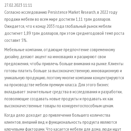
СУШКА ДРЕВЕСИНЫ
ПЕРСОНЫ
КОНТАКТЫ
РЕКЛАМА
27.02.2023 11:11
Согласно исследованию Persistence Market Research, в 2022 году
ПРОИЗВОДСТВО ДРЕВЕСНЫХ ПЛИТ
МОБИЛЬНЫЕ ВЫСТАВКИ
РЕКЛАМА НА САЙТЕ
продажи мебели во всем мире достигли 1,11 трлн долларов.
ДЕРЕВЯННОЕ ДОМОСТРОЕНИЕ
ОФИЦИАЛЬНЫЕ ДЕЛЕГАЦИИ
Ожидается, что к концу 2033 года глобальный рынок мебели
ПРОИЗВОДСТВО МЕБЕЛИ
достигнет 1,89 трлн долларов, при этом среднегодовой темп роста
ПРИОРИТЕТНЫЕ ИНВЕСТПРОЕКТЫ
составит 5%.
БИОЭНЕРГЕТИКА
RUSSIAN FORESTRY REVIEW
Мебельные компании, отдающие предпочтение современному
ЦБП
ГАЗЕТА ЛЕСПРОМФОРУМ
дизайну, делают акцент на инновациях и расширяют свои
ИНСТРУМЕНТ И МАТЕРИАЛЫ
БИБЛИОТЕКА СПЕЦИАЛИСТА
предложения, чтобы привлечь больше внимания на рынке. Клиенты
готовы платить больше за высококачественную, инновационную и
уникальную продукцию, поэтому многие компании концентрируются
на производстве мебели премиум-класса. Для этого бизнес
вкладывает значительные средства в исследования и разработки,
позволяющие создавать новые продукты и продавать их как
высококачественные товары по конкурентоспособным ценам.
Когда дело доходит до привлечения большего количества
клиентов, внешний вид и функциональность продукта являются
ключевыми факторами. Что касается мебели для дома, люди ищут