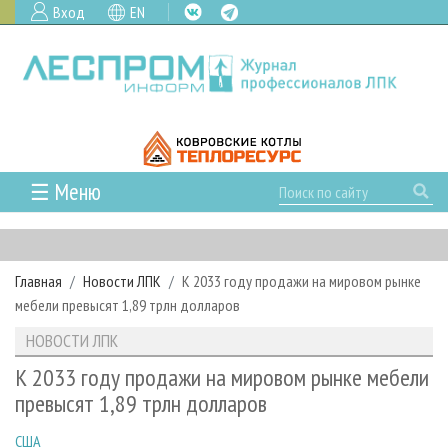
Вход
EN
☰ Меню
ГЛАВНАЯ
РУБРИКИ И ТЕМЫ
Главная
Новости ЛПК
К 2033 году продажи на мировом рынке
РУБРИКИ ЖУРНАЛА
НОВОСТИ
мебели превысят 1,89 трлн долларов
ЛЕСНОЕ ХОЗЯЙСТВО
КАЛЕНДАРЬ СОБЫТИЙ
ПРОЕКТЫ ЛПИ
НОВОСТИ ЛПК
ЛЕСОЗАГОТОВКА
НОВОСТИ ЛПК
АНАЛИТИКА
АРХИВ
К 2033 году продажи на мировом рынке мебели
ЛЕСОПИЛЕНИЕ
НОВОСТИ ЖУРНАЛА
ПРЕДПРИЯТИЯ ЛПК
АРХИВ ЖУРНАЛОВ
превысят 1,89 трлн долларов
О ЖУРНАЛЕ
ДЕРЕВООБРАБОТКА
НОВОСТИ КОМПАНИЙ
ЛЕСНЫЕ РЕГИОНЫ РОССИИ
СТАТЬИ
ПОДПИСКА
РЕКЛАМОДАТЕЛЯМ
США