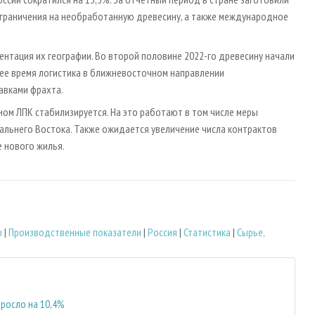
 ограничения на необработанную древесину, а также международное
нтация их географии. Во второй половине 2022-го древесину начали
щее время логистика в ближневосточном направлении
авками фрахта.
ном ЛПК стабилизируется. На это работают в том числе меры
альнего Востока. Также ожидается увеличение числа контрактов
 нового жилья.
ы
|
Производственные показатели
|
Россия
|
Статистика
|
Сырье,
росло на 10,4%