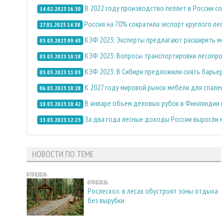
В 2022 году производство пеллет в России с
14.02.2023 16:30
Россия на 70% сократила экспорт круглого ле
27.01.2023 14:38
КЭФ 2023: Эксперты предлагают расширить 
03.03.2023 09:43
КЭФ 2023: Вопросы транспортировки лесопро
03.03.2023 10:18
КЭФ 2023: В Сибири предложили снять барьер
03.03.2023 11:03
К 2027 году мировой рынок мебели для спале
06.03.2023 10:28
В январе объем деловых рубок в Финляндии 
10.03.2023 10:42
За два года лесные доходы России выросли 
13.03.2023 12:25
НОВОСТИ ПО ТЕМЕ
07.08.2026
07.08.2026
Рослесхоз: в лесах обустроят зоны отдыха
без вырубки