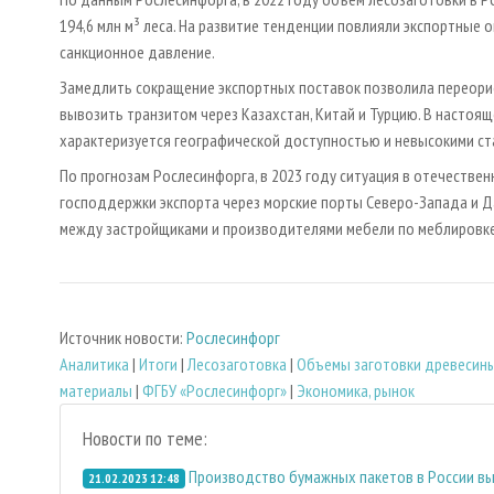
194,6 млн м³ леса. На развитие тенденции повлияли экспортные
санкционное давление.
Замедлить сокращение экспортных поставок позволила переорие
вывозить транзитом через Казахстан, Китай и Турцию. В настоя
характеризуется географической доступностью и невысокими ст
По прогнозам Рослесинфорга, в 2023 году ситуация в отечествен
господдержки экспорта через морские порты Северо-Запада и Д
между застройщиками и производителями мебели по меблировке
Источник новости:
Рослесинфорг
Аналитика
|
Итоги
|
Лесозаготовка
|
Объемы заготовки древесин
материалы
|
ФГБУ «Рослесинфорг»
|
Экономика, рынок
Новости по теме:
Производство бумажных пакетов в России вы
21.02.2023 12:48