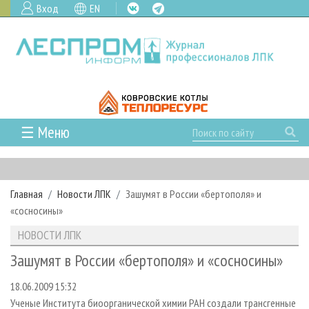
Вход
EN
☰ Меню
ГЛАВНАЯ
РУБРИКИ И ТЕМЫ
Главная
Новости ЛПК
Зашумят в России «бертополя» и
РУБРИКИ ЖУРНАЛА
НОВОСТИ
«сосносины»
ЛЕСНОЕ ХОЗЯЙСТВО
КАЛЕНДАРЬ СОБЫТИЙ
ПРОЕКТЫ ЛПИ
НОВОСТИ ЛПК
ЛЕСОЗАГОТОВКА
НОВОСТИ ЛПК
АНАЛИТИКА
АРХИВ
Зашумят в России «бертополя» и «сосносины»
ЛЕСОПИЛЕНИЕ
НОВОСТИ ЖУРНАЛА
ПРЕДПРИЯТИЯ ЛПК
АРХИВ ЖУРНАЛОВ
О ЖУРНАЛЕ
18.06.2009 15:32
ДЕРЕВООБРАБОТКА
НОВОСТИ КОМПАНИЙ
ЛЕСНЫЕ РЕГИОНЫ РОССИИ
СТАТЬИ
ПОДПИСКА
РЕКЛАМОДАТЕЛЯМ
Ученые Института биоорганической химии РАН создали трансгенные