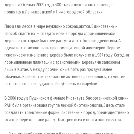
СУШКА ДРЕВЕСИНЫ
ПЕРСОНЫ
деревья. Осенью 2009 года 300 тысяч диковинных саженцев
КОНТАКТЫ
РЕКЛАМА
появятся в Ленинградской и Нижегородской областях.
ПРОИЗВОДСТВО ДРЕВЕСНЫХ ПЛИТ
МОБИЛЬНЫЕ ВЫСТАВКИ
РЕКЛАМА НА САЙТЕ
ДЕРЕВЯННОЕ ДОМОСТРОЕНИЕ
ОФИЦИАЛЬНЫЕ ДЕЛЕГАЦИИ
Площади лесов в мире неуклонно сокращаются. Единственный
способ спасти их — создать новые породы «промышленных»
ПРОИЗВОДСТВО МЕБЕЛИ
ПРИОРИТЕТНЫЕ ИНВЕСТПРОЕКТЫ
деревьев, которые быстрее растут и дают больше древесины. А
БИОЭНЕРГЕТИКА
RUSSIAN FORESTRY REVIEW
сделать это можно лишь при помощи генной инженерии. Первое
ЦБП
ГАЗЕТА ЛЕСПРОМФОРУМ
генетически измененное дерево было получено в 1987 году. Сегодня
промышленные плантации с трансгенными деревьями заложены
ИНСТРУМЕНТ И МАТЕРИАЛЫ
БИБЛИОТЕКА СПЕЦИАЛИСТА
лишь в Китае. А между прочим, они в пять раз продуктивнее
обычных. Если бы эти технологии активнее развивались, то многие
естественные леса удалось бы уберечь от вырубки.
В 2006 году в Пущинском филиале Института биоорганической химии
РАН была организована группа лесной биотехнологии. Здесь стали
создавать трансгенные формы лиственных пород, преимущественно
осины и березы — они растут быстрее всех и почти повсеместно.
— В геном отобранных осин и берез мы внедрили гены сосны и