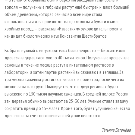
тополя — полученные гибриды растут ещё быстрей и дают больший
объем древесины, которая сейчас во всем мире стала
использоваться для производства целлюлозы и бумаги взамен
хвойных пород, — рассказал «Известиям» руководитель проекта
кандидат биологических наук Константин Шестибратов.
Выбрать нужный «ген-ускоритель» было непросто — биосинтезом
древесины управляют около 40 тысяч генов. Полученные крошечные
саженцы в течение месяца растут в питательном растворе в
лаборатории, а затем партии растений высаживают в теплицы. За
три месяца саженцы достигают высоты в полметра, после чего их
можно сажать в грунт. Планируется, что в двух регионах будет
высажено по 150 тысяч научных саженцев. В средней полосе России
эти деревья обычно вырастают за 25−30 лет. Ученые ставят задачу
сократить время до 15−20 лет. Кроме того, будет улучшено качество
древесины за счет повышения в ней доли целлюлозы.
Татьяна Батенёва