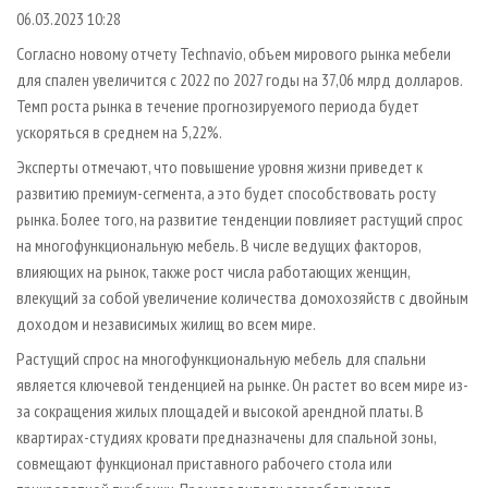
СУШКА ДРЕВЕСИНЫ
ПЕРСОНЫ
КОНТАКТЫ
РЕКЛАМА
06.03.2023 10:28
ПРОИЗВОДСТВО ДРЕВЕСНЫХ ПЛИТ
МОБИЛЬНЫЕ ВЫСТАВКИ
Согласно новому отчету Technavio, объем мирового рынка мебели
РЕКЛАМА НА САЙТЕ
для спален увеличится с 2022 по 2027 годы на 37,06 млрд долларов.
ДЕРЕВЯННОЕ ДОМОСТРОЕНИЕ
ОФИЦИАЛЬНЫЕ ДЕЛЕГАЦИИ
Темп роста рынка в течение прогнозируемого периода будет
ПРОИЗВОДСТВО МЕБЕЛИ
ПРИОРИТЕТНЫЕ ИНВЕСТПРОЕКТЫ
ускоряться в среднем на 5,22%.
БИОЭНЕРГЕТИКА
RUSSIAN FORESTRY REVIEW
Эксперты отмечают, что повышение уровня жизни приведет к
развитию премиум-сегмента, а это будет способствовать росту
ЦБП
ГАЗЕТА ЛЕСПРОМФОРУМ
рынка. Более того, на развитие тенденции повлияет растущий спрос
ИНСТРУМЕНТ И МАТЕРИАЛЫ
БИБЛИОТЕКА СПЕЦИАЛИСТА
на многофункциональную мебель. В числе ведущих факторов,
влияющих на рынок, также рост числа работающих женщин,
влекущий за собой увеличение количества домохозяйств с двойным
доходом и независимых жилищ во всем мире.
Растущий спрос на многофункциональную мебель для спальни
является ключевой тенденцией на рынке. Он растет во всем мире из-
за сокращения жилых площадей и высокой арендной платы. В
квартирах-студиях кровати предназначены для спальной зоны,
совмещают функционал приставного рабочего стола или