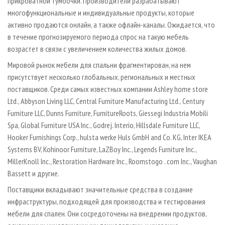
прикроватной тумбочки. Производители разрабатывают
многофункциональные и индивидуальные продукты, которые
активно продаются онлайн, а также офлайн-каналы. Ожидается, что
в течение прогнозируемого периода спрос на такую мебель
возрастет в связи с увеличением количества жилых домов.
Мировой рынок мебели для спальни фрагментирован, на нем
присутствует несколько глобальных, региональных и местных
поставщиков. Среди самых известных компании Ashley home store
Ltd., Abbyson Living LLC, Central Furniture Manufacturing Ltd., Century
Furniture LLC, Dunns Furniture, FurnitureRoots, Giessegi Industria Mobili
Spa, Global Furniture USA Inc., Godrej. Interio, Hillsdale Furniture LLC,
Hooker Furnishings Corp., hulsta werke Huls GmbH and Co. KG, Inter IKEA
Systems BV, Kohinoor Furniture, LaZBoy Inc., Legends Furniture Inc.,
MillerKnoll Inc., Restoration Hardware Inc., Roomstogo . com Inc., Vaughan
Bassett и другие.
Поставщики вкладывают значительные средства в создание
инфраструктуры, подходящей для производства и тестирования
мебели для спален. Они сосредоточены на внедрении продуктов,