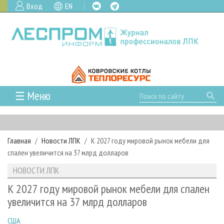
Вход
EN
☰ Меню
ГЛАВНАЯ
РУБРИКИ И ТЕМЫ
Главная
Новости ЛПК
К 2027 году мировой рынок мебели для
РУБРИКИ ЖУРНАЛА
НОВОСТИ
спален увеличится на 37 млрд долларов
ЛЕСНОЕ ХОЗЯЙСТВО
КАЛЕНДАРЬ СОБЫТИЙ
ПРОЕКТЫ ЛПИ
НОВОСТИ ЛПК
ЛЕСОЗАГОТОВКА
НОВОСТИ ЛПК
АНАЛИТИКА
АРХИВ
К 2027 году мировой рынок мебели для спален
ЛЕСОПИЛЕНИЕ
НОВОСТИ ЖУРНАЛА
ПРЕДПРИЯТИЯ ЛПК
АРХИВ ЖУРНАЛОВ
увеличится на 37 млрд долларов
О ЖУРНАЛЕ
ДЕРЕВООБРАБОТКА
НОВОСТИ КОМПАНИЙ
ЛЕСНЫЕ РЕГИОНЫ РОССИИ
СТАТЬИ
ПОДПИСКА
РЕКЛАМОДАТЕЛЯМ
США