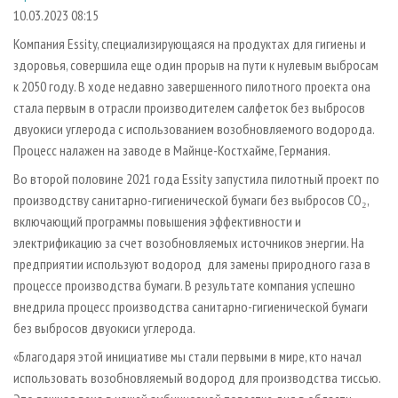
СУШКА ДРЕВЕСИНЫ
ПЕРСОНЫ
КОНТАКТЫ
РЕКЛАМА
10.03.2023 08:15
ПРОИЗВОДСТВО ДРЕВЕСНЫХ ПЛИТ
МОБИЛЬНЫЕ ВЫСТАВКИ
Компания Essity, специализирующаяся на продуктах для гигиены и
РЕКЛАМА НА САЙТЕ
здоровья, совершила еще один прорыв на пути к нулевым выбросам
ДЕРЕВЯННОЕ ДОМОСТРОЕНИЕ
ОФИЦИАЛЬНЫЕ ДЕЛЕГАЦИИ
к 2050 году. В ходе недавно завершенного пилотного проекта она
ПРОИЗВОДСТВО МЕБЕЛИ
ПРИОРИТЕТНЫЕ ИНВЕСТПРОЕКТЫ
стала первым в отрасли производителем салфеток без выбросов
БИОЭНЕРГЕТИКА
двуокиси углерода с использованием возобновляемого водорода.
RUSSIAN FORESTRY REVIEW
Процесс налажен на заводе в Майнце-Костхайме, Германия.
ЦБП
ГАЗЕТА ЛЕСПРОМФОРУМ
Во второй половине 2021 года Essity запустила пилотный проект по
ИНСТРУМЕНТ И МАТЕРИАЛЫ
БИБЛИОТЕКА СПЕЦИАЛИСТА
производству санитарно-гигиенической бумаги без выбросов CO₂,
включающий программы повышения эффективности и
электрификацию за счет возобновляемых источников энергии. На
предприятии используют водород для замены природного газа в
процессе производства бумаги. В результате компания успешно
внедрила процесс производства санитарно-гигиенической бумаги
без выбросов двуокиси углерода.
«Благодаря этой инициативе мы стали первыми в мире, кто начал
использовать возобновляемый водород для производства тиссью.