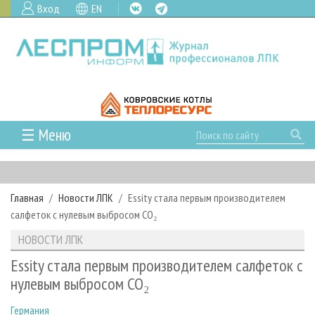
Вход
EN
☰ Меню
ГЛАВНАЯ
РУБРИКИ И ТЕМЫ
Главная
Новости ЛПК
Essity стала первым производителем
РУБРИКИ ЖУРНАЛА
НОВОСТИ
салфеток с нулевым выбросом CO₂
ЛЕСНОЕ ХОЗЯЙСТВО
КАЛЕНДАРЬ СОБЫТИЙ
ПРОЕКТЫ ЛПИ
НОВОСТИ ЛПК
ЛЕСОЗАГОТОВКА
НОВОСТИ ЛПК
АНАЛИТИКА
АРХИВ
Essity стала первым производителем салфеток с
ЛЕСОПИЛЕНИЕ
НОВОСТИ ЖУРНАЛА
ПРЕДПРИЯТИЯ ЛПК
АРХИВ ЖУРНАЛОВ
нулевым выбросом CO₂
О ЖУРНАЛЕ
ДЕРЕВООБРАБОТКА
НОВОСТИ КОМПАНИЙ
ЛЕСНЫЕ РЕГИОНЫ РОССИИ
СТАТЬИ
ПОДПИСКА
РЕКЛАМОДАТЕЛЯМ
Германия