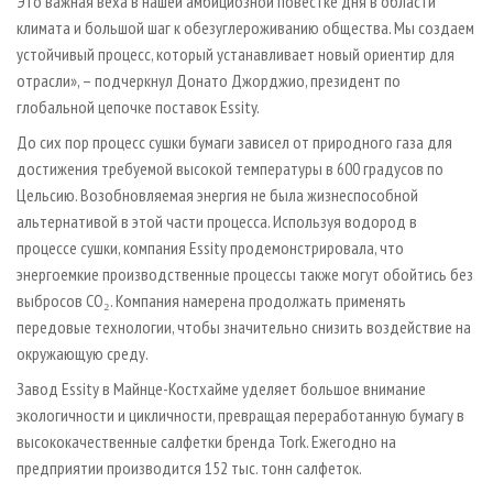
Это важная веха в нашей амбициозной повестке дня в области
климата и большой шаг к обезуглероживанию общества. Мы создаем
устойчивый процесс, который устанавливает новый ориентир для
отрасли», – подчеркнул Донато Джорджио, президент по
глобальной цепочке поставок Essity.
До сих пор процесс сушки бумаги зависел от природного газа для
достижения требуемой высокой температуры в 600 градусов по
Цельсию. Возобновляемая энергия не была жизнеспособной
альтернативой в этой части процесса. Используя водород в
процессе сушки, компания Essity продемонстрировала, что
энергоемкие производственные процессы также могут обойтись без
выбросов CO₂. Компания намерена продолжать применять
передовые технологии, чтобы значительно снизить воздействие на
окружающую среду.
Завод Essity в Майнце-Костхайме уделяет большое внимание
экологичности и цикличности, превращая переработанную бумагу в
высококачественные салфетки бренда Tork. Ежегодно на
предприятии производится 152 тыс. тонн салфеток.