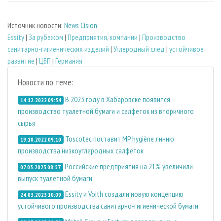
Источник новости:
News Cision
Essity
|
За рубежом
|
Предприятия, компании
|
Производство
санитарно-гигиенических изделий
|
Углеродный след
|
устойчивое
развитие
|
ЦБП
|
Германия
Новости по теме:
В 2023 году в Хабаровске появится
14.12.2022 09:34
производство туалетной бумаги и салфеток из вторичного
сырья
Toscotec поставит MP hygiène линию
19.10.2022 09:10
производства низкоуглеродных салфеток
Российские предприятия на 21% увеличили
07.03.2023 08:57
выпуск туалетной бумаги
Essity и Voith создали новую концепцию
24.03.2023 10:09
устойчивого производства санитарно-гигиенической бумаги