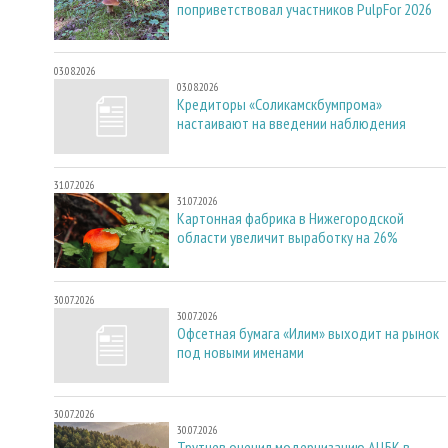
поприветствовал участников PulpFor 2026
03.08.2026
03.08.2026
Кредиторы «Соликамскбумпрома»
настаивают на введении наблюдения
31.07.2026
31.07.2026
Картонная фабрика в Нижегородской
области увеличит выработку на 26%
30.07.2026
30.07.2026
Офсетная бумага «Илим» выходит на рынок
под новыми именами
30.07.2026
30.07.2026
Трутнев оценил модернизацию АЦБК в