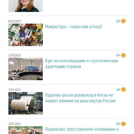
04.10.2025
ЦБП
Макулатура – сырье или отход?
15.08.2025
ЦБП
Курс на консолидацию и стратегическую
адаптацию отрасли
27.05.2025
ЦБП
Падение цен на целлюлозу в Китае не
окажет влияние на цены внутри России
27.05.2025
ЦБП
Подписано трехстороннее соглашение о