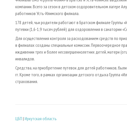
компании. Всего за сезон в детском оздоровительном лагере Алу
работников Усть-Илимского филиала.
178 детей, чьи родители работают в Братском филиале Группы «
путевки (1,6-1,9 тысяч рублей) для оздоровления в санатории «
Для осуществления контроля за расходованием средств по при
в филиалах созданы специальные комиссии. Первоочередное пра
иждивении трех и более несовершеннолетних детей, матери (от
инвалидов.
Средства, на приобретение путевок для детей работников, был
гг. Кроме того, в рамках организации детского отдыха Группа 
страхования.
ЦБП
|
Иркутская область