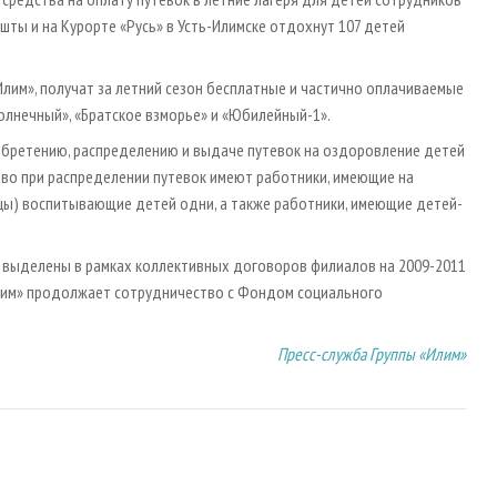
шты и на Курорте «Русь» в Усть-Илимске отдохнут 107 детей
Илим», получат за летний сезон бесплатные и частично оплачиваемые
Солнечный», «Братское взморье» и «Юбилейный-1».
обретению, распределению и выдаче путевок на оздоровление детей
во при распределении путевок имеют работники, имеющие на
цы) воспитывающие детей одни, а также работники, имеющие детей-
и выделены в рамках коллективных договоров филиалов на 2009-2011
«Илим» продолжает сотрудничество с Фондом социального
Пресс-служба Группы «Илим»