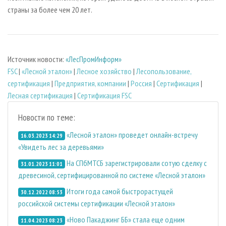
страны за более чем 20 лет.
Источник новости:
«ЛесПромИнформ»
FSC
|
«Лесной эталон»
|
Лесное хозяйство
|
Лесопользование,
сертификация
|
Предприятия, компании
|
Россия
|
Сертификация
|
Лесная сертификация
|
Сертификация FSC
Новости по теме:
«Лесной эталон» проведет онлайн-встречу
16.03.2023 14:29
«Увидеть лес за деревьями»
На СПбМТСБ зарегистрировали сотую сделку с
31.01.2023 11:01
древесиной, сертифицированной по системе «Лесной эталон»
Итоги года самой быстрорастущей
30.12.2022 08:53
российской системы сертификации «Лесной эталон»
«Ново Пакаджинг ББ» стала еще одним
11.04.2023 08:23