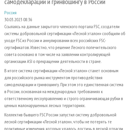
самодекларации и гринвошингу в России
СУШКА ДРЕВЕСИНЫ
ПЕРСОНЫ
КОНТАКТЫ
РЕКЛАМА
Россия
ПРОИЗВОДСТВО ДРЕВЕСНЫХ ПЛИТ
МОБИЛЬНЫЕ ВЫСТАВКИ
РЕКЛАМА НА САЙТЕ
30.03.2023 08:36
ДЕРЕВЯННОЕ ДОМОСТРОЕНИЕ
ОФИЦИАЛЬНЫЕ ДЕЛЕГАЦИИ
Ссылаясь на данные закрытого членского портала FSC, создатели
ПРОИЗВОДСТВО МЕБЕЛИ
ПРИОРИТЕТНЫЕ ИНВЕСТПРОЕКТЫ
системы добровольной сертификации «Лесной эталон» сообщили об
уходе FSC из России и аннулировании всех российских FSC-
БИОЭНЕРГЕТИКА
RUSSIAN FORESTRY REVIEW
сертификатов. Известно, что решение Лесного попечительского
ЦБП
ГАЗЕТА ЛЕСПРОМФОРУМ
совета основано в том числе на заявлении контролирующей
организации ASI о прекращении деятельности в стране.
ИНСТРУМЕНТ И МАТЕРИАЛЫ
БИБЛИОТЕКА СПЕЦИАЛИСТА
В итоге система сертификации «Лесной эталон» станет основным
для российского рынка инструментом противодействия
самодекларации и гринвошингу. При этом это единственная система
в России, основанная на международных требованиях к
ответственному лесоуправлению и строго ограничивающая рубки в
ценных малонарушенных лесных территориях.
Коллектив бывшего FSC России запустил систему добровольной
лесной сертификации «Лесной эталон», чтобы не потерять те
позитивные изменения, которых удалось достичь в лесной отрасли