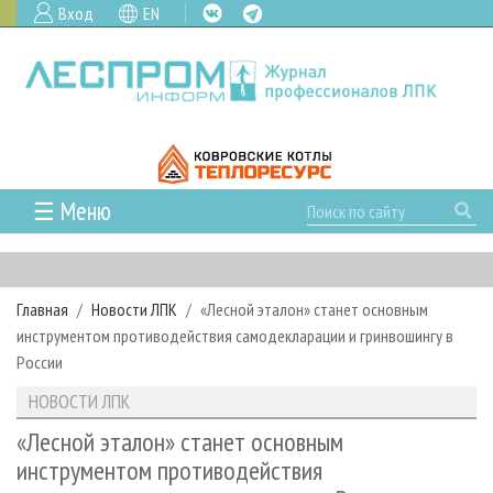
Вход
EN
☰ Меню
ГЛАВНАЯ
РУБРИКИ И ТЕМЫ
Главная
Новости ЛПК
«Лесной эталон» станет основным
РУБРИКИ ЖУРНАЛА
НОВОСТИ
инструментом противодействия самодекларации и гринвошингу в
ЛЕСНОЕ ХОЗЯЙСТВО
КАЛЕНДАРЬ СОБЫТИЙ
России
ПРОЕКТЫ ЛПИ
ЛЕСОЗАГОТОВКА
НОВОСТИ ЛПК
АНАЛИТИКА
НОВОСТИ ЛПК
АРХИВ
ЛЕСОПИЛЕНИЕ
НОВОСТИ ЖУРНАЛА
ПРЕДПРИЯТИЯ ЛПК
АРХИВ ЖУРНАЛОВ
«Лесной эталон» станет основным
О ЖУРНАЛЕ
инструментом противодействия
ДЕРЕВООБРАБОТКА
НОВОСТИ КОМПАНИЙ
ЛЕСНЫЕ РЕГИОНЫ РОССИИ
СТАТЬИ
ПОДПИСКА
РЕКЛАМОДАТЕЛЯМ