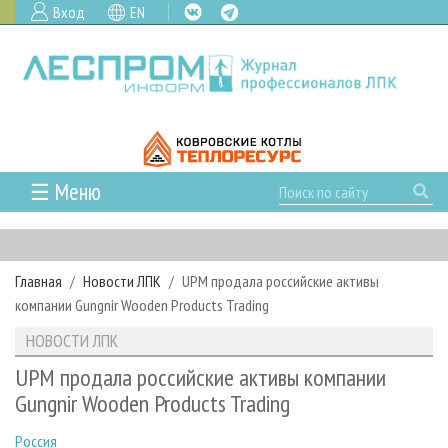
Вход
EN
☰ Меню
ГЛАВНАЯ
РУБРИКИ И ТЕМЫ
Главная
Новости ЛПК
UPM продала российские активы
РУБРИКИ ЖУРНАЛА
НОВОСТИ
компании Gungnir Wooden Products Trading
ЛЕСНОЕ ХОЗЯЙСТВО
КАЛЕНДАРЬ СОБЫТИЙ
ПРОЕКТЫ ЛПИ
НОВОСТИ ЛПК
ЛЕСОЗАГОТОВКА
НОВОСТИ ЛПК
АНАЛИТИКА
АРХИВ
UPM продала российские активы компании
ЛЕСОПИЛЕНИЕ
НОВОСТИ ЖУРНАЛА
ПРЕДПРИЯТИЯ ЛПК
АРХИВ ЖУРНАЛОВ
Gungnir Wooden Products Trading
О ЖУРНАЛЕ
ДЕРЕВООБРАБОТКА
НОВОСТИ КОМПАНИЙ
ЛЕСНЫЕ РЕГИОНЫ РОССИИ
СТАТЬИ
ПОДПИСКА
РЕКЛАМОДАТЕЛЯМ
Россия