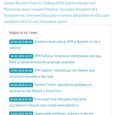
Gungnir Wooden Products Trading
|
UPM
|
Деревообработка
|
Международные санкции
|
Покупка / продажа предприятий
|
Предприятия, компании
|
Продажа и покупка предприятий
|
Продажа
предприятий
|
Россия
|
Экономика, рынок
Новости по теме:
Целлюлозный завод UPM в Уругвае готов к
03.04.2023 08:18
запуску
UPM Raflatac получила серебряную награду
30.03.2023 10:37
PIDA за экологически безопасную упаковку
UPM закроет производство бумаги для
23.03.2023 10:40
печати в Германии и Австрии
Sweden Timber приобрела фабрику по
04.04.2023 11:11
производству бумаги у Stora Enso
Kronospan подтвердила передачу
07.04.2023 07:50
российского бизнеса местному менеджменту
Тюменский комбинат «Свезы» отмечен
24.04.2023 10:29