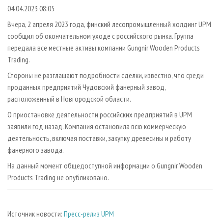
СУШКА ДРЕВЕСИНЫ
ПЕРСОНЫ
КОНТАКТЫ
РЕКЛАМА
04.04.2023 08:05
ПРОИЗВОДСТВО ДРЕВЕСНЫХ ПЛИТ
МОБИЛЬНЫЕ ВЫСТАВКИ
Вчера, 2 апреля 2023 года, финский лесопромышленный холдинг UPM
РЕКЛАМА НА САЙТЕ
сообщил об окончательном уходе с российского рынка. Группа
ДЕРЕВЯННОЕ ДОМОСТРОЕНИЕ
ОФИЦИАЛЬНЫЕ ДЕЛЕГАЦИИ
передала все местные активы компании Gungnir Wooden Products
ПРОИЗВОДСТВО МЕБЕЛИ
ПРИОРИТЕТНЫЕ ИНВЕСТПРОЕКТЫ
Trading.
БИОЭНЕРГЕТИКА
RUSSIAN FORESTRY REVIEW
Стороны не разглашают подробности сделки, известно, что среди
проданных предприятий Чудовский фанерный завод,
ЦБП
ГАЗЕТА ЛЕСПРОМФОРУМ
расположенный в Новгородской области.
ИНСТРУМЕНТ И МАТЕРИАЛЫ
БИБЛИОТЕКА СПЕЦИАЛИСТА
О приостановке деятельности российских предприятий в UPM
заявили год назад. Компания остановила всю коммерческую
деятельность, включая поставки, закупку древесины и работу
фанерного завода.
На данный момент общедоступной информации о Gungnir Wooden
Products Trading не опубликовано.
Источник новости:
Пресс-релиз UPM