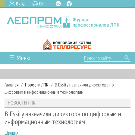
Вход
EN
☰ Меню
ГЛАВНАЯ
РУБРИКИ И ТЕМЫ
Главная
Новости ЛПК
В Essity назначили директора по
РУБРИКИ ЖУРНАЛА
НОВОСТИ
цифровым и информационным технологиям
ЛЕСНОЕ ХОЗЯЙСТВО
КАЛЕНДАРЬ СОБЫТИЙ
ПРОЕКТЫ ЛПИ
НОВОСТИ ЛПК
ЛЕСОЗАГОТОВКА
НОВОСТИ ЛПК
АНАЛИТИКА
АРХИВ
В Essity назначили директора по цифровым и
ЛЕСОПИЛЕНИЕ
НОВОСТИ ЖУРНАЛА
ПРЕДПРИЯТИЯ ЛПК
АРХИВ ЖУРНАЛОВ
информационным технологиям
О ЖУРНАЛЕ
ДЕРЕВООБРАБОТКА
НОВОСТИ КОМПАНИЙ
ЛЕСНЫЕ РЕГИОНЫ РОССИИ
СТАТЬИ
ПОДПИСКА
РЕКЛАМОДАТЕЛЯМ
Швеция