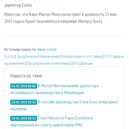
директор Essity.
Известно, что Карл-Магнус Монссон вступит в должность 15 мая
2023 года и будет подчиняться напрямую Магнусу Гроту.
Источник новости:
News Cision
Essity
|
За рубежом
|
Назначения
|
Назначения и отставки
|
Отставки и
назначения
|
Предприятия, компании
|
ЦБП
|
Швеция
Новости по теме:
В Metsä Fibre назначили директора
31.03.2023 09:06
лесопильного производства в Финляндии
В составе руководства Stora Enso очередные
29.03.2023 10:59
перемены
Стью Гибсон из Paper Excellence
29.03.2023 08:55
присоединился к совету директоров FPAC