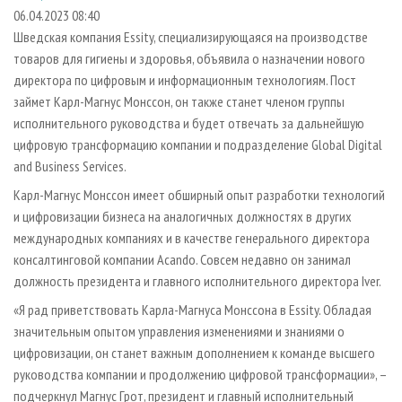
СУШКА ДРЕВЕСИНЫ
ПЕРСОНЫ
КОНТАКТЫ
РЕКЛАМА
06.04.2023 08:40
Шведская компания Essity, специализирующаяся на производстве
ПРОИЗВОДСТВО ДРЕВЕСНЫХ ПЛИТ
МОБИЛЬНЫЕ ВЫСТАВКИ
РЕКЛАМА НА САЙТЕ
товаров для гигиены и здоровья, объявила о назначении нового
ДЕРЕВЯННОЕ ДОМОСТРОЕНИЕ
ОФИЦИАЛЬНЫЕ ДЕЛЕГАЦИИ
директора по цифровым и информационным технологиям. Пост
ПРОИЗВОДСТВО МЕБЕЛИ
займет Карл-Магнус Монссон, он также станет членом группы
ПРИОРИТЕТНЫЕ ИНВЕСТПРОЕКТЫ
исполнительного руководства и будет отвечать за дальнейшую
БИОЭНЕРГЕТИКА
RUSSIAN FORESTRY REVIEW
цифровую трансформацию компании и подразделение Global Digital
ЦБП
ГАЗЕТА ЛЕСПРОМФОРУМ
and Business Services.
ИНСТРУМЕНТ И МАТЕРИАЛЫ
БИБЛИОТЕКА СПЕЦИАЛИСТА
Карл-Магнус Монссон имеет обширный опыт разработки технологий
и цифровизации бизнеса на аналогичных должностях в других
международных компаниях и в качестве генерального директора
консалтинговой компании Acando. Совсем недавно он занимал
должность президента и главного исполнительного директора Iver.
«Я рад приветствовать Карла-Магнуса Монссона в Essity. Обладая
значительным опытом управления изменениями и знаниями о
цифровизации, он станет важным дополнением к команде высшего
руководства компании и продолжению цифровой трансформации», –
подчеркнул Магнус Грот, президент и главный исполнительный