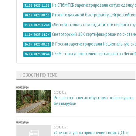
На СПбМТСБ зарегистрировали сотую сделку с
31.01.2023 11:01
Итоги года самой быстрорастущей российско
30.12.2022 08:53
«Лесной эталон» подводит итоги первого го
11.04.2023 13:44
Светогорский ЦБК сертифицирован по систем
11.04.2023 14:24
В России зарегистрировали Национальную си
26.04.2023 08:21
ПЗБМ стала держателем сертификата «Лесной
26.04.2023 10:44
НОВОСТИ ПО ТЕМЕ
07.08.2026
07.08.2026
Рослесхоз: в лесах обустроят зоны отдыха
без вырубки
07.08.2026
07.08.2026
«Свеза» изучила применение своих ДСП в