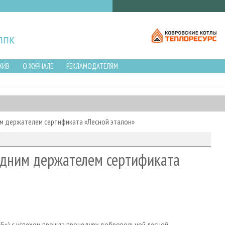
ХИВ
О ЖУРНАЛЕ
РЕКЛАМОДАТЕЛЯМ
им держателем сертификата «Лесной эталон»
одним держателем сертификата
 ББ») с успехом прошла процедуру добровольной лесной