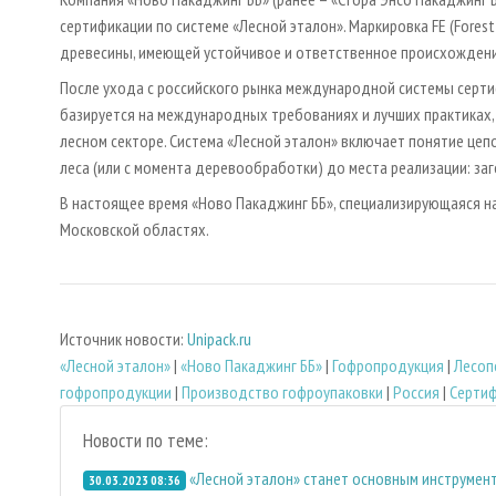
сертификации по системе «Лесной эталон». Маркировка FE (Forest
древесины, имеющей устойчивое и ответственное происхождени
После ухода с российского рынка международной системы сертиф
базируется на международных требованиях и лучших практиках,
лесном секторе. Система «Лесной эталон» включает понятие цепо
леса (или с момента деревообработки) до места реализации: заг
В настоящее время «Ново Пакаджинг ББ», специализирующаяся н
Московской областях.
Источник новости:
Unipack.ru
«Лесной эталон»
|
«Ново Пакаджинг ББ»
|
Гофропродукция
|
Лесоп
гофропродукции
|
Производство гофроупаковки
|
Россия
|
Серти
Новости по теме:
«Лесной эталон» станет основным инструмен
30.03.2023 08:36