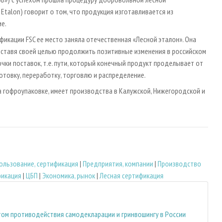
 Etalon) говорит о том, что продукция изготавливается из
е.
икации FSC ее место заняла отечественная «Лесной эталон». Она
 ставя своей целью продолжить позитивные изменения в российском
чки поставок, т.е. пути, который конечный продукт проделывает от
отовку, переработку, торговлю и распределение.
а гофроупаковке, имеет производства в Калужской, Нижегородской и
ользование, сертификация
|
Предприятия, компании
|
Производство
фикация
|
ЦБП
|
Экономика, рынок
|
Лесная сертификация
том противодействия самодекларации и гринвошингу в России