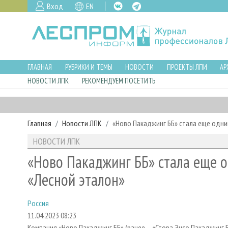
Вход
EN
ГЛАВНАЯ
РУБРИКИ И ТЕМЫ
НОВОСТИ
ПРОЕКТЫ ЛПИ
АР
НОВОСТИ ЛПК
РЕКОМЕНДУЕМ ПОСЕТИТЬ
Главная
Новости ЛПК
«Ново Пакаджинг ББ» стала еще одн
НОВОСТИ ЛПК
«Ново Пакаджинг ББ» стала еще 
«Лесной эталон»
Россия
11.04.2023 08:23
Компания «Ново Пакаджинг ББ» (ранее – «Стора Энсо Пакаджинг