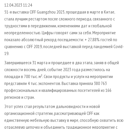
СУШКА ДРЕВЕСИНЫ
ПЕРСОНЫ
КОНТАКТЫ
РЕКЛАМА
12.04.2023 11:24
51-я выставка CIFF Guangzhou 2023, прошедшая в марте в Китае,
ПРОИЗВОДСТВО ДРЕВЕСНЫХ ПЛИТ
МОБИЛЬНЫЕ ВЫСТАВКИ
РЕКЛАМА НА САЙТЕ
стала лучшим рестартом после сложного периода, связанного с
ДЕРЕВЯННОЕ ДОМОСТРОЕНИЕ
ОФИЦИАЛЬНЫЕ ДЕЛЕГАЦИИ
трудностями в передвижении, изменениями дат и глобальной
ПРОИЗВОДСТВО МЕБЕЛИ
неопределенностью. Цифры говорят сами за себя. Мероприятие
ПРИОРИТЕТНЫЕ ИНВЕСТПРОЕКТЫ
показало абсолютный рекорд посещаемости: + 27,88% гостей по
БИОЭНЕРГЕТИКА
RUSSIAN FORESTRY REVIEW
сравнению с CIFF 2019, последней выставкой перед пандемией Covid-
ЦБП
ГАЗЕТА ЛЕСПРОМФОРУМ
19.
ИНСТРУМЕНТ И МАТЕРИАЛЫ
БИБЛИОТЕКА СПЕЦИАЛИСТА
Завершившееся 31 марта и прошедшее в два этапа, заняв в общей
сложности восемь дней, событие 2023 года разместилось на
площади в 700 тыс. м². Свои продукты и услуги на мероприятии
представили 4 тыс. экспонентов. Выставка приняла 380 763
профессиональных и квалифицированных посетителей из 166
регионов и стран.
Этот успех стал результатом дальновидности и новой
организационной стратегии, рассматривающей CIFF как
единственную мебельную выставку в мире, способную охватить всю
отраслевую цепочку и объединить традиционное мероприятие с