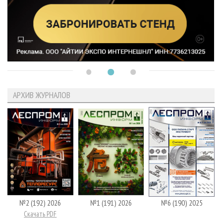
АРХИВ ЖУРНАЛОВ
№2 (192) 2026
№1 (191) 2026
№6 (190) 2025
Скачать PDF