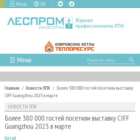
Вход
EN
☰ Меню
ГЛАВНАЯ
РУБРИКИ И ТЕМЫ
Главная
Новости ЛПК
Более 380 000 гостей посетили выставку
РУБРИКИ ЖУРНАЛА
НОВОСТИ
CIFF Guangzhou 2023 в марте
ЛЕСНОЕ ХОЗЯЙСТВО
КАЛЕНДАРЬ СОБЫТИЙ
ПРОЕКТЫ ЛПИ
НОВОСТИ ЛПК
ЛЕСОЗАГОТОВКА
НОВОСТИ ЛПК
АНАЛИТИКА
АРХИВ
Более 380 000 гостей посетили выставку CIFF
ЛЕСОПИЛЕНИЕ
НОВОСТИ ЖУРНАЛА
ПРЕДПРИЯТИЯ ЛПК
АРХИВ ЖУРНАЛОВ
Guangzhou 2023 в марте
О ЖУРНАЛЕ
ДЕРЕВООБРАБОТКА
НОВОСТИ КОМПАНИЙ
ЛЕСНЫЕ РЕГИОНЫ РОССИИ
СТАТЬИ
ПОДПИСКА
РЕКЛАМОДАТЕЛЯМ
Китай