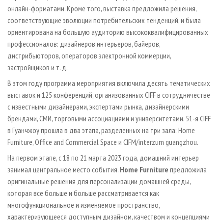
онлайн-форматами. Кроме того, выставка предложила решения,
соответствующие эволюции потребительских тенденций, и была
ориентирована на большую аудиторию высококвалифицированных
профессионалов: дизайнеров интерьеров, байеров,
дистрибьюторов, операторов электронной коммерции,
застройщиков и т. д.
В этом году программа мероприятия включила десять тематических
выставок и 125 конференций, организованных CIFF в сотрудничестве
с известными дизайнерами, экспертами рынка, дизайнерскими
брендами, СМИ, торговыми ассоциациями и университетами. 51-я CIFF
в Гуанчжоу прошла в два этапа, разделенных на три зала: Home
Furniture, Office and Commercial Space и CIFM/interzum guangzhou.
На первом этапе, с 18 по 21 марта 2023 года, домашний интерьер
занимал центральное место события.
Home Furniture
предложила
оригинальные решения для персонализации домашней среды,
которая все больше и больше рассматривается как
многофункциональное и изменяемое пространство,
характеризующееся доступным дизайном, качеством и концепциями