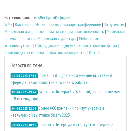
Источник новости:
«ЛесПромИнформ»
WMF
|
Выставка CIFF
|
Выставки, семинары, конференции
|
За рубежом
|
Мебельная и деревообрабатывающая промышленность
|
Мебельная
промышленность
|
Мебельная фурнитура
|
Мебельные
комплектующие
|
Оборудование для мебельного производства
|
Производство мебели
|
События, мероприятия
|
Китай
Новости по теме:
interzum & Ligna – крупнейшие выставки в
11.04.2023 07:58
сфере деревообработки – готовы к работе
Выставка Interpack 2023 пройдет в начале мая
06.04.2023 09:42
в Дюссельдорфе
Более 600 компаний примут участие в
04.04.2023 12:12
итальянской выставке Sicam 2023
Завтра в Петербурге стартует конференция
24.04.2023 10:56