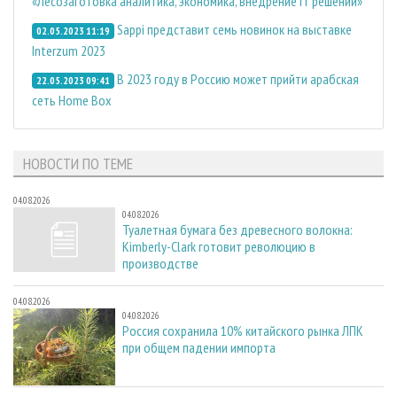
«Лесозаготовка аналитика, экономика, внедрение IT решений»
Sappi представит семь новинок на выставке
02.05.2023 11:19
Interzum 2023
В 2023 году в Россию может прийти арабская
22.05.2023 09:41
сеть Home Box
НОВОСТИ ПО ТЕМЕ
04.08.2026
04.08.2026
Туалетная бумага без древесного волокна:
Kimberly-Clark готовит революцию в
производстве
04.08.2026
04.08.2026
Россия сохранила 10% китайского рынка ЛПК
при общем падении импорта