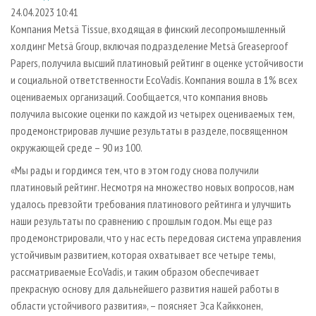
СУШКА ДРЕВЕСИНЫ
ПЕРСОНЫ
КОНТАКТЫ
РЕКЛАМА
24.04.2023 10:41
Компания Metsä Tissue, входящая в финский лесопромышленный
ПРОИЗВОДСТВО ДРЕВЕСНЫХ ПЛИТ
МОБИЛЬНЫЕ ВЫСТАВКИ
РЕКЛАМА НА САЙТЕ
холдинг Metsä Group, включая подразделение Metsä Greaseproof
ДЕРЕВЯННОЕ ДОМОСТРОЕНИЕ
ОФИЦИАЛЬНЫЕ ДЕЛЕГАЦИИ
Papers, получила высший платиновый рейтинг в оценке устойчивости
ПРОИЗВОДСТВО МЕБЕЛИ
и социальной ответственности EcoVadis. Компания вошла в 1% всех
ПРИОРИТЕТНЫЕ ИНВЕСТПРОЕКТЫ
оцениваемых организаций. Сообщается, что компания вновь
БИОЭНЕРГЕТИКА
RUSSIAN FORESTRY REVIEW
получила высокие оценки по каждой из четырех оцениваемых тем,
ЦБП
ГАЗЕТА ЛЕСПРОМФОРУМ
продемонстрировав лучшие результаты в разделе, посвященном
окружающей среде – 90 из 100.
ИНСТРУМЕНТ И МАТЕРИАЛЫ
БИБЛИОТЕКА СПЕЦИАЛИСТА
«Мы рады и гордимся тем, что в этом году снова получили
платиновый рейтинг. Несмотря на множество новых вопросов, нам
удалось превзойти требования платинового рейтинга и улучшить
наши результаты по сравнению с прошлым годом. Мы еще раз
продемонстрировали, что у нас есть передовая система управления
устойчивым развитием, которая охватывает все четыре темы,
рассматриваемые EcoVadis, и таким образом обеспечивает
прекрасную основу для дальнейшего развития нашей работы в
области устойчивого развития», – поясняет Эса Кайкконен,