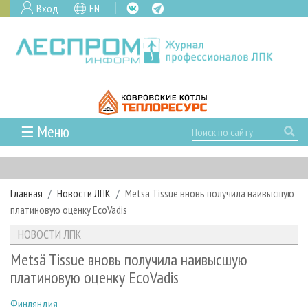
Вход
EN
☰ Меню
ГЛАВНАЯ
РУБРИКИ И ТЕМЫ
Главная
Новости ЛПК
Metsä Tissue вновь получила наивысшую
РУБРИКИ ЖУРНАЛА
НОВОСТИ
платиновую оценку EcoVadis
ЛЕСНОЕ ХОЗЯЙСТВО
КАЛЕНДАРЬ СОБЫТИЙ
ПРОЕКТЫ ЛПИ
НОВОСТИ ЛПК
ЛЕСОЗАГОТОВКА
НОВОСТИ ЛПК
АНАЛИТИКА
АРХИВ
Metsä Tissue вновь получила наивысшую
ЛЕСОПИЛЕНИЕ
НОВОСТИ ЖУРНАЛА
ПРЕДПРИЯТИЯ ЛПК
АРХИВ ЖУРНАЛОВ
платиновую оценку EcoVadis
О ЖУРНАЛЕ
ДЕРЕВООБРАБОТКА
НОВОСТИ КОМПАНИЙ
ЛЕСНЫЕ РЕГИОНЫ РОССИИ
СТАТЬИ
ПОДПИСКА
РЕКЛАМОДАТЕЛЯМ
Финляндия