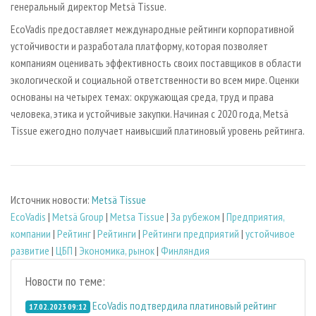
генеральный директор Metsä Tissue.
EcoVadis предоставляет международные рейтинги корпоративной
устойчивости и разработала платформу, которая позволяет
компаниям оценивать эффективность своих поставщиков в области
экологической и социальной ответственности во всем мире. Оценки
основаны на четырех темах: окружающая среда, труд и права
человека, этика и устойчивые закупки. Начиная с 2020 года, Metsä
Tissue ежегодно получает наивысший платиновый уровень рейтинга.
Источник новости:
Metsä Tissue
EcoVadis
|
Metsä Group
|
Metsa Tissue
|
За рубежом
|
Предприятия,
компании
|
Рейтинг
|
Рейтинги
|
Рейтинги предприятий
|
устойчивое
развитие
|
ЦБП
|
Экономика, рынок
|
Финляндия
Новости по теме:
EcoVadis подтвердила платиновый рейтинг
17.02.2023 09:12