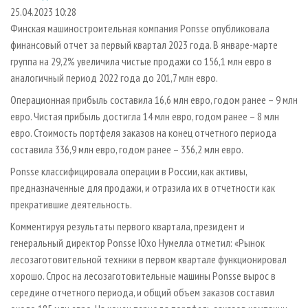
СУШКА ДРЕВЕСИНЫ
ПЕРСОНЫ
КОНТАКТЫ
РЕКЛАМА
25.04.2023 10:28
Финская машиностроительная компания Ponsse опубликовала
ПРОИЗВОДСТВО ДРЕВЕСНЫХ ПЛИТ
МОБИЛЬНЫЕ ВЫСТАВКИ
РЕКЛАМА НА САЙТЕ
финансовый отчет за первый квартал 2023 года. В январе-марте
ДЕРЕВЯННОЕ ДОМОСТРОЕНИЕ
ОФИЦИАЛЬНЫЕ ДЕЛЕГАЦИИ
группа на 29,2% увеличила чистые продажи со 156,1 млн евро в
ПРОИЗВОДСТВО МЕБЕЛИ
аналогичный период 2022 года до 201,7 млн евро.
ПРИОРИТЕТНЫЕ ИНВЕСТПРОЕКТЫ
БИОЭНЕРГЕТИКА
Операционная прибыль составила 16,6 млн евро, годом ранее – 9 млн
RUSSIAN FORESTRY REVIEW
евро. Чистая прибыль достигла 14 млн евро, годом ранее – 8 млн
ЦБП
ГАЗЕТА ЛЕСПРОМФОРУМ
евро. Стоимость портфеля заказов на конец отчетного периода
ИНСТРУМЕНТ И МАТЕРИАЛЫ
БИБЛИОТЕКА СПЕЦИАЛИСТА
составила 336,9 млн евро, годом ранее – 356,2 млн евро.
Ponsse классифицировала операции в России, как активы,
предназначенные для продажи, и отразила их в отчетности как
прекратившие деятельность.
Комментируя результаты первого квартала, президент и
генеральный директор Ponsse Юхо Нумелла отметил: «Рынок
лесозаготовительной техники в первом квартале функционировал
хорошо. Спрос на лесозаготовительные машины Ponsse вырос в
середине отчетного периода, и общий объем заказов составил