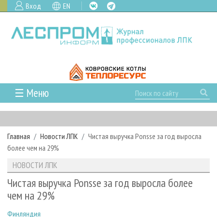
Вход
EN
☰ Меню
ГЛАВНАЯ
РУБРИКИ И ТЕМЫ
Главная
Новости ЛПК
Чистая выручка Ponsse за год выросла
РУБРИКИ ЖУРНАЛА
НОВОСТИ
более чем на 29%
ЛЕСНОЕ ХОЗЯЙСТВО
КАЛЕНДАРЬ СОБЫТИЙ
ПРОЕКТЫ ЛПИ
НОВОСТИ ЛПК
ЛЕСОЗАГОТОВКА
НОВОСТИ ЛПК
АНАЛИТИКА
АРХИВ
Чистая выручка Ponsse за год выросла более
ЛЕСОПИЛЕНИЕ
НОВОСТИ ЖУРНАЛА
ПРЕДПРИЯТИЯ ЛПК
АРХИВ ЖУРНАЛОВ
чем на 29%
О ЖУРНАЛЕ
ДЕРЕВООБРАБОТКА
НОВОСТИ КОМПАНИЙ
ЛЕСНЫЕ РЕГИОНЫ РОССИИ
СТАТЬИ
ПОДПИСКА
РЕКЛАМОДАТЕЛЯМ
Финляндия