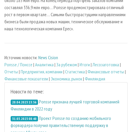
около 185 млн евро. На конец периода портфель заказов компании
составлял 336,9 млн евро… Ponsse продемонстрировала отличный
рост в первом квартале… Самыми быстрорастущими направлениями
бизнеса были продажа новых машин, техническое обслуживание и
наша технологическая компания Epec».
Источник новости:
News Cision
Ponsse / Понссе
|
Аналитика
|
За рубежом
|
Итоги
|
Лесозаготовка
|
Отчеты
|
Предприятия, компании
|
Статистика
|
Финансовые отчеты
|
Финансовые показатели
|
Экономика, рынок
|
Финляндия
Новости по теме:
Ponsse признана лучшей торговой компанией
20.04.2023 13:56
Финляндии в 2022 году
Проект Ponsse по созданию мобильного
31.03.2023 08:40
форвардера получил правительственную поддержку в