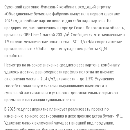
СУШКА ДРЕВЕСИНЫ
ПЕРСОНЫ
КОНТАКТЫ
РЕКЛАМА
Сухонский картонно-бумажный комбинат, входящий в группу
ПРОИЗВОДСТВО ДРЕВЕСНЫХ ПЛИТ
МОБИЛЬНЫЕ ВЫСТАВКИ
«Объединенные бумажные фабрики», выпустил в первом квартале
РЕКЛАМА НА САЙТЕ
2023 года пробные партии нового для себя вида картона. На
ДЕРЕВЯННОЕ ДОМОСТРОЕНИЕ
ОФИЦИАЛЬНЫЕ ДЕЛЕГАЦИИ
предприятии, расположенном в городе Сокол, Вологодская область,
ПРОИЗВОДСТВО МЕБЕЛИ
ПРИОРИТЕТНЫЕ ИНВЕСТПРОЕКТЫ
произвели OBF Liner 1 массой 200 г/м². Сообщается, что заявленные в
ТУ физико-механические показатели – SCT 3,5 кН/м, сопротивление
БИОЭНЕРГЕТИКА
RUSSIAN FORESTRY REVIEW
продавливанию 540 кПа – достигнуты, режим работы КДМ
ЦБП
ГАЗЕТА ЛЕСПРОМФОРУМ
отработан.
ИНСТРУМЕНТ И МАТЕРИАЛЫ
БИБЛИОТЕКА СПЕЦИАЛИСТА
Несмотря на высокое значение среднего веса картона, комбинату
удалось достичь равномерности профиля полотна по ширине:
отклонения массы – 2...4 г/м2, влажности – до 1,5%. Улучшению
способствовал запуск системы выравнивания влажности в
сушильной части машины и установка дополнительных спрысков
промывки и пассивации сушильных сеток.
В 2023 году предприятие планирует реализовать проект по
изменению тонкого сортирования в цехе производства бумаги № 1.
Удаление липких включений улучшает внешний вид продукции,
снижает обрывность бумаги и картона, а также позволяет