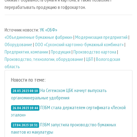
перерабатывать продукцию в гофрокартон.
Источник новости:
УК «ОБФ»
«Объединенные бумажные фабрики»
|
Модернизация предприятий
|
Оборудование
|
ООО «Сухонский картонно-бумажный комбинат»
|
Предприятия, компании
|
Продукция
|
Производство картона
|
Производство, технологии, оборудование
|
ЦБП
|
Вологодская
область
Новости по теме:
На Сегежском ЦБК начнут выпускать
28.03.2023 08:10
органоминеральные удобрения
ПЗБМ стала держателем сертификата «Лесной
26.04.2023 10:44
эталон»
ПЗБМ запустила производство бумажных
27.04.2023 10:31
пакетов из макулатуры