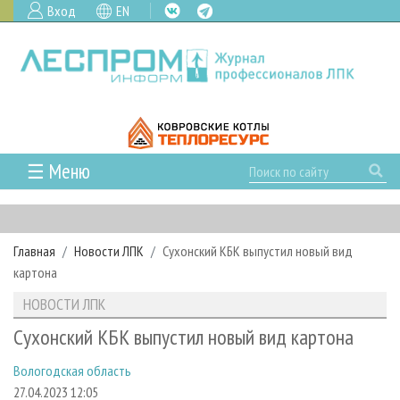
Вход
EN
☰ Меню
ГЛАВНАЯ
РУБРИКИ И ТЕМЫ
Главная
Новости ЛПК
Сухонский КБК выпустил новый вид
РУБРИКИ ЖУРНАЛА
НОВОСТИ
картона
ЛЕСНОЕ ХОЗЯЙСТВО
КАЛЕНДАРЬ СОБЫТИЙ
ПРОЕКТЫ ЛПИ
НОВОСТИ ЛПК
ЛЕСОЗАГОТОВКА
НОВОСТИ ЛПК
АНАЛИТИКА
АРХИВ
Сухонский КБК выпустил новый вид картона
ЛЕСОПИЛЕНИЕ
НОВОСТИ ЖУРНАЛА
ПРЕДПРИЯТИЯ ЛПК
АРХИВ ЖУРНАЛОВ
О ЖУРНАЛЕ
Вологодская область
ДЕРЕВООБРАБОТКА
НОВОСТИ КОМПАНИЙ
ЛЕСНЫЕ РЕГИОНЫ РОССИИ
СТАТЬИ
ПОДПИСКА
РЕКЛАМОДАТЕЛЯМ
27.04.2023 12:05