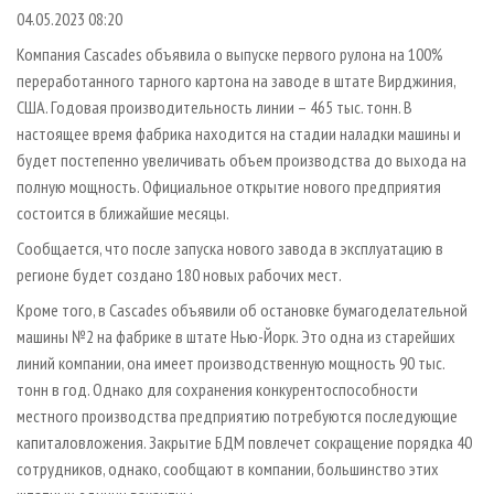
СУШКА ДРЕВЕСИНЫ
ПЕРСОНЫ
КОНТАКТЫ
РЕКЛАМА
04.05.2023 08:20
ПРОИЗВОДСТВО ДРЕВЕСНЫХ ПЛИТ
МОБИЛЬНЫЕ ВЫСТАВКИ
Компания Cascades объявила о выпуске первого рулона на 100%
РЕКЛАМА НА САЙТЕ
переработанного тарного картона на заводе в штате Вирджиния,
ДЕРЕВЯННОЕ ДОМОСТРОЕНИЕ
ОФИЦИАЛЬНЫЕ ДЕЛЕГАЦИИ
США. Годовая производительность линии – 465 тыс. тонн. В
ПРОИЗВОДСТВО МЕБЕЛИ
ПРИОРИТЕТНЫЕ ИНВЕСТПРОЕКТЫ
настоящее время фабрика находится на стадии наладки машины и
БИОЭНЕРГЕТИКА
будет постепенно увеличивать объем производства до выхода на
RUSSIAN FORESTRY REVIEW
полную мощность. Официальное открытие нового предприятия
ЦБП
ГАЗЕТА ЛЕСПРОМФОРУМ
состоится в ближайшие месяцы.
ИНСТРУМЕНТ И МАТЕРИАЛЫ
БИБЛИОТЕКА СПЕЦИАЛИСТА
Сообщается, что после запуска нового завода в эксплуатацию в
регионе будет создано 180 новых рабочих мест.
Кроме того, в Cascades объявили об остановке бумагоделательной
машины №2 на фабрике в штате Нью-Йорк. Это одна из старейших
линий компании, она имеет производственную мощность 90 тыс.
тонн в год. Однако для сохранения конкурентоспособности
местного производства предприятию потребуются последующие
капиталовложения. Закрытие БДМ повлечет сокращение порядка 40
сотрудников, однако, сообщают в компании, большинство этих