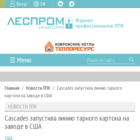
Вход
EN
☰ Меню
ГЛАВНАЯ
РУБРИКИ И ТЕМЫ
Главная
Новости ЛПК
Cascades запустила линию тарного
РУБРИКИ ЖУРНАЛА
НОВОСТИ
картона на заводе в США
ЛЕСНОЕ ХОЗЯЙСТВО
КАЛЕНДАРЬ СОБЫТИЙ
ПРОЕКТЫ ЛПИ
НОВОСТИ ЛПК
ЛЕСОЗАГОТОВКА
НОВОСТИ ЛПК
АНАЛИТИКА
АРХИВ
Cascades запустила линию тарного картона на
ЛЕСОПИЛЕНИЕ
НОВОСТИ ЖУРНАЛА
ПРЕДПРИЯТИЯ ЛПК
АРХИВ ЖУРНАЛОВ
заводе в США
О ЖУРНАЛЕ
ДЕРЕВООБРАБОТКА
НОВОСТИ КОМПАНИЙ
ЛЕСНЫЕ РЕГИОНЫ РОССИИ
СТАТЬИ
ПОДПИСКА
РЕКЛАМОДАТЕЛЯМ
США