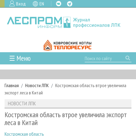
Вход
EN
☰ Меню
ГЛАВНАЯ
РУБРИКИ И ТЕМЫ
Главная
Новости ЛПК
Костромская область втрое увеличила
РУБРИКИ ЖУРНАЛА
НОВОСТИ
экспорт леса в Китай
ЛЕСНОЕ ХОЗЯЙСТВО
КАЛЕНДАРЬ СОБЫТИЙ
ПРОЕКТЫ ЛПИ
НОВОСТИ ЛПК
ЛЕСОЗАГОТОВКА
НОВОСТИ ЛПК
АНАЛИТИКА
АРХИВ
Костромская область втрое увеличила экспорт
ЛЕСОПИЛЕНИЕ
НОВОСТИ ЖУРНАЛА
ПРЕДПРИЯТИЯ ЛПК
АРХИВ ЖУРНАЛОВ
леса в Китай
О ЖУРНАЛЕ
ДЕРЕВООБРАБОТКА
НОВОСТИ КОМПАНИЙ
ЛЕСНЫЕ РЕГИОНЫ РОССИИ
СТАТЬИ
ПОДПИСКА
РЕКЛАМОДАТЕЛЯМ
Костромская область