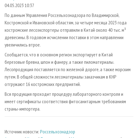
СУШКА ДРЕВЕСИНЫ
ПЕРСОНЫ
КОНТАКТЫ
РЕКЛАМА
04.05.2023 10:37
ПРОИЗВОДСТВО ДРЕВЕСНЫХ ПЛИТ
МОБИЛЬНЫЕ ВЫСТАВКИ
По данным Управления Россельхознадзора по Владимирской,
РЕКЛАМА НА САЙТЕ
Костромской и Ивановской областям, за четыре месяца 2023 года
ДЕРЕВЯННОЕ ДОМОСТРОЕНИЕ
ОФИЦИАЛЬНЫЕ ДЕЛЕГАЦИИ
костромские лесоэкспортеры отправили в Китай около 40 тыс. м³
ПРОИЗВОДСТВО МЕБЕЛИ
ПРИОРИТЕТНЫЕ ИНВЕСТПРОЕКТЫ
древесины. В годовом исчислении поставки в этом направлении
БИОЭНЕРГЕТИКА
увеличились втрое.
RUSSIAN FORESTRY REVIEW
Сообщается, что в основном регион экспортирует в Китай
ЦБП
ГАЗЕТА ЛЕСПРОМФОРУМ
березовые бревна, шпон и фанеру, а также пиломатериалы.
ИНСТРУМЕНТ И МАТЕРИАЛЫ
БИБЛИОТЕКА СПЕЦИАЛИСТА
Лесопродукция поставляется по железной дороге, а также морским
путем. В общей сложности лесоматериалы заказчикам в КНР
отгружают 16 костромских предприятий.
Вся продукция проходит процедуру лабораторного контроля и
имеет сертификаты соответствия фитосанитарным требованиям
страны-импортера.
Источник новости:
Россельхознадзор