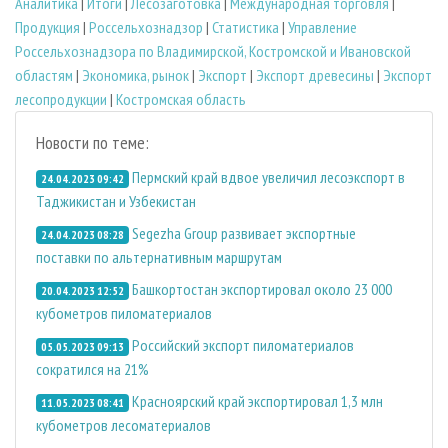
Аналитика
|
Итоги
|
Лесозаготовка
|
Международная торговля
|
Продукция
|
Россельхознадзор
|
Статистика
|
Управление
Россельхознадзора по Владимирской, Костромской и Ивановской
областям
|
Экономика, рынок
|
Экспорт
|
Экспорт древесины
|
Экспорт
лесопродукции
|
Костромская область
Новости по теме:
Пермский край вдвое увеличил лесоэкспорт в
24.04.2023 09:42
Таджикистан и Узбекистан
Segezha Group развивает экспортные
24.04.2023 08:28
поставки по альтернативным маршрутам
Башкортостан экспортировал около 23 000
20.04.2023 12:52
кубометров пиломатериалов
Российский экспорт пиломатериалов
05.05.2023 09:13
сократился на 21%
Красноярский край экспортировал 1,3 млн
11.05.2023 08:41
кубометров лесоматериалов