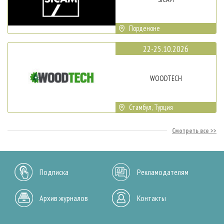
Порденоне
22-25.10.2026
WOODTECH
Стамбул, Турция
Смотреть все
Подписка
Рекламодателям
Архив журналов
Контакты