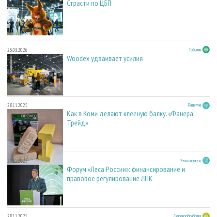
Страсти по ЦБП
23.03.2026
События
Woodex удваивает усилия
28.11.2025
Развитие
Как в Коми делают клееную балку. «Фанера
Трейд»
28.11.2025
Регион номера
Форум «Леса России»: финансирование и
правовое регулирование ЛПК
28.11.2025
Деревообработка