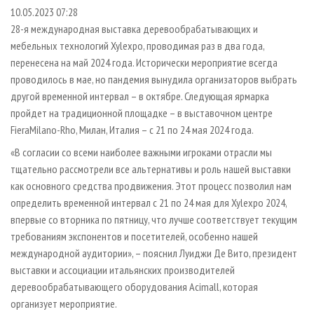
СУШКА ДРЕВЕСИНЫ
ПЕРСОНЫ
КОНТАКТЫ
РЕКЛАМА
10.05.2023 07:28
28-я международная выставка деревообрабатывающих и
ПРОИЗВОДСТВО ДРЕВЕСНЫХ ПЛИТ
МОБИЛЬНЫЕ ВЫСТАВКИ
РЕКЛАМА НА САЙТЕ
мебельных технологий Xylexpo, проводимая раз в два года,
ДЕРЕВЯННОЕ ДОМОСТРОЕНИЕ
ОФИЦИАЛЬНЫЕ ДЕЛЕГАЦИИ
перенесена на май 2024 года. Исторически мероприятие всегда
ПРОИЗВОДСТВО МЕБЕЛИ
проводилось в мае, но пандемия вынудила организаторов выбрать
ПРИОРИТЕТНЫЕ ИНВЕСТПРОЕКТЫ
другой временной интервал – в октябре. Следующая ярмарка
БИОЭНЕРГЕТИКА
RUSSIAN FORESTRY REVIEW
пройдет на традиционной площадке – в выставочном центре
ЦБП
ГАЗЕТА ЛЕСПРОМФОРУМ
FieraMilano-Rho, Милан, Италия – с 21 по 24 мая 2024 года.
ИНСТРУМЕНТ И МАТЕРИАЛЫ
БИБЛИОТЕКА СПЕЦИАЛИСТА
«В согласии со всеми наиболее важными игроками отрасли мы
тщательно рассмотрели все альтернативы и роль нашей выставки
как основного средства продвижения. Этот процесс позволил нам
определить временной интервал с 21 по 24 мая для Xylexpo 2024,
впервые со вторника по пятницу, что лучше соответствует текущим
требованиям экспонентов и посетителей, особенно нашей
международной аудитории», – пояснил Луиджи Де Вито, президент
выставки и ассоциации итальянских производителей
деревообрабатывающего оборудования Acimall, которая
организует мероприятие.