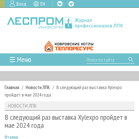
Вход
EN
☰ Меню
ГЛАВНАЯ
РУБРИКИ И ТЕМЫ
Главная
Новости ЛПК
В следующий раз выставка Xylexpo
РУБРИКИ ЖУРНАЛА
НОВОСТИ
пройдет в мае 2024 года
ЛЕСНОЕ ХОЗЯЙСТВО
КАЛЕНДАРЬ СОБЫТИЙ
ПРОЕКТЫ ЛПИ
НОВОСТИ ЛПК
ЛЕСОЗАГОТОВКА
НОВОСТИ ЛПК
АНАЛИТИКА
АРХИВ
В следующий раз выставка Xylexpo пройдет в
ЛЕСОПИЛЕНИЕ
НОВОСТИ ЖУРНАЛА
ПРЕДПРИЯТИЯ ЛПК
АРХИВ ЖУРНАЛОВ
мае 2024 года
О ЖУРНАЛЕ
ДЕРЕВООБРАБОТКА
НОВОСТИ КОМПАНИЙ
ЛЕСНЫЕ РЕГИОНЫ РОССИИ
СТАТЬИ
ПОДПИСКА
РЕКЛАМОДАТЕЛЯМ
Италия