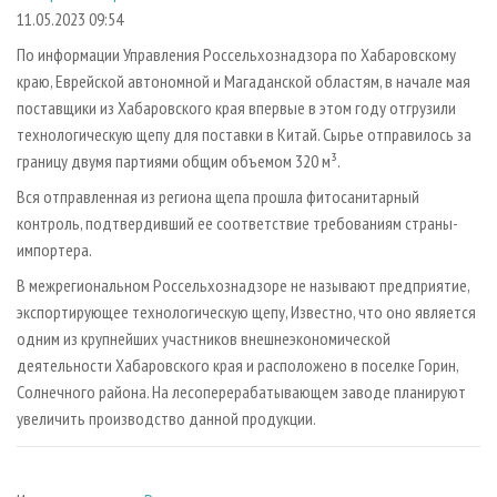
СУШКА ДРЕВЕСИНЫ
ПЕРСОНЫ
КОНТАКТЫ
РЕКЛАМА
11.05.2023 09:54
ПРОИЗВОДСТВО ДРЕВЕСНЫХ ПЛИТ
МОБИЛЬНЫЕ ВЫСТАВКИ
По информации Управления Россельхознадзора по Хабаровскому
РЕКЛАМА НА САЙТЕ
краю, Еврейской автономной и Магаданской областям, в начале мая
ДЕРЕВЯННОЕ ДОМОСТРОЕНИЕ
ОФИЦИАЛЬНЫЕ ДЕЛЕГАЦИИ
поставщики из Хабаровского края впервые в этом году отгрузили
ПРОИЗВОДСТВО МЕБЕЛИ
ПРИОРИТЕТНЫЕ ИНВЕСТПРОЕКТЫ
технологическую щепу для поставки в Китай. Сырье отправилось за
БИОЭНЕРГЕТИКА
границу двумя партиями общим объемом 320 м³.
RUSSIAN FORESTRY REVIEW
Вся отправленная из региона щепа прошла фитосанитарный
ЦБП
ГАЗЕТА ЛЕСПРОМФОРУМ
контроль, подтвердивший ее соответствие требованиям страны-
ИНСТРУМЕНТ И МАТЕРИАЛЫ
БИБЛИОТЕКА СПЕЦИАЛИСТА
импортера.
В межрегиональном Россельхознадзоре не называют предприятие,
экспортирующее технологическую щепу, Известно, что оно является
одним из крупнейших участников внешнеэкономической
деятельности Хабаровского края и расположено в поселке Горин,
Солнечного района. На лесоперерабатывающем заводе планируют
увеличить производство данной продукции.