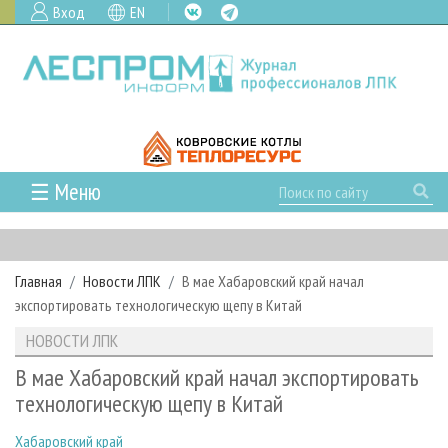
Вход
EN
☰ Меню
ГЛАВНАЯ
РУБРИКИ И ТЕМЫ
Главная
Новости ЛПК
В мае Хабаровский край начал
РУБРИКИ ЖУРНАЛА
НОВОСТИ
экспортировать технологическую щепу в Китай
ЛЕСНОЕ ХОЗЯЙСТВО
КАЛЕНДАРЬ СОБЫТИЙ
ПРОЕКТЫ ЛПИ
НОВОСТИ ЛПК
ЛЕСОЗАГОТОВКА
НОВОСТИ ЛПК
АНАЛИТИКА
АРХИВ
В мае Хабаровский край начал экспортировать
ЛЕСОПИЛЕНИЕ
НОВОСТИ ЖУРНАЛА
ПРЕДПРИЯТИЯ ЛПК
АРХИВ ЖУРНАЛОВ
технологическую щепу в Китай
О ЖУРНАЛЕ
ДЕРЕВООБРАБОТКА
НОВОСТИ КОМПАНИЙ
ЛЕСНЫЕ РЕГИОНЫ РОССИИ
СТАТЬИ
ПОДПИСКА
РЕКЛАМОДАТЕЛЯМ
Хабаровский край