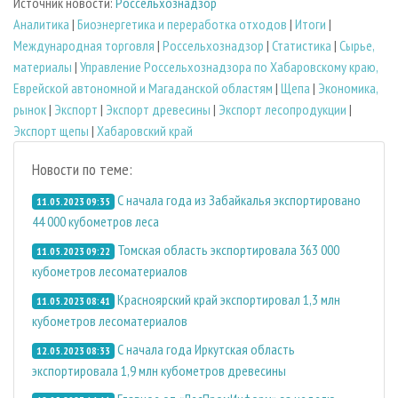
Источник новости:
Россельхознадзор
Аналитика
|
Биoэнергетика и переработка отходов
|
Итоги
|
Международная торговля
|
Россельхознадзор
|
Статистика
|
Сырье,
материалы
|
Управление Россельхознадзора по Хабаровскому краю,
Еврейской автономной и Магаданской областям
|
Щепа
|
Экономика,
рынок
|
Экспорт
|
Экспорт древесины
|
Экспорт лесопродукции
|
Экспорт щепы
|
Хабаровский край
Новости по теме:
С начала года из Забайкалья экспортировано
11.05.2023 09:35
44 000 кубометров леса
Томская область экспортировала 363 000
11.05.2023 09:22
кубометров лесоматериалов
Красноярский край экспортировал 1,3 млн
11.05.2023 08:41
кубометров лесоматериалов
С начала года Иркутская область
12.05.2023 08:33
экспортировала 1,9 млн кубометров древесины