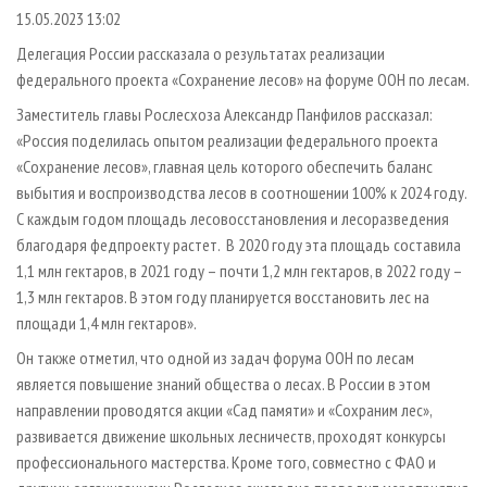
СУШКА ДРЕВЕСИНЫ
ПЕРСОНЫ
КОНТАКТЫ
РЕКЛАМА
15.05.2023 13:02
ПРОИЗВОДСТВО ДРЕВЕСНЫХ ПЛИТ
МОБИЛЬНЫЕ ВЫСТАВКИ
Делегация России рассказала о результатах реализации
РЕКЛАМА НА САЙТЕ
федерального проекта «Сохранение лесов» на форуме ООН по лесам.
ДЕРЕВЯННОЕ ДОМОСТРОЕНИЕ
ОФИЦИАЛЬНЫЕ ДЕЛЕГАЦИИ
Заместитель главы Рослесхоза Александр Панфилов рассказал:
ПРОИЗВОДСТВО МЕБЕЛИ
ПРИОРИТЕТНЫЕ ИНВЕСТПРОЕКТЫ
«Россия поделилась опытом реализации федерального проекта
БИОЭНЕРГЕТИКА
RUSSIAN FORESTRY REVIEW
«Сохранение лесов», главная цель которого обеспечить баланс
выбытия и воспроизводства лесов в соотношении 100% к 2024 году.
ЦБП
ГАЗЕТА ЛЕСПРОМФОРУМ
С каждым годом площадь лесовосстановления и лесоразведения
ИНСТРУМЕНТ И МАТЕРИАЛЫ
БИБЛИОТЕКА СПЕЦИАЛИСТА
благодаря федпроекту растет. В 2020 году эта площадь составила
1,1 млн гектаров, в 2021 году – почти 1,2 млн гектаров, в 2022 году –
1,3 млн гектаров. В этом году планируется восстановить лес на
площади 1,4 млн гектаров».
Он также отметил, что одной из задач форума ООН по лесам
является повышение знаний общества о лесах. В России в этом
направлении проводятся акции «Сад памяти» и «Сохраним лес»,
развивается движение школьных лесничеств, проходят конкурсы
профессионального мастерства. Кроме того, совместно с ФАО и