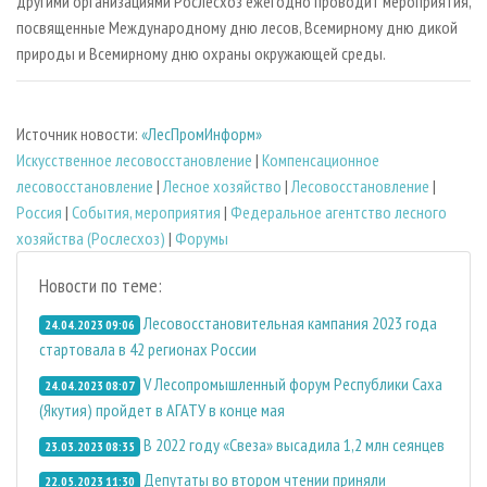
другими организациями Рослесхоз ежегодно проводит мероприятия,
посвященные Международному дню лесов, Всемирному дню дикой
природы и Всемирному дню охраны окружающей среды.
Источник новости:
«ЛесПромИнформ»
Искусственное лесовосстановление
|
Компенсационное
лесовосстановление
|
Лесное хозяйство
|
Лесовосстановление
|
Россия
|
События, мероприятия
|
Федеральное агентство лесного
хозяйства (Рослесхоз)
|
Форумы
Новости по теме:
Лесовосстановительная кампания 2023 года
24.04.2023 09:06
стартовала в 42 регионах России
V Лесопромышленный форум Республики Саха
24.04.2023 08:07
(Якутия) пройдет в АГАТУ в конце мая
В 2022 году «Свеза» высадила 1,2 млн сеянцев
23.03.2023 08:35
Депутаты во втором чтении приняли
22.05.2023 11:30