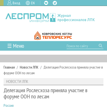
Вход
EN
☰ Меню
ГЛАВНАЯ
РУБРИКИ И ТЕМЫ
Главная
Новости ЛПК
Делегация Рослесхоза приняла участие в
РУБРИКИ ЖУРНАЛА
НОВОСТИ
форуме ООН по лесам
ЛЕСНОЕ ХОЗЯЙСТВО
КАЛЕНДАРЬ СОБЫТИЙ
ПРОЕКТЫ ЛПИ
НОВОСТИ ЛПК
ЛЕСОЗАГОТОВКА
НОВОСТИ ЛПК
АНАЛИТИКА
АРХИВ
Делегация Рослесхоза приняла участие в
ЛЕСОПИЛЕНИЕ
НОВОСТИ ЖУРНАЛА
ПРЕДПРИЯТИЯ ЛПК
АРХИВ ЖУРНАЛОВ
форуме ООН по лесам
О ЖУРНАЛЕ
ДЕРЕВООБРАБОТКА
НОВОСТИ КОМПАНИЙ
ЛЕСНЫЕ РЕГИОНЫ РОССИИ
СТАТЬИ
ПОДПИСКА
РЕКЛАМОДАТЕЛЯМ
Россия