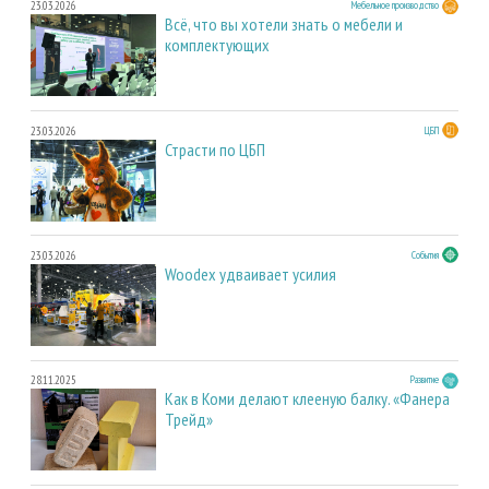
23.03.2026
Мебельное производство
Всё, что вы хотели знать о мебели и
комплектующих
23.03.2026
ЦБП
Страсти по ЦБП
23.03.2026
События
Woodex удваивает усилия
28.11.2025
Развитие
Как в Коми делают клееную балку. «Фанера
Трейд»