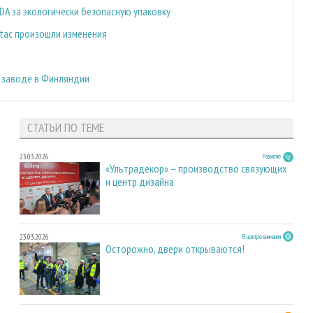
DA за экологически безопасную упаковку
atac произошли изменения
 заводе в Финляндии
СТАТЬИ ПО ТЕМЕ
23.03.2026
Развитие
«Ультрадекор» – производство связующих
и центр дизайна
23.03.2026
В центре внимания
Осторожно, двери открываются!