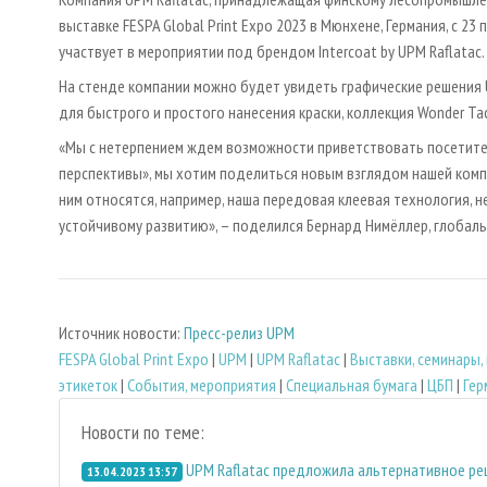
выставке FESPA Global Print Expo 2023 в Мюнхене, Германия, с 2
участвует в мероприятии под брендом Intercoat by UPM Raflatac.
На стенде компании можно будет увидеть графические решения UP
для быстрого и простого нанесения краски, коллекция Wonder T
«Мы с нетерпением ждем возможности приветствовать посетител
перспективы», мы хотим поделиться новым взглядом нашей комп
ним относятся, например, наша передовая клеевая технология, 
устойчивому развитию», – поделился Бернард Нимёллер, глобальн
Источник новости:
Пресс-релиз UPM
FESPA Global Print Expo
|
UPM
|
UPM Raflatac
|
Выставки, семинары,
этикеток
|
События, мероприятия
|
Специальная бумага
|
ЦБП
|
Гер
Новости по теме:
UPM Raflatac предложила альтернативное ре
13.04.2023 13:57