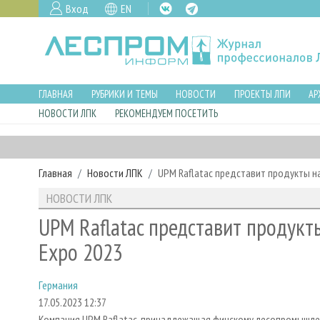
Вход
EN
ГЛАВНАЯ
РУБРИКИ И ТЕМЫ
НОВОСТИ
ПРОЕКТЫ ЛПИ
АР
НОВОСТИ ЛПК
РЕКОМЕНДУЕМ ПОСЕТИТЬ
Главная
Новости ЛПК
UPM Raflatac представит продукты на
НОВОСТИ ЛПК
UPM Raflatac представит продукты
Expo 2023
Германия
17.05.2023 12:37
Компания UPM Raflatac, принадлежащая финскому лесопромышле