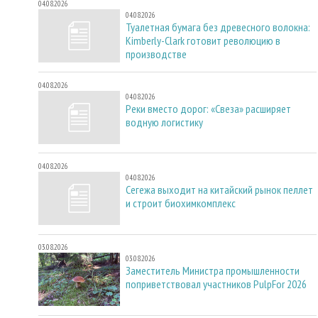
04.08.2026
04.08.2026
Туалетная бумага без древесного волокна:
Kimberly-Clark готовит революцию в
производстве
04.08.2026
04.08.2026
Реки вместо дорог: «Свеза» расширяет
водную логистику
04.08.2026
04.08.2026
Сегежа выходит на китайский рынок пеллет
и строит биохимкомплекс
03.08.2026
03.08.2026
Заместитель Министра промышленности
поприветствовал участников PulpFor 2026