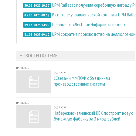
UPM Raflatac получила серебряную награду PI
30.03.2023 10:37
В составе управленческой команды UPM Rafl
03.03.2023 08:19
Главное от «ЛесПромИнформ» за неделю
19.05.2023 14:09
UPM сократит производство на целлюлозном
31.05.2023 09:12
НОВОСТИ ПО ТЕМЕ
05.08.2026
05.08.2026
«Свеза» и ММПОФ объединили
производственные системы
05.08.2026
05.08.2026
Набережночелнинский КБК построит новую
бумажную фабрику за 3 млрд рублей