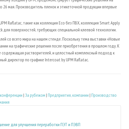
3 по 26 мая. Производитель пленок и этикеточной продукции впервые
M Raflatac, такие как коллекция Eco без ПВХ, коллекция Smart Apply
ack для поверхностей, требующих специальной клеевой технологии.
ей со всего мира на нашем стенде. Поскольку тема выставки «Новые
ании на графические решения после приобретения в прошлом году. К
не содержащая растворителей, и целостный комплексный подход к
ый директор по графике Intercoat by UPM Raflatac.
 конференции
|
За рубежом
|
Предприятия, компании
|
Производство
мания
шение для улучшения переработки ПЭТ и ПЭВП