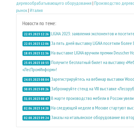
деревообрабатывающего оборудования
|
Производство дерев
рынок
|
Италия
Новости по теме:
LIGNA 2023: заявления экспонентов и посетит
22.05.2023 12:26
За пять дней выставку LIGNA посетили более 
22.05.2023 12:06
На выставке LIGNA вручили премии Deuscher Ho
18.05.2023 11:36
Получите бесплатный билет на выставку «М
23.05.2023 10:53
«ЛесПромИнформ»!
Зарегистрируйтесь на вебинар выставки Wo
24.05.2023 08:04
Забронируйте стенд на VIII выставке «Лесоруб
30.05.2023 09:26
В марте производство мебели в России увели
31.05.2023 08:47
На следующей неделе в Москве стартуют выст
02.06.2023 14:20
Заказы на итальянское оборудование во вто
02.08.2023 09:24