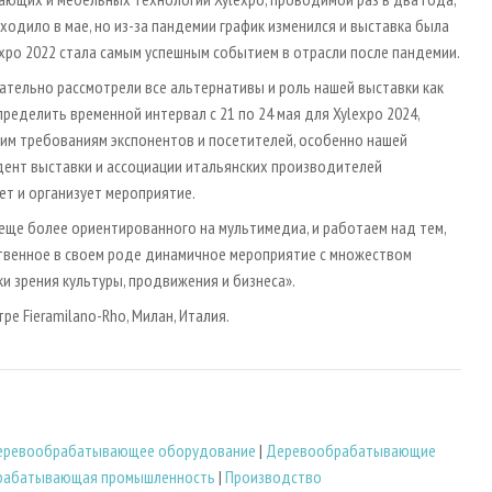
одило в мае, но из-за пандемии график изменился и выставка была
lexpo 2022 стала самым успешным событием в отрасли после пандемии.
ательно рассмотрели все альтернативы и роль нашей выставки как
ределить временной интервал с 21 по 24 мая для Xylexpo 2024,
щим требованиям экспонентов и посетителей, особенно нашей
дент выставки и ассоциации итальянских производителей
т и организует мероприятие.
еще более ориентированного на мультимедиа, и работаем над тем,
ственное в своем роде динамичное мероприятие с множеством
и зрения культуры, продвижения и бизнеса».
е Fieramilano-Rho, Милан, Италия.
еревообрабатывающее оборудование
|
Деревообрабатывающие
брабатывающая промышленность
|
Производство