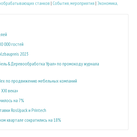
ообрабатывающих станков
|
События, мероприятия
|
Экономика,
елей
80 000 гостей
lzbaupreis 2023
ебель&Деревообработка Урал» по промокоду журнала
odex по продвижению мебельных компаний
 XXI века»
чилось на 7%
авки RosUpack и Printech
ром квартале сократились на 18%