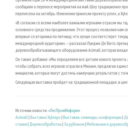
сообщили о переносе мероприятия на май. Шоу традиционно прох
перенесена на октябрь. Изменения принесли проекту успех, а Xy
«В согласии со всеми наиболее важными игроками отрасли мы тщ
основного средства продвижения. Этот процесс позволил нам оп
впервые со вторника по пятницу, что лучше соответствует теку
международной аудитории», – рассказал Луиджи Де Вито, прези
деревообрабатывающего оборудования Acimall, которая владее
Он также добавил: «Мы определяем все детали нового проекта, 
чтобы собрать всех игроков отрасли в Милане, предлагая един
инициатив, которые могут достичь наилучших результатов с точк
Следующая выставка пройдет на традиционной площадке, в центр
Источник новости:
«ЛесПромИнформ»
Acimall
|
Выставка Xylexpo
|
Выставки, семинары, конференции
|
Д
станки
|
Деревообработка
|
За рубежом
|
Мебельная и деревоо