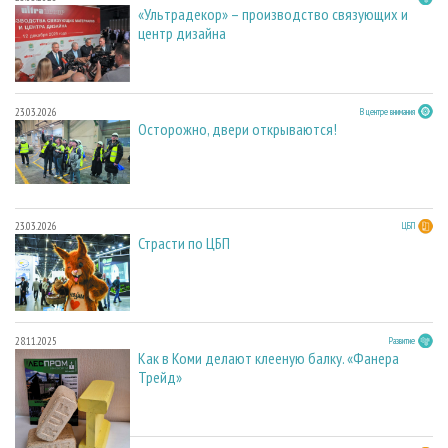
«Ультрадекор» – производство связующих и
центр дизайна
23.03.2026
В центре внимания
Осторожно, двери открываются!
23.03.2026
ЦБП
Страсти по ЦБП
28.11.2025
Развитие
Как в Коми делают клееную балку. «Фанера
Трейд»