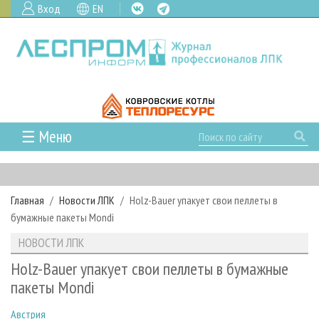
Вход
EN
☰ Меню
ГЛАВНАЯ
РУБРИКИ И ТЕМЫ
Главная
Новости ЛПК
Holz-Bauer упакует свои пеллеты в
РУБРИКИ ЖУРНАЛА
НОВОСТИ
бумажные пакеты Mondi
ЛЕСНОЕ ХОЗЯЙСТВО
КАЛЕНДАРЬ СОБЫТИЙ
ПРОЕКТЫ ЛПИ
НОВОСТИ ЛПК
ЛЕСОЗАГОТОВКА
НОВОСТИ ЛПК
АНАЛИТИКА
АРХИВ
Holz-Bauer упакует свои пеллеты в бумажные
ЛЕСОПИЛЕНИЕ
НОВОСТИ ЖУРНАЛА
ПРЕДПРИЯТИЯ ЛПК
АРХИВ ЖУРНАЛОВ
пакеты Mondi
О ЖУРНАЛЕ
ДЕРЕВООБРАБОТКА
НОВОСТИ КОМПАНИЙ
ЛЕСНЫЕ РЕГИОНЫ РОССИИ
СТАТЬИ
ПОДПИСКА
РЕКЛАМОДАТЕЛЯМ
Австрия