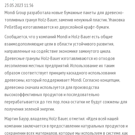
СУШКА ДРЕВЕСИНЫ
ПЕРСОНЫ
КОНТАКТЫ
РЕКЛАМА
23.05.2023 11:56
Mondi Group разработала новые бумажные пакеты для древесно-
ПРОИЗВОДСТВО ДРЕВЕСНЫХ ПЛИТ
МОБИЛЬНЫЕ ВЫСТАВКИ
РЕКЛАМА НА САЙТЕ
топливных гранул Holz-Bauer, заменив ненужный пластик. Упаковка
ДЕРЕВЯННОЕ ДОМОСТРОЕНИЕ
ОФИЦИАЛЬНЫЕ ДЕЛЕГАЦИИ
PelletBag изготавливается из двухслойной крафт-бумаги.
ПРОИЗВОДСТВО МЕБЕЛИ
ПРИОРИТЕТНЫЕ ИНВЕСТПРОЕКТЫ
Сообщается, что у компаний Mondi и Holz-Bauer есть общие
БИОЭНЕРГЕТИКА
взаимодополняющие цели в области устойчивого развития,
RUSSIAN FORESTRY REVIEW
направленные на содействие экономике замкнутого цикла.
ЦБП
ГАЗЕТА ЛЕСПРОМФОРУМ
Древесные гранулы Holz-Bauer изготавливаются из отходов
ИНСТРУМЕНТ И МАТЕРИАЛЫ
БИБЛИОТЕКА СПЕЦИАЛИСТА
лесопиления местных предприятий. Использование их таким
образом соответствует принципу каскадного использования
древесины, который поддерживает Mondi. Согласно концепции,
древесина сначала используется для производства
высокоэффективных продуктов и последовательно
перерабатывается до тех пор, пока остатки не будут сожжены для
получения зеленой энергии.
Мартин Бауэр, владелец Holz Bauer, отметил: «Идея всей нашей
компании заключается в предоставлении натуральных продуктов и
сохранении всех материалов, которые мы используем в системе, как