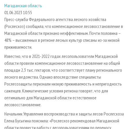
СУШКА ДРЕВЕСИНЫ
ПЕРСОНЫ
КОНТАКТЫ
РЕКЛАМА
Магаданская область
01.06.2023 10:55
ПРОИЗВОДСТВО ДРЕВЕСНЫХ ПЛИТ
МОБИЛЬНЫЕ ВЫСТАВКИ
РЕКЛАМА НА САЙТЕ
Пресс-служба Федерального агентства лесного хозяйства
ДЕРЕВЯННОЕ ДОМОСТРОЕНИЕ
ОФИЦИАЛЬНЫЕ ДЕЛЕГАЦИИ
(Рослесхоз) сообщила, что компенсационное лесовосстановление в
ПРОИЗВОДСТВО МЕБЕЛИ
ПРИОРИТЕТНЫЕ ИНВЕСТПРОЕКТЫ
Магаданской области признано неэффективным. Почти половина –
48% – высаженных в регионе лесных культур списаны из-за низкой
БИОЭНЕРГЕТИКА
RUSSIAN FORESTRY REVIEW
приживаемости.
ЦБП
ГАЗЕТА ЛЕСПРОМФОРУМ
Известно, что в 2021-2022 годах лесопользователи Магаданской
ИНСТРУМЕНТ И МАТЕРИАЛЫ
БИБЛИОТЕКА СПЕЦИАЛИСТА
области провели компенсационное лесовосстановление на общей
площади 2,3 тыс. гектаров, что соответствует плану регионального
лесного ведомства. Однако впоследствие специалисты
Рослесозащиты перизнали низкую приживаемость и непригодность
саженцев. Климатические условия региона говорят, что для
оптимально для Магаданской области естественное
лесовосстановление.
Начальник Управления воспроизводства и защиты лесов Рослесхоза
Елена Бусыгина пояснила: «Рослесхоз рекомендовал Магаданской
области провести работу с лесопользователями по переносу