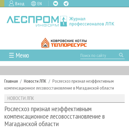
Вход
EN
☰ Меню
ГЛАВНАЯ
РУБРИКИ И ТЕМЫ
Главная
Новости ЛПК
Рослесхоз признал неэффективным
РУБРИКИ ЖУРНАЛА
НОВОСТИ
компенсационное лесовосстановление в Магаданской области
ЛЕСНОЕ ХОЗЯЙСТВО
КАЛЕНДАРЬ СОБЫТИЙ
ПРОЕКТЫ ЛПИ
НОВОСТИ ЛПК
ЛЕСОЗАГОТОВКА
НОВОСТИ ЛПК
АНАЛИТИКА
АРХИВ
Рослесхоз признал неэффективным
ЛЕСОПИЛЕНИЕ
НОВОСТИ ЖУРНАЛА
ПРЕДПРИЯТИЯ ЛПК
АРХИВ ЖУРНАЛОВ
компенсационное лесовосстановление в
О ЖУРНАЛЕ
Магаданской области
ДЕРЕВООБРАБОТКА
НОВОСТИ КОМПАНИЙ
ЛЕСНЫЕ РЕГИОНЫ РОССИИ
СТАТЬИ
ПОДПИСКА
РЕКЛАМОДАТЕЛЯМ