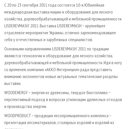
СУШКА ДРЕВЕСИНЫ
ПЕРСОНЫ
КОНТАКТЫ
РЕКЛАМА
С 20 по 23 сентября 2011 года состоится 10-я Юбилейная
международная выставка машин и оборудования для лесного
ПРОИЗВОДСТВО ДРЕВЕСНЫХ ПЛИТ
МОБИЛЬНЫЕ ВЫСТАВКИ
РЕКЛАМА НА САЙТЕ
хозяйства, деревообрабатывающей и мебельной промышленности
ДЕРЕВЯННОЕ ДОМОСТРОЕНИЕ
ОФИЦИАЛЬНЫЕ ДЕЛЕГАЦИИ
LISDEREVMASH’ 2011. Выставка LISDEREVMASH − крупнейшее
ПРОИЗВОДСТВО МЕБЕЛИ
отраслевое мероприятие Украины, отлично зарекомендовавшее
ПРИОРИТЕТНЫЕ ИНВЕСТПРОЕКТЫ
себя у отечественных и зарубежных специалистов.
БИОЭНЕРГЕТИКА
RUSSIAN FORESTRY REVIEW
Основными направлениями LISDEREVMASH’ 2011 по традиции
ЦБП
ГАЗЕТА ЛЕСПРОМФОРУМ
являются технологии и оборудование для лесного хозяйства,
ИНСТРУМЕНТ И МАТЕРИАЛЫ
БИБЛИОТЕКА СПЕЦИАЛИСТА
деревообрабатывающей и мебельной промышленности. Идя в ногу
со временем, компания «АККО Интернешнл» рада представить
вниманию экспонентов новые актуальные тематические разделы
выставки.
WOODENERGY − энергия из древесины, твердое биотопливо −
перспективный подход в вопросах утилизации древесных отходов
и производства энергии.
WOODPRODUCT − продукция лесопромышленного комплекса −
презентация лесоматериалов, столярных изделий и изделий из