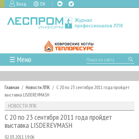
Вход
EN
☰ Меню
ГЛАВНАЯ
РУБРИКИ И ТЕМЫ
Главная
Новости ЛПК
С 20 по 23 сентября 2011 года пройдет
РУБРИКИ ЖУРНАЛА
НОВОСТИ
выставка LISDEREVMASH
ЛЕСНОЕ ХОЗЯЙСТВО
КАЛЕНДАРЬ СОБЫТИЙ
ПРОЕКТЫ ЛПИ
НОВОСТИ ЛПК
ЛЕСОЗАГОТОВКА
НОВОСТИ ЛПК
АНАЛИТИКА
АРХИВ
С 20 по 23 сентября 2011 года пройдет
ЛЕСОПИЛЕНИЕ
НОВОСТИ ЖУРНАЛА
ПРЕДПРИЯТИЯ ЛПК
АРХИВ ЖУРНАЛОВ
выставка LISDEREVMASH
О ЖУРНАЛЕ
ДЕРЕВООБРАБОТКА
НОВОСТИ КОМПАНИЙ
ЛЕСНЫЕ РЕГИОНЫ РОССИИ
СТАТЬИ
ПОДПИСКА
РЕКЛАМОДАТЕЛЯМ
02.03.2011 19:06