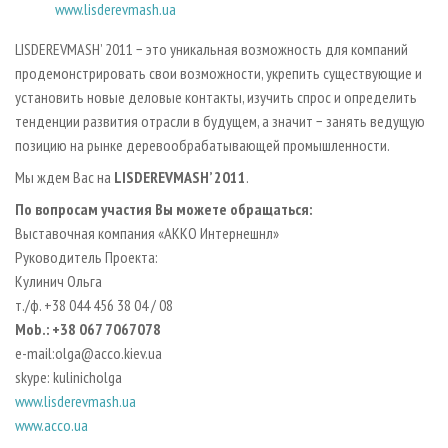
www.lisderevmash.ua
LISDEREVMASH’ 2011 − это уникальная возможность для компаний
продемонстрировать свои возможности, укрепить существующие и
установить новые деловые контакты, изучить спрос и определить
тенденции развития отрасли в будущем, а значит − занять ведущую
позицию на рынке деревообрабатывающей промышленности.
Мы ждем Вас на
LISDEREVMASH’ 2011
.
По вопросам участия Вы можете обращаться:
Выставочная компания «АККО Интернешнл»
Руководитель Проекта:
Кулинич Ольга
т./ф. +38 044 456 38 04 / 08
Mob.: +38 067 7067078
e-mail:olga@acco.kiev.ua
skype: kulinicholga
www.lisderevmash.ua
www.acco.ua