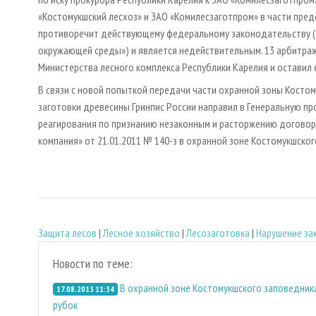
«Костомукшский лесхоз» и ЗАО «Комилесзаготпром» в части пред
противоречит действующему федеральному законодательству (с
окружающей среды») и является недействительным. 13 арбитра
Министерства лесного комплекса Республики Карелия и оставил 
В связи с новой попыткой передачи части охранной зоны Костом
заготовки древесины Гринпис России направил в Генеральную пр
реагирования по признанию незаконным и расторжению договор
компания» от 21.01.2011 № 140-з в охранной зоне Костомукшско
Защита лесов
|
Лесное хозяйство
|
Лесозаготовка
|
Нарушение за
Новости по теме:
В охранной зоне Костомукшского заповедни
17.08.2015 11:54
рубок