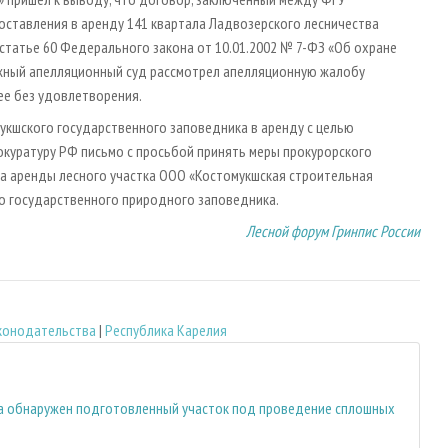
оставления в аренду 141 квартала Ладвозерского лесничества
татье 60 Федерального закона от 10.01.2002 № 7-ФЗ «Об охране
жный апелляционный суд рассмотрел апелляционную жалобу
ее без удовлетворения.
укшского государственного заповедника в аренду с целью
окуратуру РФ письмо с просьбой принять меры прокурорского
а аренды лесного участка ООО «Костомукшская строительная
го государственного природного заповедника.
Лесной форум Гринпис России
конодательства
|
Республика Карелия
ка обнаружен подготовленный участок под проведение сплошных