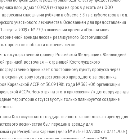
едника площадью 10042,9 гектара на срок в десять лет ООО
 древесины сплошными рубками в объеме 5,8 тыс. кубометров в год.
зерского участкового лесничества. Основанием для предоставления
1 августа 2009 г. № 729 о включении проекта «Организация
лговременной аренды лесов», реализуемого Костомукшской
ных проектов в области освоения лесов.
т к государственной границе Российской Федерации с Финляндией.
ой границей, восточная — с границей Костомукшского
епосредственно примыкает к постоянному пункту пропуска через
т в охранную зону государственного природного заповедника
ов Карельской АССР от 30.09.1981 года № 365 «Об организации
рельской АССР». Несмотря на это, в приложении 7 к договору аренды
одные территории отсутствуют, и только планируется создание
едника.
й зоны Костомукшского государственного заповедника в аренду для
часткового лесничества был передан в аренду для
ный суд Республики Карелия (дело № А26-2602/2008 от 07.11.2008)
» пришел к выводу, что договор, заключенный между ФГУ