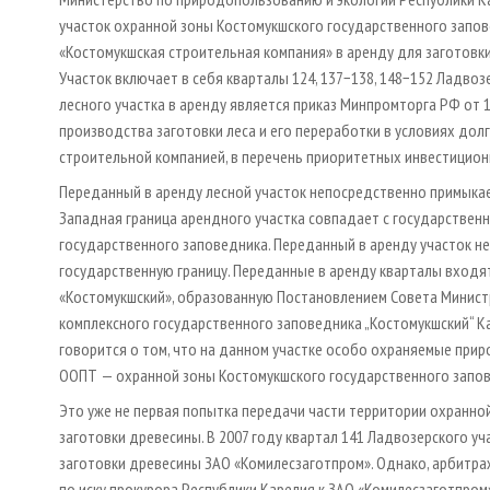
участок охранной зоны Костомукшского государственного запов
«Костомукшская строительная компания» в аренду для заготовки
Участок включает в себя кварталы 124, 137−138, 148−152 Ладво
лесного участка в аренду является приказ Минпромторга РФ от 1
производства заготовки леса и его переработки в условиях до
строительной компанией, в перечень приоритетных инвестицион
Переданный в аренду лесной участок непосредственно примыкае
Западная граница арендного участка совпадает с государственн
государственного заповедника. Переданный в аренду участок н
государственную границу. Переданные в аренду кварталы входя
«Костомукшский», образованную Постановлением Совета Министр
комплексного государственного заповедника „Костомукшский“ Ка
говорится о том, что на данном участке особо охраняемые прир
ООПТ — охранной зоны Костомукшского государственного запов
Это уже не первая попытка передачи части территории охранно
заготовки древесины. В 2007 году квартал 141 Ладвозерского у
заготовки древесины ЗАО «Комилесзаготпром». Однако, арбитраж
по иску прокурора Республики Карелия к ЗАО «Комилесзаготпром