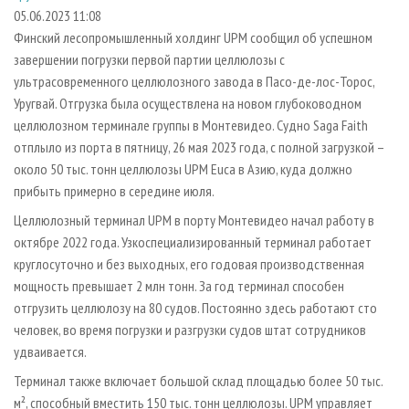
СУШКА ДРЕВЕСИНЫ
ПЕРСОНЫ
КОНТАКТЫ
РЕКЛАМА
05.06.2023 11:08
Финский лесопромышленный холдинг UPM сообщил об успешном
ПРОИЗВОДСТВО ДРЕВЕСНЫХ ПЛИТ
МОБИЛЬНЫЕ ВЫСТАВКИ
РЕКЛАМА НА САЙТЕ
завершении погрузки первой партии целлюлозы с
ДЕРЕВЯННОЕ ДОМОСТРОЕНИЕ
ОФИЦИАЛЬНЫЕ ДЕЛЕГАЦИИ
ультрасовременного целлюлозного завода в Пасо-де-лос-Торос,
ПРОИЗВОДСТВО МЕБЕЛИ
Уругвай. Отгрузка была осуществлена на новом глубоководном
ПРИОРИТЕТНЫЕ ИНВЕСТПРОЕКТЫ
целлюлозном терминале группы в Монтевидео. Судно Saga Faith
БИОЭНЕРГЕТИКА
RUSSIAN FORESTRY REVIEW
отплыло из порта в пятницу, 26 мая 2023 года, с полной загрузкой –
ЦБП
ГАЗЕТА ЛЕСПРОМФОРУМ
около 50 тыс. тонн целлюлозы UPM Euca в Азию, куда должно
прибыть примерно в середине июля.
ИНСТРУМЕНТ И МАТЕРИАЛЫ
БИБЛИОТЕКА СПЕЦИАЛИСТА
Целлюлозный терминал UPM в порту Монтевидео начал работу в
октябре 2022 года. Узкоспециализированный терминал работает
круглосуточно и без выходных, его годовая производственная
мощность превышает 2 млн тонн. За год терминал способен
отгрузить целлюлозу на 80 судов. Постоянно здесь работают сто
человек, во время погрузки и разгрузки судов штат сотрудников
удваивается.
Терминал также включает большой склад площадью более 50 тыс.
м², способный вместить 150 тыс. тонн целлюлозы. UPM управляет