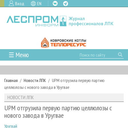
Вход
EN
☰ Меню
ГЛАВНАЯ
РУБРИКИ И ТЕМЫ
Главная
Новости ЛПК
UPM отгрузила первую партию
РУБРИКИ ЖУРНАЛА
НОВОСТИ
целлюлозы с нового завода в Уругвае
ЛЕСНОЕ ХОЗЯЙСТВО
КАЛЕНДАРЬ СОБЫТИЙ
ПРОЕКТЫ ЛПИ
НОВОСТИ ЛПК
ЛЕСОЗАГОТОВКА
НОВОСТИ ЛПК
АНАЛИТИКА
АРХИВ
UPM отгрузила первую партию целлюлозы с
ЛЕСОПИЛЕНИЕ
НОВОСТИ ЖУРНАЛА
ПРЕДПРИЯТИЯ ЛПК
АРХИВ ЖУРНАЛОВ
нового завода в Уругвае
О ЖУРНАЛЕ
ДЕРЕВООБРАБОТКА
НОВОСТИ КОМПАНИЙ
ЛЕСНЫЕ РЕГИОНЫ РОССИИ
СТАТЬИ
ПОДПИСКА
РЕКЛАМОДАТЕЛЯМ
Уругвай