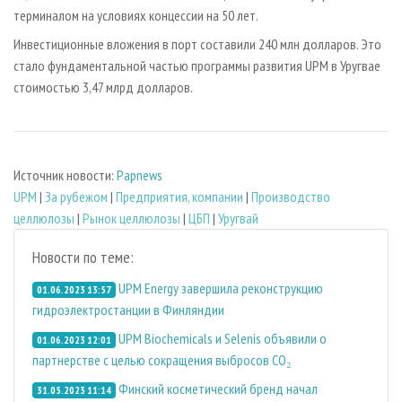
терминалом на условиях концессии на 50 лет.
Инвестиционные вложения в порт составили 240 млн долларов. Это
стало фундаментальной частью программы развития UPM в Уругвае
стоимостью 3,47 млрд долларов.
Источник новости:
Papnews
UPM
|
За рубежом
|
Предприятия, компании
|
Производство
целлюлозы
|
Рынок целлюлозы
|
ЦБП
|
Уругвай
Новости по теме:
UPM Energy завершила реконструкцию
01.06.2023 13:57
гидроэлектростанции в Финляндии
UPM Biochemicals и Selenis объявили о
01.06.2023 12:01
партнерстве с целью сокращения выбросов CO₂
Финский косметический бренд начал
31.05.2023 11:14