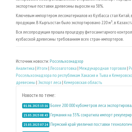
экспортные поставки древесины выросли на 38%.
Ключевым импортером лесоматериалов из Кузбасса стал Китай, в 
продукции. В Кыргызстан было экспортировано 220 м³, в Казахстан –
Вся лесопродукция прошла процедуру фитосанитарного контро
кузбасской древесины требованиям всех стран-импортеров.
Источник новости:
Россельхознадзор
Аналитика
|
Итоги
|
Лесозаготовка
|
Международная торговля
|
Р
Россельхознадзора по республикам Хакасия и Тыва и Кемеровско
древесины
|
Экспорт леса
|
Кемеровская область
Новости по теме:
Более 200 000 кубометров леса экспортирова
01.06.2023 13:16
Германия на 35% сократила импорт рекупери
25.05.2023 08:43
Пермский край увеличил поставки технологи
25.05.2023 07:24