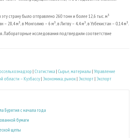
эту страну было отправлено 260 тонн и более 12,6 тыс. м³
 28,4 м³, в Монголию – 6 м³, в Литву – 4,4 м³, в Узбекистан – 0,14 м³.
ля. Лабораторные исследования подтвердили соответствие
оссельхознадзор
|
Статистика
|
Сырье, материалы
|
Управление
й области – Кузбассу
|
Экономика, рынок
|
Экспорт
|
Экспорт
ла Бурятия с начала года
рованной бумаги
ческой щепы