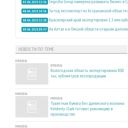
Segezha Group намерена развивать бизнес в 
05.06.2023 12:56
За год лесоэкспорт из Астраханской области
08.06.2023 10:36
Красноярский край экспортировал 1,5 млн ку
08.06.2023 11:18
На Алтае и в Омской области открыли дополн
09.06.2023 09:57
НОВОСТИ ПО ТЕМЕ
07.08.2026
07.08.2026
Вологодская область экспортировала 800
тыс. кубометров лесопродукции
04.08.2026
04.08.2026
Туалетная бумага без древесного волокна:
Kimberly-Clark готовит революцию в
производстве
04.08.2026