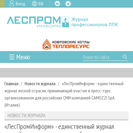
Вход
EN
☰ Меню
ГЛАВНАЯ
РУБРИКИ И ТЕМЫ
Главная
Новости журнала
«ЛесПромИнформ» - единственный
РУБРИКИ ЖУРНАЛА
НОВОСТИ
журнал лесной отрасли, принимающий участие в пресс-туре,
ЛЕСНОЕ ХОЗЯЙСТВО
КАЛЕНДАРЬ СОБЫТИЙ
организованном для российских СМИ компанией CAMOZZI SpA
ПРОЕКТЫ ЛПИ
(Италия)
ЛЕСОЗАГОТОВКА
НОВОСТИ ЛПК
АНАЛИТИКА
АРХИВ
НОВОСТИ ЖУРНАЛА
ЛЕСОПИЛЕНИЕ
НОВОСТИ ЖУРНАЛА
ПРЕДПРИЯТИЯ ЛПК
АРХИВ ЖУРНАЛОВ
О ЖУРНАЛЕ
«ЛесПромИнформ» - единственный журнал
ДЕРЕВООБРАБОТКА
НОВОСТИ КОМПАНИЙ
ЛЕСНЫЕ РЕГИОНЫ РОССИИ
СТАТЬИ
ПОДПИСКА
РЕКЛАМОДАТЕЛЯМ