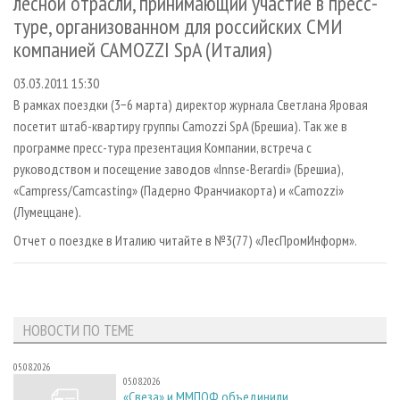
лесной отрасли, принимающий участие в пресс-
СУШКА ДРЕВЕСИНЫ
ПЕРСОНЫ
КОНТАКТЫ
РЕКЛАМА
туре, организованном для российских СМИ
ПРОИЗВОДСТВО ДРЕВЕСНЫХ ПЛИТ
МОБИЛЬНЫЕ ВЫСТАВКИ
РЕКЛАМА НА САЙТЕ
компанией CAMOZZI SpA (Италия)
ДЕРЕВЯННОЕ ДОМОСТРОЕНИЕ
ОФИЦИАЛЬНЫЕ ДЕЛЕГАЦИИ
03.03.2011 15:30
ПРОИЗВОДСТВО МЕБЕЛИ
ПРИОРИТЕТНЫЕ ИНВЕСТПРОЕКТЫ
В рамках поездки (3−6 марта) директор журнала Светлана Яровая
посетит штаб-квартиру группы Camozzi SpA (Брешиа). Так же в
БИОЭНЕРГЕТИКА
RUSSIAN FORESTRY REVIEW
программе пресс-тура презентация Компании, встреча с
ЦБП
ГАЗЕТА ЛЕСПРОМФОРУМ
руководством и посещение заводов «Innse-Berardi» (Брешиа),
ИНСТРУМЕНТ И МАТЕРИАЛЫ
«Campress/Camcasting» (Падерно Франчиакорта) и «Camozzi»
БИБЛИОТЕКА СПЕЦИАЛИСТА
(Лумеццане).
Отчет о поездке в Италию читайте в №3(77) «ЛесПромИнформ».
НОВОСТИ ПО ТЕМЕ
05.08.2026
05.08.2026
«Свеза» и ММПОФ объединили