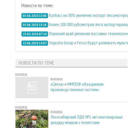
Новости по теме:
Кузбасс на 38% увеличил экспорт лесоматери
05.06.2023 12:00
Более 200 000 кубометров леса экспортирова
01.06.2023 13:16
Пермский край увеличил поставки технологи
25.05.2023 07:24
Segezha Group и Fesco будут развивать муль
15.06.2023 14:07
НОВОСТИ ПО ТЕМЕ
05.08.2026
05.08.2026
«Свеза» и ММПОФ объединили
производственные системы
05.08.2026
05.08.2026
Лесосибирский ЛДК №1 автоматизировал
укладку мешков с пеллетами