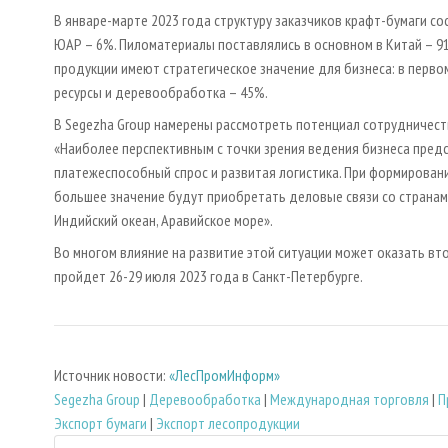
В январе-марте 2023 года структуру заказчиков крафт-бумаги сос
ЮАР – 6%. Пиломатериалы поставлялись в основном в Китай – 91%
продукции имеют стратегическое значение для бизнеса: в первом
ресурсы и деревообработка – 45%.
В Segezha Group намерены рассмотреть потенциал сотрудничеств
«Наиболее перспективным с точки зрения ведения бизнеса пред
платежеспособный спрос и развитая логистика. При формировани
большее значение будут приобретать деловые связи со странам
Индийский океан, Аравийское море».
Во многом влияние на развитие этой ситуации может оказать вт
пройдет 26-29 июля 2023 года в Санкт-Петербурге.
Источник новости:
«ЛесПромИнформ»
Segezha Group
|
Деревообработка
|
Международная торговля
|
П
Экспорт бумаги
|
Экспорт лесопродукции