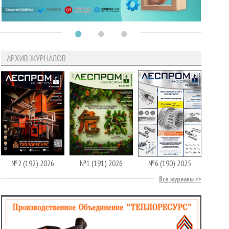
АРХИВ ЖУРНАЛОВ
№2 (192) 2026
№1 (191) 2026
№6 (190) 2025
Все журналы