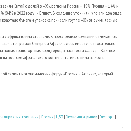
тавили Китай с долей в 49%, регионы России – 19%, Турция – 14% и
 (84% в 2022 году) и Египет. В холдинге уточнили, что эти два вида
 квартале бумага и упаковка принесли группе 40% выручки, лесные
а с африканскими странами. В пресс-релизе компании отмечается:
ставляется регион Северной Африки, здесь имеется относительно
и новых транспортных коридоров, в частности «Север – Юг», все
и на востоке африканского континента, имеющими выход в
орой саммит и экономический форум «Россия – Африка», который
редприятия, компании
|
Россия
|
ЦБП
|
Экономика, рынок
|
Экспорт
|