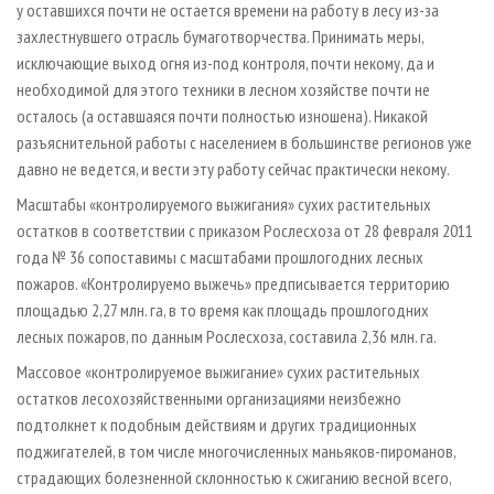
у оставшихся почти не остается времени на работу в лесу из-за
захлестнувшего отрасль бумаготворчества. Принимать меры,
исключающие выход огня из-под контроля, почти некому, да и
необходимой для этого техники в лесном хозяйстве почти не
осталось (а оставшаяся почти полностью изношена). Никакой
разъяснительной работы с населением в большинстве регионов уже
давно не ведется, и вести эту работу сейчас практически некому.
Масштабы «контролируемого выжигания» сухих растительных
остатков в соответствии с приказом Рослесхоза от 28 февраля 2011
года № 36 сопоставимы с масштабами прошлогодних лесных
пожаров. «Контролируемо выжечь» предписывается территорию
площадью 2,27 млн. га, в то время как площадь прошлогодних
лесных пожаров, по данным Рослесхоза, составила 2,36 млн. га.
Массовое «контролируемое выжигание» сухих растительных
остатков лесохозяйственными организациями неизбежно
подтолкнет к подобным действиям и других традиционных
поджигателей, в том числе многочисленных маньяков-пироманов,
страдающих болезненной склонностью к сжиганию весной всего,