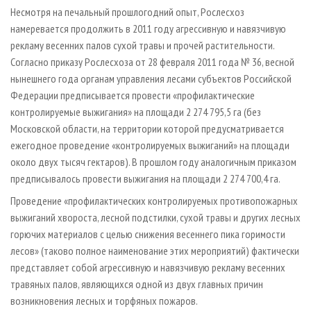
СУШКА ДРЕВЕСИНЫ
ПЕРСОНЫ
КОНТАКТЫ
РЕКЛАМА
Несмотря на печальный прошлогодний опыт, Рослесхоз
намеревается продолжить в 2011 году агрессивную и навязчивую
ПРОИЗВОДСТВО ДРЕВЕСНЫХ ПЛИТ
МОБИЛЬНЫЕ ВЫСТАВКИ
РЕКЛАМА НА САЙТЕ
рекламу весенних палов сухой травы и прочей растительности.
ДЕРЕВЯННОЕ ДОМОСТРОЕНИЕ
ОФИЦИАЛЬНЫЕ ДЕЛЕГАЦИИ
Согласно приказу Рослесхоза от 28 февраля 2011 года № 36, весной
ПРОИЗВОДСТВО МЕБЕЛИ
нынешнего года органам управления лесами субъектов Российской
ПРИОРИТЕТНЫЕ ИНВЕСТПРОЕКТЫ
Федерации предписывается провести «профилактические
БИОЭНЕРГЕТИКА
RUSSIAN FORESTRY REVIEW
контролируемые выжигания» на площади 2 274 795,5 га (без
ЦБП
ГАЗЕТА ЛЕСПРОМФОРУМ
Московской области, на территории которой предусматривается
ежегодное проведение «контролируемых выжиганий» на площади
ИНСТРУМЕНТ И МАТЕРИАЛЫ
БИБЛИОТЕКА СПЕЦИАЛИСТА
около двух тысяч гектаров). В прошлом году аналогичным приказом
предписывалось провести выжигания на площади 2 274 700,4 га.
Проведение «профилактических контролируемых противопожарных
выжиганий хвороста, лесной подстилки, сухой травы и других лесных
горючих материалов с целью снижения весеннего пика горимости
лесов» (таково полное наименование этих мероприятий) фактически
представляет собой агрессивную и навязчивую рекламу весенних
травяных палов, являющихся одной из двух главных причин
возникновения лесных и торфяных пожаров.