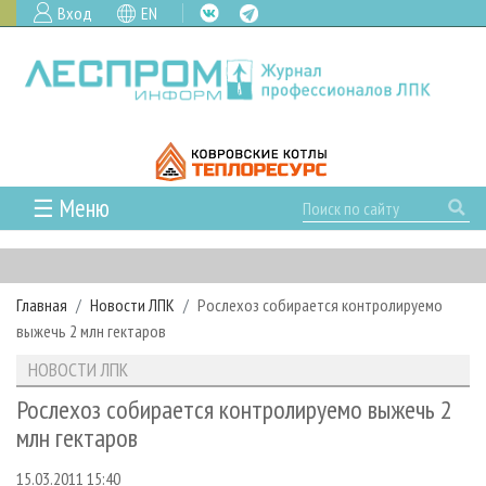
Вход
EN
☰ Меню
ГЛАВНАЯ
РУБРИКИ И ТЕМЫ
Главная
Новости ЛПК
Рослехоз собирается контролируемо
РУБРИКИ ЖУРНАЛА
НОВОСТИ
выжечь 2 млн гектаров
ЛЕСНОЕ ХОЗЯЙСТВО
КАЛЕНДАРЬ СОБЫТИЙ
ПРОЕКТЫ ЛПИ
НОВОСТИ ЛПК
ЛЕСОЗАГОТОВКА
НОВОСТИ ЛПК
АНАЛИТИКА
АРХИВ
Рослехоз собирается контролируемо выжечь 2
ЛЕСОПИЛЕНИЕ
НОВОСТИ ЖУРНАЛА
ПРЕДПРИЯТИЯ ЛПК
АРХИВ ЖУРНАЛОВ
млн гектаров
О ЖУРНАЛЕ
ДЕРЕВООБРАБОТКА
НОВОСТИ КОМПАНИЙ
ЛЕСНЫЕ РЕГИОНЫ РОССИИ
СТАТЬИ
ПОДПИСКА
РЕКЛАМОДАТЕЛЯМ
15.03.2011 15:40