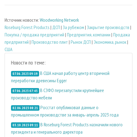
Источник новости:
Woodworking Network
Roseburg Forest Products
|
ДСП
|
За рубежом
|
Закрытие производств
|
Покупка / продажа предприятий
|
Предприятия, компании
|
Продажа
предприятий
|
Производство плит
|
Рынок ДСП
|
Экономика, рынок
|
США
Новости по теме:
В США начал работу центр вторичной
07.06.2023 09:19
переработки древесины Egger
В СЗФО перезапустили крупнейшее
07.06.2023 07:45
производство мебели
Росстат опубликовал данные о
02.06.2023 08:21
промышленном производстве за январь-апрель 2023 года
В Roseburg Forest Products назначили нового
03.10.2023 09:11
президента и генерального директора