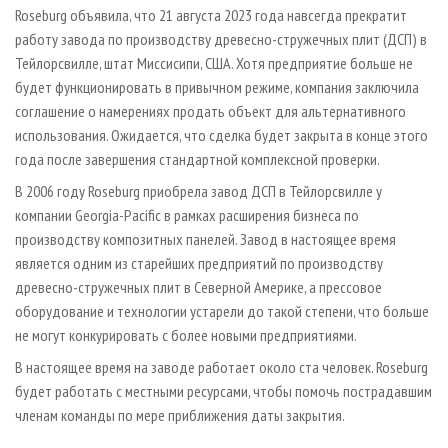
СУШКА ДРЕВЕСИНЫ
ПЕРСОНЫ
Roseburg объявила, что 21 августа 2023 года навсегда прекратит
КОНТАКТЫ
РЕКЛАМА
работу завода по производству древесно-стружечных плит (ДСП) в
ПРОИЗВОДСТВО ДРЕВЕСНЫХ ПЛИТ
МОБИЛЬНЫЕ ВЫСТАВКИ
РЕКЛАМА НА САЙТЕ
Тейлорсвилле, штат Миссисипи, США. Хотя предприятие больше не
ДЕРЕВЯННОЕ ДОМОСТРОЕНИЕ
ОФИЦИАЛЬНЫЕ ДЕЛЕГАЦИИ
будет функционировать в привычном режиме, компания заключила
соглашение о намерениях продать объект для альтернативного
ПРОИЗВОДСТВО МЕБЕЛИ
ПРИОРИТЕТНЫЕ ИНВЕСТПРОЕКТЫ
использования. Ожидается, что сделка будет закрыта в конце этого
БИОЭНЕРГЕТИКА
RUSSIAN FORESTRY REVIEW
года после завершения стандартной комплексной проверки.
ЦБП
ГАЗЕТА ЛЕСПРОМФОРУМ
В 2006 году Roseburg приобрела завод ДСП в Тейлорсвилле у
ИНСТРУМЕНТ И МАТЕРИАЛЫ
БИБЛИОТЕКА СПЕЦИАЛИСТА
компании Georgia-Pacific в рамках расширения бизнеса по
производству композитных панелей. Завод в настоящее время
является одним из старейших предприятий по производству
древесно-стружечных плит в Северной Америке, а прессовое
оборудование и технологии устарели до такой степени, что больше
не могут конкурировать с более новыми предприятиями.
В настоящее время на заводе работает около ста человек. Roseburg
будет работать с местными ресурсами, чтобы помочь пострадавшим
членам команды по мере приближения даты закрытия.