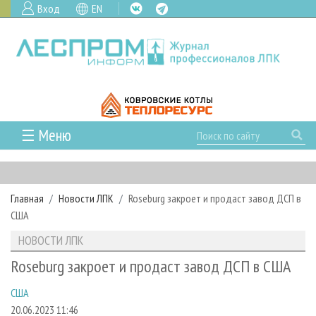
Вход
EN
☰ Меню
ГЛАВНАЯ
РУБРИКИ И ТЕМЫ
Главная
Новости ЛПК
Roseburg закроет и продаст завод ДСП в
РУБРИКИ ЖУРНАЛА
НОВОСТИ
США
ЛЕСНОЕ ХОЗЯЙСТВО
КАЛЕНДАРЬ СОБЫТИЙ
ПРОЕКТЫ ЛПИ
НОВОСТИ ЛПК
ЛЕСОЗАГОТОВКА
НОВОСТИ ЛПК
АНАЛИТИКА
АРХИВ
Roseburg закроет и продаст завод ДСП в США
ЛЕСОПИЛЕНИЕ
НОВОСТИ ЖУРНАЛА
ПРЕДПРИЯТИЯ ЛПК
АРХИВ ЖУРНАЛОВ
О ЖУРНАЛЕ
США
ДЕРЕВООБРАБОТКА
НОВОСТИ КОМПАНИЙ
ЛЕСНЫЕ РЕГИОНЫ РОССИИ
СТАТЬИ
ПОДПИСКА
РЕКЛАМОДАТЕЛЯМ
20.06.2023 11:46