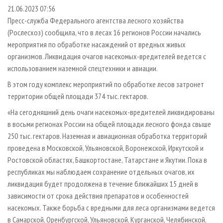
СУШКА ДРЕВЕСИНЫ
ПЕРСОНЫ
КОНТАКТЫ
РЕКЛАМА
21.06.2023 07:56
Пресс-служба Федерального агентства лесного хозяйства
ПРОИЗВОДСТВО ДРЕВЕСНЫХ ПЛИТ
МОБИЛЬНЫЕ ВЫСТАВКИ
РЕКЛАМА НА САЙТЕ
(Рослесхоз) сообщила, что в лесах 16 регионов России начались
ДЕРЕВЯННОЕ ДОМОСТРОЕНИЕ
ОФИЦИАЛЬНЫЕ ДЕЛЕГАЦИИ
мероприятия по обработке насаждений от вредных живых
ПРОИЗВОДСТВО МЕБЕЛИ
организмов. Ликвидация очагов насекомых-вредителей ведется с
ПРИОРИТЕТНЫЕ ИНВЕСТПРОЕКТЫ
использованием наземной спецтехники и авиации.
БИОЭНЕРГЕТИКА
RUSSIAN FORESTRY REVIEW
В этом году комплекс мероприятий по обработке лесов затронет
ЦБП
ГАЗЕТА ЛЕСПРОМФОРУМ
территории общей площади 374 тыс. гектаров.
ИНСТРУМЕНТ И МАТЕРИАЛЫ
БИБЛИОТЕКА СПЕЦИАЛИСТА
«На сегодняшний день очаги насекомых-вредителей ликвидированы
в восьми регионах России на общей площади лесного фонда свыше
250 тыс. гектаров. Наземная и авиационная обработка территорий
проведена в Московской, Ульяновской, Воронежской, Иркутской и
Ростовской областях, Башкортостане, Татарстане и Якутии. Пока в
республиках мы наблюдаем сохранение отдельных очагов, их
ликвидация будет продолжена в течение ближайших 15 дней в
зависимости от срока действия препаратов и особенностей
насекомых. Также борьба с вредными для леса организмами ведется
в Самарской, Оренбургской, Ульяновской, Курганской, Челябинской,