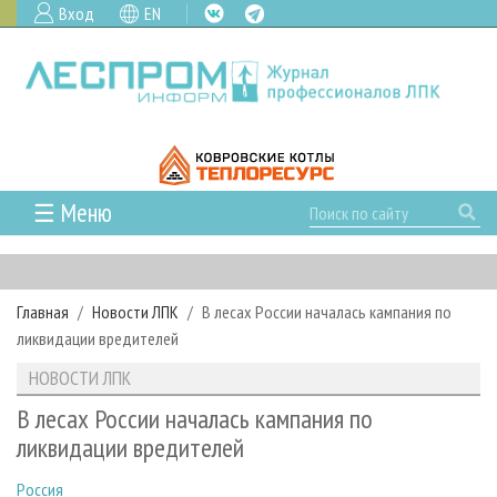
Вход
EN
☰ Меню
ГЛАВНАЯ
РУБРИКИ И ТЕМЫ
Главная
Новости ЛПК
В лесах России началась кампания по
РУБРИКИ ЖУРНАЛА
НОВОСТИ
ликвидации вредителей
ЛЕСНОЕ ХОЗЯЙСТВО
КАЛЕНДАРЬ СОБЫТИЙ
ПРОЕКТЫ ЛПИ
НОВОСТИ ЛПК
ЛЕСОЗАГОТОВКА
НОВОСТИ ЛПК
АНАЛИТИКА
АРХИВ
В лесах России началась кампания по
ЛЕСОПИЛЕНИЕ
НОВОСТИ ЖУРНАЛА
ПРЕДПРИЯТИЯ ЛПК
АРХИВ ЖУРНАЛОВ
ликвидации вредителей
О ЖУРНАЛЕ
ДЕРЕВООБРАБОТКА
НОВОСТИ КОМПАНИЙ
ЛЕСНЫЕ РЕГИОНЫ РОССИИ
СТАТЬИ
ПОДПИСКА
РЕКЛАМОДАТЕЛЯМ
Россия