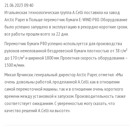
СУШКА ДРЕВЕСИНЫ
ПЕРСОНЫ
КОНТАКТЫ
РЕКЛАМА
21.06.2023 09:40
Итальянская технологическая группа A.Celli поставила на завод
ПРОИЗВОДСТВО ДРЕВЕСНЫХ ПЛИТ
МОБИЛЬНЫЕ ВЫСТАВКИ
РЕКЛАМА НА САЙТЕ
Arctic Paper в Польше перемотчик бумаги E-WIND P80. Оборудование
ДЕРЕВЯННОЕ ДОМОСТРОЕНИЕ
ОФИЦИАЛЬНЫЕ ДЕЛЕГАЦИИ
было успешно запущено в эксплуатацию в рекордно короткие сроки,
ПРОИЗВОДСТВО МЕБЕЛИ
все работы прошли всего за 22 дня.
ПРИОРИТЕТНЫЕ ИНВЕСТПРОЕКТЫ
БИОЭНЕРГЕТИКА
Перемотчик бумаги P80 успешно используется для производства
RUSSIAN FORESTRY REVIEW
рулонов немелованной бездревесной бумаги плотностью от 38 г/м²
ЦБП
ГАЗЕТА ЛЕСПРОМФОРУМ
до 170 г/м² и шириной 1800 мм. Проектная скорость оборудования –
ИНСТРУМЕНТ И МАТЕРИАЛЫ
БИБЛИОТЕКА СПЕЦИАЛИСТА
1500 м/мин.
Михал Ярчински, генеральный директор Arctic Paper, отметил: «Мы
очень довольны работой, проделанной A.Celli, как в отношении
самой перемоточной машины, так и в отношении очень короткого
времени между установкой и запуском. Производительность также
соответствует ожиданиям. С уверенностью могу сказать, что
качество решений A.Celli на высоте».