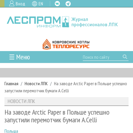
Вход
EN
☰ Меню
ГЛАВНАЯ
РУБРИКИ И ТЕМЫ
Главная
Новости ЛПК
На заводе Arctic Paper в Польше успешно
РУБРИКИ ЖУРНАЛА
НОВОСТИ
запустили перемотчик бумаги A.Celli
ЛЕСНОЕ ХОЗЯЙСТВО
КАЛЕНДАРЬ СОБЫТИЙ
ПРОЕКТЫ ЛПИ
НОВОСТИ ЛПК
ЛЕСОЗАГОТОВКА
НОВОСТИ ЛПК
АНАЛИТИКА
АРХИВ
На заводе Arctic Paper в Польше успешно
ЛЕСОПИЛЕНИЕ
НОВОСТИ ЖУРНАЛА
ПРЕДПРИЯТИЯ ЛПК
АРХИВ ЖУРНАЛОВ
запустили перемотчик бумаги A.Celli
О ЖУРНАЛЕ
ДЕРЕВООБРАБОТКА
НОВОСТИ КОМПАНИЙ
ЛЕСНЫЕ РЕГИОНЫ РОССИИ
СТАТЬИ
ПОДПИСКА
РЕКЛАМОДАТЕЛЯМ
Польша