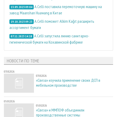
A.Celli поставила перемоточную машину на
13.09.2023 09:04
завод Maanshan Huawang в Китае
A.Celli поможет Alkim Kağıt расширить
19.10.2023 09:23
ассортимент бумаги
A.Celli запустила линию санитарно-
07.11.2023 14:18
гигиенической бумаги на Кохавинской фабрике
НОВОСТИ ПО ТЕМЕ
07.08.2026
07.08.2026
«Свеза» изучила применение своих ДСП в
мебельном производстве
05.08.2026
05.08.2026
«Свеза» и ММПОФ объединили
производственные системы