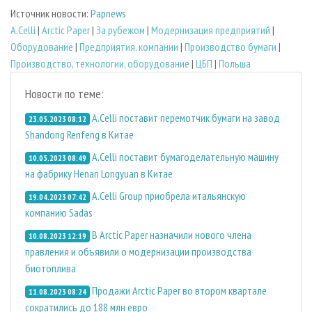
Источник новости:
Papnews
A.Celli
|
Arctic Paper
|
За рубежом
|
Модернизация предприятий
|
Оборудование
|
Предприятия, компании
|
Производство бумаги
|
Производство, технологии, оборудование
|
ЦБП
|
Польша
Новости по теме:
A.Celli поставит перемотчик бумаги на завод
23.05.2023 08:12
Shandong Renfeng в Китае
A.Celli поставит бумагоделательную машину
10.05.2023 08:49
на фабрику Henan Longyuan в Китае
A.Celli Group приобрела итальянскую
19.04.2023 07:42
компанию Sadas
В Arctic Paper назначили нового члена
10.08.2023 12:19
правления и объявили о модернизации производства
биотоплива
Продажи Arctic Paper во втором квартале
11.08.2023 08:24
сократились до 188 млн евро