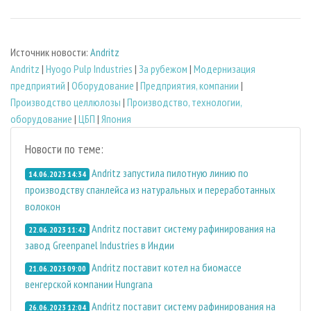
Источник новости:
Andritz
Andritz
|
Hyogo Pulp Industries
|
За рубежом
|
Модернизация
предприятий
|
Оборудование
|
Предприятия, компании
|
Производство целлюлозы
|
Производство, технологии,
оборудование
|
ЦБП
|
Япония
Новости по теме:
Andritz запустила пилотную линию по
14.06.2023 14:34
производству спанлейса из натуральных и переработанных
волокон
Andritz поставит систему рафинирования на
22.06.2023 11:42
завод Greenpanel Industries в Индии
Andritz поставит котел на биомассе
21.06.2023 09:00
венгерской компании Hungrana
Andritz поставит систему рафинирования на
26.06.2023 12:04