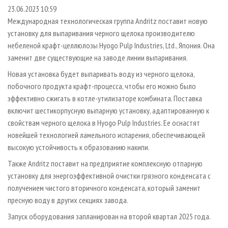
СУШКА ДРЕВЕСИНЫ
ПЕРСОНЫ
КОНТАКТЫ
РЕКЛАМА
23.06.2023 10:59
Международная технологическая группа Andritz поставит новую
ПРОИЗВОДСТВО ДРЕВЕСНЫХ ПЛИТ
МОБИЛЬНЫЕ ВЫСТАВКИ
РЕКЛАМА НА САЙТЕ
установку для выпаривания черного щелока производителю
ДЕРЕВЯННОЕ ДОМОСТРОЕНИЕ
ОФИЦИАЛЬНЫЕ ДЕЛЕГАЦИИ
небеленой крафт-целлюлозы Hyogo Pulp Industries, Ltd., Япония. Она
ПРОИЗВОДСТВО МЕБЕЛИ
заменит две существующие на заводе линии выпаривания.
ПРИОРИТЕТНЫЕ ИНВЕСТПРОЕКТЫ
БИОЭНЕРГЕТИКА
Новая установка будет выпаривать воду из черного щелока,
RUSSIAN FORESTRY REVIEW
побочного продукта крафт-процесса, чтобы его можно было
ЦБП
ГАЗЕТА ЛЕСПРОМФОРУМ
эффективно сжигать в котле-утилизаторе комбината. Поставка
ИНСТРУМЕНТ И МАТЕРИАЛЫ
БИБЛИОТЕКА СПЕЦИАЛИСТА
включит шестикорпусную выпарную установку, адаптированную к
свойствам черного щелока в Hyogo Pulp Industries. Ее оснастят
новейшей технологией ламельного испарения, обеспечивающей
высокую устойчивость к образованию накипи.
Также Andritz поставит на предприятие комплексную отпарную
установку для энергоэффективной очистки грязного конденсата с
получением чистого вторичного конденсата, который заменит
пресную воду в других секциях завода.
Запуск оборудования запланирован на второй квартал 2025 года.