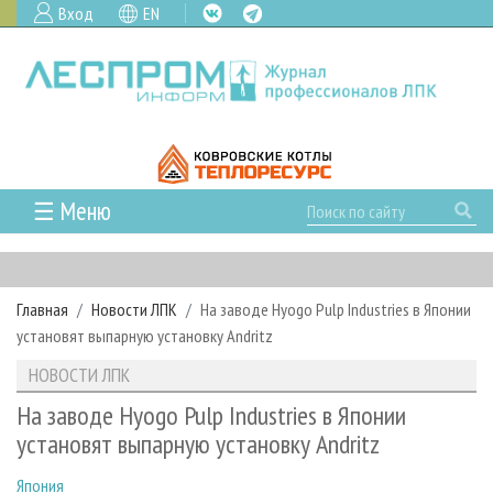
Вход
EN
☰ Меню
ГЛАВНАЯ
РУБРИКИ И ТЕМЫ
Главная
Новости ЛПК
На заводе Hyogo Pulp Industries в Японии
РУБРИКИ ЖУРНАЛА
НОВОСТИ
установят выпарную установку Andritz
ЛЕСНОЕ ХОЗЯЙСТВО
КАЛЕНДАРЬ СОБЫТИЙ
ПРОЕКТЫ ЛПИ
НОВОСТИ ЛПК
ЛЕСОЗАГОТОВКА
НОВОСТИ ЛПК
АНАЛИТИКА
АРХИВ
На заводе Hyogo Pulp Industries в Японии
ЛЕСОПИЛЕНИЕ
НОВОСТИ ЖУРНАЛА
ПРЕДПРИЯТИЯ ЛПК
АРХИВ ЖУРНАЛОВ
установят выпарную установку Andritz
О ЖУРНАЛЕ
ДЕРЕВООБРАБОТКА
НОВОСТИ КОМПАНИЙ
ЛЕСНЫЕ РЕГИОНЫ РОССИИ
СТАТЬИ
ПОДПИСКА
РЕКЛАМОДАТЕЛЯМ
Япония