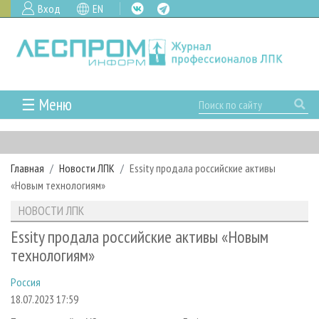
Вход
EN
☰ Меню
ГЛАВНАЯ
РУБРИКИ И ТЕМЫ
Главная
Новости ЛПК
Essity продала российские активы
РУБРИКИ ЖУРНАЛА
НОВОСТИ
«Новым технологиям»
ЛЕСНОЕ ХОЗЯЙСТВО
КАЛЕНДАРЬ СОБЫТИЙ
ПРОЕКТЫ ЛПИ
НОВОСТИ ЛПК
ЛЕСОЗАГОТОВКА
НОВОСТИ ЛПК
АНАЛИТИКА
АРХИВ
Essity продала российские активы «Новым
ЛЕСОПИЛЕНИЕ
НОВОСТИ ЖУРНАЛА
ПРЕДПРИЯТИЯ ЛПК
АРХИВ ЖУРНАЛОВ
технологиям»
О ЖУРНАЛЕ
ДЕРЕВООБРАБОТКА
НОВОСТИ КОМПАНИЙ
ЛЕСНЫЕ РЕГИОНЫ РОССИИ
СТАТЬИ
ПОДПИСКА
РЕКЛАМОДАТЕЛЯМ
Россия
СУШКА ДРЕВЕСИНЫ
ПЕРСОНЫ
КОНТАКТЫ
РЕКЛАМА
18.07.2023 17:59