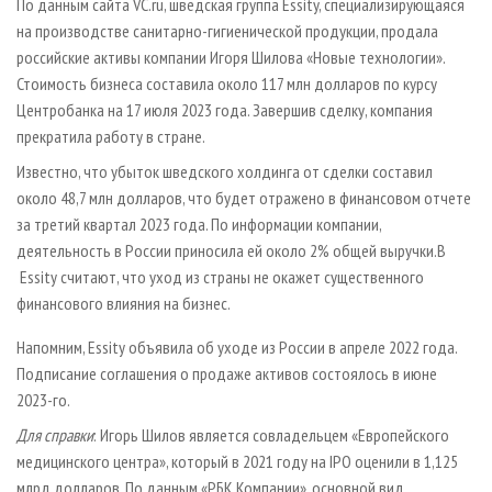
ПРОИЗВОДСТВО ДРЕВЕСНЫХ ПЛИТ
МОБИЛЬНЫЕ ВЫСТАВКИ
По данным сайта VC.ru, шведская группа Essity, специализирующаяся
РЕКЛАМА НА САЙТЕ
на производстве санитарно-гигиенической продукции, продала
ДЕРЕВЯННОЕ ДОМОСТРОЕНИЕ
ОФИЦИАЛЬНЫЕ ДЕЛЕГАЦИИ
российские активы компании Игоря Шилова «Новые технологии».
ПРОИЗВОДСТВО МЕБЕЛИ
ПРИОРИТЕТНЫЕ ИНВЕСТПРОЕКТЫ
Стоимость бизнеса составила около 117 млн долларов по курсу
БИОЭНЕРГЕТИКА
Центробанка на 17 июля 2023 года. Завершив сделку, компания
RUSSIAN FORESTRY REVIEW
прекратила работу в стране.
ЦБП
ГАЗЕТА ЛЕСПРОМФОРУМ
Известно, что убыток шведского холдинга от сделки составил
ИНСТРУМЕНТ И МАТЕРИАЛЫ
БИБЛИОТЕКА СПЕЦИАЛИСТА
около 48,7 млн долларов, что будет отражено в финансовом отчете
за третий квартал 2023 года. По информации компании,
деятельность в России приносила ей около 2% общей выручки.В
Essity считают, что уход из страны не окажет существенного
финансового влияния на бизнес.
Напомним, Essity объявила об уходе из России в апреле 2022 года.
Подписание соглашения о продаже активов состоялось в июне
2023-го.
Для справки
: Игорь Шилов является совладельцем «Европейского
медицинского центра», который в 2021 году на IPO оценили в 1,125
млрд долларов. По данным «РБК Компании», основной вид