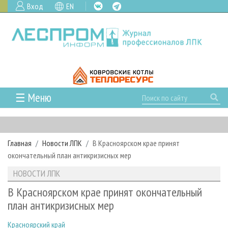
Вход
EN
☰ Меню
ГЛАВНАЯ
РУБРИКИ И ТЕМЫ
Главная
Новости ЛПК
В Красноярском крае принят
РУБРИКИ ЖУРНАЛА
НОВОСТИ
окончательный план антикризисных мер
ЛЕСНОЕ ХОЗЯЙСТВО
КАЛЕНДАРЬ СОБЫТИЙ
ПРОЕКТЫ ЛПИ
НОВОСТИ ЛПК
ЛЕСОЗАГОТОВКА
НОВОСТИ ЛПК
АНАЛИТИКА
АРХИВ
В Красноярском крае принят окончательный
ЛЕСОПИЛЕНИЕ
НОВОСТИ ЖУРНАЛА
ПРЕДПРИЯТИЯ ЛПК
АРХИВ ЖУРНАЛОВ
план антикризисных мер
О ЖУРНАЛЕ
ДЕРЕВООБРАБОТКА
НОВОСТИ КОМПАНИЙ
ЛЕСНЫЕ РЕГИОНЫ РОССИИ
СТАТЬИ
ПОДПИСКА
РЕКЛАМОДАТЕЛЯМ
Красноярский край