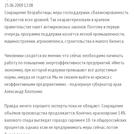
СУШКА ДРЕВЕСИНЫ
ПЕРСОНЫ
КОНТАКТЫ
РЕКЛАМА
25.06.2009 12:08
Сокращение безработицы, меры господдержки, сбалансированность
ПРОИЗВОДСТВО ДРЕВЕСНЫХ ПЛИТ
МОБИЛЬНЫЕ ВЫСТАВКИ
РЕКЛАМА НА САЙТЕ
бюджетов всех уровней. Так охарактеризовали в краевом
ДЕРЕВЯННОЕ ДОМОСТРОЕНИЕ
ОФИЦИАЛЬНЫЕ ДЕЛЕГАЦИИ
правительстве пакет антикризисных законов. Поэтому в первую
ПРОИЗВОДСТВО МЕБЕЛИ
очередь программа поддержки коснётся лесной промышленности,
ПРИОРИТЕТНЫЕ ИНВЕСТПРОЕКТЫ
машиностроения, агрокомплекса, строительства и малого бизнеса.
БИОЭНЕРГЕТИКА
RUSSIAN FORESTRY REVIEW
ЦБП
ГАЗЕТА ЛЕСПРОМФОРУМ
Чиновники сходятся во мнении, что сейчас необходимо начинать
работу по повышению энергоэффективности предприятий. «Иметь
ИНСТРУМЕНТ И МАТЕРИАЛЫ
БИБЛИОТЕКА СПЕЦИАЛИСТА
экономику, при которой издержки превышают все допустимые
нормы, никуда не годится. Мы не сможем выйти из кризиса с
неэффективными предприятиями», - подчеркнул губернатор края
Александр Хлопонин.
Правда, ничего хорошего эксперты пока не обещают. Сокращение
объёмов производства продолжается. Конечно, красноярские 14%
валового спада выглядят гораздо скромнее 18-ти общероссийских
процентов, однако если не предпринимать меры сейчас, потом