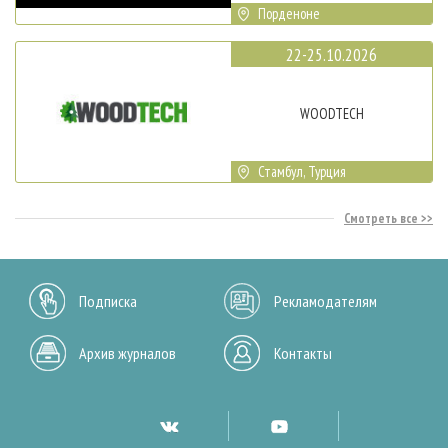
Порденоне
22-25.10.2026
WOODTECH
Стамбул, Турция
Смотреть все
Подписка
Рекламодателям
Архив журналов
Контакты