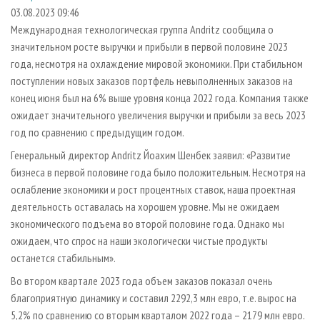
СУШКА ДРЕВЕСИНЫ
ПЕРСОНЫ
КОНТАКТЫ
РЕКЛАМА
03.08.2023 09:46
Международная технологическая группа Andritz сообщила о
ПРОИЗВОДСТВО ДРЕВЕСНЫХ ПЛИТ
МОБИЛЬНЫЕ ВЫСТАВКИ
РЕКЛАМА НА САЙТЕ
значительном росте выручки и прибыли в первой половине 2023
ДЕРЕВЯННОЕ ДОМОСТРОЕНИЕ
ОФИЦИАЛЬНЫЕ ДЕЛЕГАЦИИ
года, несмотря на охлаждение мировой экономики. При стабильном
ПРОИЗВОДСТВО МЕБЕЛИ
поступлении новых заказов портфель невыполненных заказов на
ПРИОРИТЕТНЫЕ ИНВЕСТПРОЕКТЫ
конец июня был на 6% выше уровня конца 2022 года. Компания также
БИОЭНЕРГЕТИКА
RUSSIAN FORESTRY REVIEW
ожидает значительного увеличения выручки и прибыли за весь 2023
ЦБП
ГАЗЕТА ЛЕСПРОМФОРУМ
год по сравнению с предыдущим годом.
ИНСТРУМЕНТ И МАТЕРИАЛЫ
БИБЛИОТЕКА СПЕЦИАЛИСТА
Генеральный директор Andritz Йоахим Шенбек заявил: «Развитие
бизнеса в первой половине года было положительным. Несмотря на
ослабление экономики и рост процентных ставок, наша проектная
деятельность оставалась на хорошем уровне. Мы не ожидаем
экономического подъема во второй половине года. Однако мы
ожидаем, что спрос на наши экологически чистые продукты
останется стабильным».
Во втором квартале 2023 года объем заказов показал очень
благоприятную динамику и составил 2292,3 млн евро, т.е. вырос на
5,2% по сравнению со вторым кварталом 2022 года – 2179 млн евро.