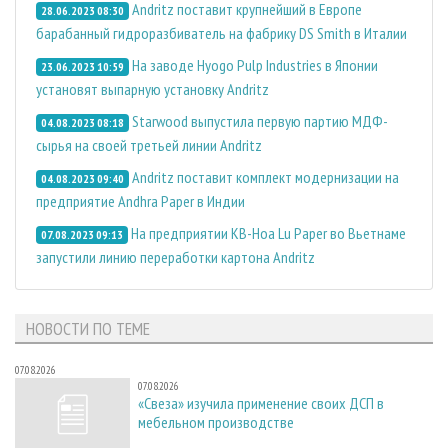
Andritz поставит крупнейший в Европе
28.06.2023 08:30
барабанный гидроразбиватель на фабрику DS Smith в Италии
На заводе Hyogo Pulp Industries в Японии
23.06.2023 10:59
установят выпарную установку Andritz
Starwood выпустила первую партию МДФ-
04.08.2023 08:18
сырья на своей третьей линии Andritz
Andritz поставит комплект модернизации на
04.08.2023 09:40
предприятие Andhra Paper в Индии
На предприятии KB-Hoa Lu Paper во Вьетнаме
07.08.2023 09:13
запустили линию переработки картона Andritz
НОВОСТИ ПО ТЕМЕ
07.08.2026
07.08.2026
«Свеза» изучила применение своих ДСП в
мебельном производстве