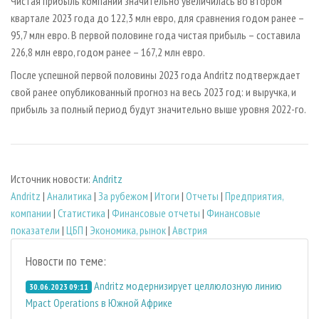
Чистая прибыль компании значительно увеличилась во втором
квартале 2023 года до 122,3 млн евро, для сравнения годом ранее –
95,7 млн евро. В первой половине года чистая прибыль – составила
226,8 млн евро, годом ранее – 167,2 млн евро.
После успешной первой половины 2023 года Andritz подтверждает
свой ранее опубликованный прогноз на весь 2023 год: и выручка, и
прибыль за полный период будут значительно выше уровня 2022-го.
Источник новости:
Andritz
Andritz
|
Аналитика
|
За рубежом
|
Итоги
|
Отчеты
|
Предприятия,
компании
|
Статистика
|
Финансовые отчеты
|
Финансовые
показатели
|
ЦБП
|
Экономика, рынок
|
Австрия
Новости по теме:
Andritz модернизирует целлюлозную линию
30.06.2023 09:11
Mpact Operations в Южной Африке