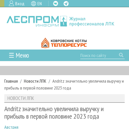
Вход
EN
☰ Меню
ГЛАВНАЯ
РУБРИКИ И ТЕМЫ
Главная
Новости ЛПК
Andritz значительно увеличила выручку и
РУБРИКИ ЖУРНАЛА
НОВОСТИ
прибыль в первой половине 2023 года
ЛЕСНОЕ ХОЗЯЙСТВО
КАЛЕНДАРЬ СОБЫТИЙ
ПРОЕКТЫ ЛПИ
НОВОСТИ ЛПК
ЛЕСОЗАГОТОВКА
НОВОСТИ ЛПК
АНАЛИТИКА
АРХИВ
Andritz значительно увеличила выручку и
ЛЕСОПИЛЕНИЕ
НОВОСТИ ЖУРНАЛА
ПРЕДПРИЯТИЯ ЛПК
АРХИВ ЖУРНАЛОВ
прибыль в первой половине 2023 года
О ЖУРНАЛЕ
ДЕРЕВООБРАБОТКА
НОВОСТИ КОМПАНИЙ
ЛЕСНЫЕ РЕГИОНЫ РОССИИ
СТАТЬИ
ПОДПИСКА
РЕКЛАМОДАТЕЛЯМ
Австрия