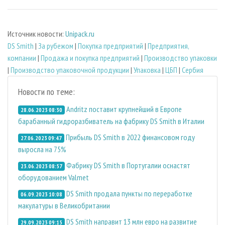
Источник новости:
Unipack.ru
DS Smith
|
За рубежом
|
Покупка предприятий
|
Предприятия,
компании
|
Продажа и покупка предприятий
|
Производство упаковки
|
Производство упаковочной продукции
|
Упаковка
|
ЦБП
|
Сербия
Новости по теме:
Andritz поставит крупнейший в Европе
28.06.2023 08:30
барабанный гидроразбиватель на фабрику DS Smith в Италии
Прибыль DS Smith в 2022 финансовом году
27.06.2023 09:47
выросла на 75%
Фабрику DS Smith в Португалии оснастят
23.06.2023 08:57
оборудованием Valmet
DS Smith продала пункты по переработке
06.09.2023 10:08
макулатуры в Великобритании
DS Smith направит 13 млн евро на развитие
29.09.2023 09:15