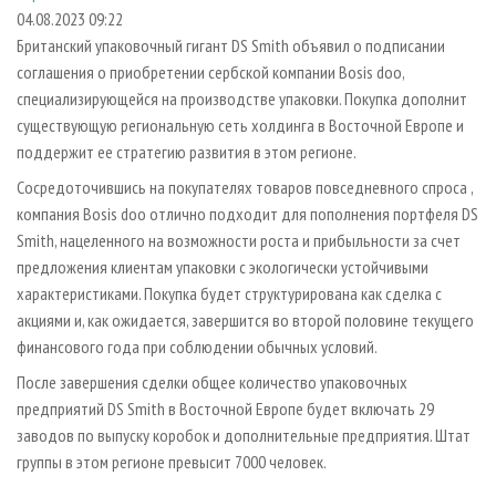
СУШКА ДРЕВЕСИНЫ
ПЕРСОНЫ
КОНТАКТЫ
РЕКЛАМА
04.08.2023 09:22
Британский упаковочный гигант DS Smith объявил о подписании
ПРОИЗВОДСТВО ДРЕВЕСНЫХ ПЛИТ
МОБИЛЬНЫЕ ВЫСТАВКИ
РЕКЛАМА НА САЙТЕ
соглашения о приобретении сербской компании Bosis doo,
ДЕРЕВЯННОЕ ДОМОСТРОЕНИЕ
ОФИЦИАЛЬНЫЕ ДЕЛЕГАЦИИ
специализирующейся на производстве упаковки. Покупка дополнит
ПРОИЗВОДСТВО МЕБЕЛИ
существующую региональную сеть холдинга в Восточной Европе и
ПРИОРИТЕТНЫЕ ИНВЕСТПРОЕКТЫ
поддержит ее стратегию развития в этом регионе.
БИОЭНЕРГЕТИКА
RUSSIAN FORESTRY REVIEW
Сосредоточившись на покупателях товаров повседневного спроса ,
ЦБП
ГАЗЕТА ЛЕСПРОМФОРУМ
компания Bosis doo отлично подходит для пополнения портфеля DS
ИНСТРУМЕНТ И МАТЕРИАЛЫ
БИБЛИОТЕКА СПЕЦИАЛИСТА
Smith, нацеленного на возможности роста и прибыльности за счет
предложения клиентам упаковки с экологически устойчивыми
характеристиками. Покупка будет структурирована как сделка с
акциями и, как ожидается, завершится во второй половине текущего
финансового года при соблюдении обычных условий.
После завершения сделки общее количество упаковочных
предприятий DS Smith в Восточной Европе будет включать 29
заводов по выпуску коробок и дополнительные предприятия. Штат
группы в этом регионе превысит 7000 человек.