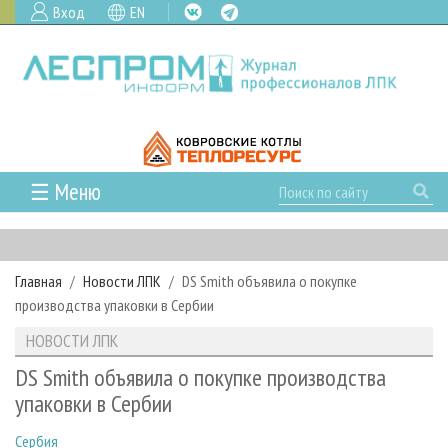
Вход
EN
☰ Меню
ГЛАВНАЯ
РУБРИКИ И ТЕМЫ
Главная
Новости ЛПК
DS Smith объявила о покупке
РУБРИКИ ЖУРНАЛА
НОВОСТИ
производства упаковки в Сербии
ЛЕСНОЕ ХОЗЯЙСТВО
КАЛЕНДАРЬ СОБЫТИЙ
ПРОЕКТЫ ЛПИ
НОВОСТИ ЛПК
ЛЕСОЗАГОТОВКА
НОВОСТИ ЛПК
АНАЛИТИКА
АРХИВ
DS Smith объявила о покупке производства
ЛЕСОПИЛЕНИЕ
НОВОСТИ ЖУРНАЛА
ПРЕДПРИЯТИЯ ЛПК
АРХИВ ЖУРНАЛОВ
упаковки в Сербии
О ЖУРНАЛЕ
ДЕРЕВООБРАБОТКА
НОВОСТИ КОМПАНИЙ
ЛЕСНЫЕ РЕГИОНЫ РОССИИ
СТАТЬИ
ПОДПИСКА
РЕКЛАМОДАТЕЛЯМ
Сербия