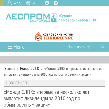
Вход
EN
☰ Меню
ГЛАВНАЯ
РУБРИКИ И ТЕМЫ
Главная
Новости ЛПК
«Монди СЛПК» впервые за несколько лет
РУБРИКИ ЖУРНАЛА
НОВОСТИ
выплатит дивиденды за 2010 год по обыкновенным акциям
ЛЕСНОЕ ХОЗЯЙСТВО
КАЛЕНДАРЬ СОБЫТИЙ
ПРОЕКТЫ ЛПИ
НОВОСТИ ЛПК
ЛЕСОЗАГОТОВКА
НОВОСТИ ЛПК
АНАЛИТИКА
АРХИВ
«Монди СЛПК» впервые за несколько лет
ЛЕСОПИЛЕНИЕ
НОВОСТИ ЖУРНАЛА
ПРЕДПРИЯТИЯ ЛПК
АРХИВ ЖУРНАЛОВ
выплатит дивиденды за 2010 год по
О ЖУРНАЛЕ
обыкновенным акциям
ДЕРЕВООБРАБОТКА
НОВОСТИ КОМПАНИЙ
ЛЕСНЫЕ РЕГИОНЫ РОССИИ
СТАТЬИ
ПОДПИСКА
РЕКЛАМОДАТЕЛЯМ