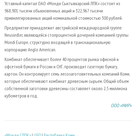
Уставный капитал ОАО «Монди Сыктывкарский ЛПК» состоит из
968,901 тысячи обыкновенных акций и 322,967 тысячи
привилегированных акций номинальной стоимостью 300 рублей.
Предприятие принадлежит австрийской международной группе
Neusiedler, являющейся стопроцентной дочерней компанией группы
Mondi Europe, структурно входящей в транснациональную
корпорацию Anglo American.
Комбинат обеспечивает более 40 процентов рынка офисной и
офсетной бумаги в России и СНГ, производит газетную бумагу,
картон. Он контролирует семь лесозаготовительных компаний Коми,
которые обеспечивают комбинат древесным сырьем. Общий объем
собственной заготовки древесины составляет около 2,5 миллиона
кубометров в год.
ООО «МИР»
«Монди СЛПК»
|
ЦБП
|
Республика Коми