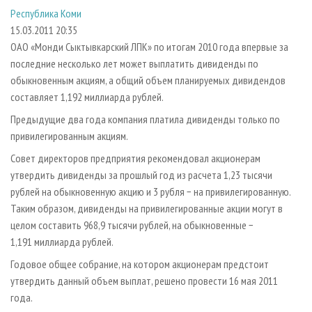
СУШКА ДРЕВЕСИНЫ
ПЕРСОНЫ
КОНТАКТЫ
РЕКЛАМА
Республика Коми
15.03.2011 20:35
ПРОИЗВОДСТВО ДРЕВЕСНЫХ ПЛИТ
МОБИЛЬНЫЕ ВЫСТАВКИ
РЕКЛАМА НА САЙТЕ
ОАО «Монди Сыктывкарский ЛПК» по итогам 2010 года впервые за
ДЕРЕВЯННОЕ ДОМОСТРОЕНИЕ
ОФИЦИАЛЬНЫЕ ДЕЛЕГАЦИИ
последние несколько лет может выплатить дивиденды по
ПРОИЗВОДСТВО МЕБЕЛИ
ПРИОРИТЕТНЫЕ ИНВЕСТПРОЕКТЫ
обыкновенным акциям, а общий объем планируемых дивидендов
составляет 1,192 миллиарда рублей.
БИОЭНЕРГЕТИКА
RUSSIAN FORESTRY REVIEW
Предыдущие два года компания платила дивиденды только по
ЦБП
ГАЗЕТА ЛЕСПРОМФОРУМ
привилегированным акциям.
ИНСТРУМЕНТ И МАТЕРИАЛЫ
БИБЛИОТЕКА СПЕЦИАЛИСТА
Совет директоров предприятия рекомендовал акционерам
утвердить дивиденды за прошлый год из расчета 1,23 тысячи
рублей на обыкновенную акцию и 3 рубля − на привилегированную.
Таким образом, дивиденды на привилегированные акции могут в
целом составить 968,9 тысячи рублей, на обыкновенные −
1,191 миллиарда рублей.
Годовое общее собрание, на котором акционерам предстоит
утвердить данный объем выплат, решено провести 16 мая 2011
года.