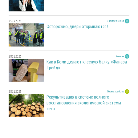
23.03.2026
В центре внимания
Осторожно, двери открываются!
28.11.2025
Развитие
Как в Коми делают клееную балку. «Фанера
Трейд»
28.11.2025
Лесное хозяйство
Рекультивация в системе полного
восстановления экологической системы
леса