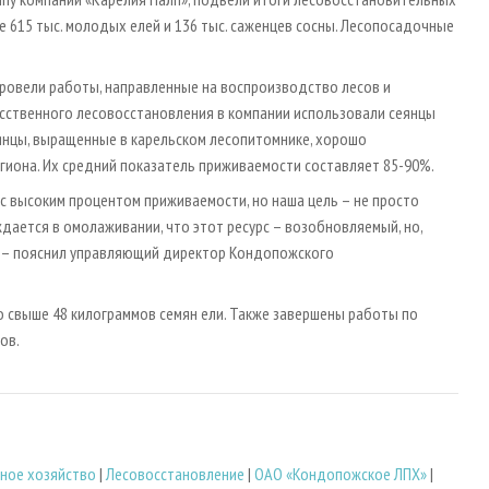
е 615 тыс. молодых елей и 136 тыс. саженцев сосны. Лесопосадочные
провели работы, направленные на воспроизводство лесов и
сственного лесовосстановления в компании использовали сеянцы
янцы, выращенные в карельском лесопитомнике, хорошо
гиона. Их средний показатель приживаемости составляет 85-90%.
с высоким процентом приживаемости, но наша цель – не просто
ждается в омолаживании, что этот ресурс – возобновляемый, но,
, – пояснил управляющий директор Кондопожского
о свыше 48 килограммов семян ели. Также завершены работы по
ов.
ное хозяйство
|
Лесовосстановление
|
ОАО «Кондопожское ЛПХ»
|