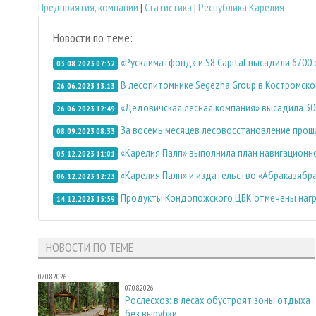
Предприятия, компании
|
Статистика
|
Республика Карелия
Новости по теме:
«Русклиматфонд» и S8 Capital высадили 6700
03.08.2023 07:52
В лесопитомнике Segezha Group в Костромско
26.06.2023 13:13
«Дедовичская лесная компания» высадила 300
26.06.2023 12:49
За восемь месяцев лесовосстановление прош
08.09.2023 08:33
«Карелия Палп» выполнила план навигационно
05.12.2023 11:01
«Карелия Палп» и издательство «Абраказябра
06.12.2023 12:23
Продукты Кондопожского ЦБК отмечены награ
14.12.2023 15:59
НОВОСТИ ПО ТЕМЕ
07.08.2026
07.08.2026
Рослесхоз: в лесах обустроят зоны отдыха
без вырубки