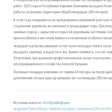
работ 2023 года в Республике Карелия. Компания высадила боле
работы затронули территории общей площадью 288 гектаров.
В этом году специалисты на арендованных компанией участках 
сохранение деревьев, высаженных в предыдущие годы. Для иску
хвойных пород с закрытой и открытой корневыми системами. Се
приспособлены к местному климату и почвенным особеностям ре
«Каждый год мы высаживаем сотни тысяч молодых елей и сосен 
высадить саженцы, а вырастить лес. Важно понимать, что лес ну
безусловно, при должном профессиональном уходе и контроле»
лесопромышленного хозяйства Алексей Орешкин.
Посевные площади компании составили 64 гектара, на посев ушл
дополнению лесных культур прошлых лет на площади 200 гектар
Источник новости:
«ЛесПромИнформ»
«Карелия Палп»
|
Искусственное лесовосстановление
|
Итоги
|
Лес