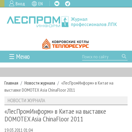
Вход
EN
☰ Меню
ГЛАВНАЯ
РУБРИКИ И ТЕМЫ
Главная
Новости журнала
«ЛесПромИнформ» в Китае на
РУБРИКИ ЖУРНАЛА
НОВОСТИ
выставке DOMOTEX Asia ChinaFloor 2011
ЛЕСНОЕ ХОЗЯЙСТВО
КАЛЕНДАРЬ СОБЫТИЙ
ПРОЕКТЫ ЛПИ
НОВОСТИ ЖУРНАЛА
ЛЕСОЗАГОТОВКА
НОВОСТИ ЛПК
АНАЛИТИКА
АРХИВ
«ЛесПромИнформ» в Китае на выставке
ЛЕСОПИЛЕНИЕ
НОВОСТИ ЖУРНАЛА
ПРЕДПРИЯТИЯ ЛПК
АРХИВ ЖУРНАЛОВ
DOMOTEX Asia ChinaFloor 2011
О ЖУРНАЛЕ
ДЕРЕВООБРАБОТКА
НОВОСТИ КОМПАНИЙ
ЛЕСНЫЕ РЕГИОНЫ РОССИИ
СТАТЬИ
ПОДПИСКА
РЕКЛАМОДАТЕЛЯМ
19.03.2011 01:04