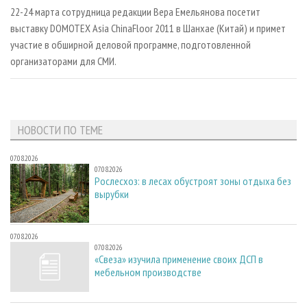
СУШКА ДРЕВЕСИНЫ
ПЕРСОНЫ
КОНТАКТЫ
РЕКЛАМА
22-24 марта сотрудница редакции Вера Емельянова посетит
выставку DOMOTEX Asia ChinaFloor 2011 в Шанхае (Китай) и примет
ПРОИЗВОДСТВО ДРЕВЕСНЫХ ПЛИТ
МОБИЛЬНЫЕ ВЫСТАВКИ
РЕКЛАМА НА САЙТЕ
участие в обширной деловой программе, подготовленной
ДЕРЕВЯННОЕ ДОМОСТРОЕНИЕ
ОФИЦИАЛЬНЫЕ ДЕЛЕГАЦИИ
организаторами для СМИ.
ПРОИЗВОДСТВО МЕБЕЛИ
ПРИОРИТЕТНЫЕ ИНВЕСТПРОЕКТЫ
БИОЭНЕРГЕТИКА
RUSSIAN FORESTRY REVIEW
ЦБП
ГАЗЕТА ЛЕСПРОМФОРУМ
НОВОСТИ ПО ТЕМЕ
ИНСТРУМЕНТ И МАТЕРИАЛЫ
БИБЛИОТЕКА СПЕЦИАЛИСТА
07.08.2026
07.08.2026
Рослесхоз: в лесах обустроят зоны отдыха без
вырубки
07.08.2026
07.08.2026
«Свеза» изучила применение своих ДСП в
мебельном производстве