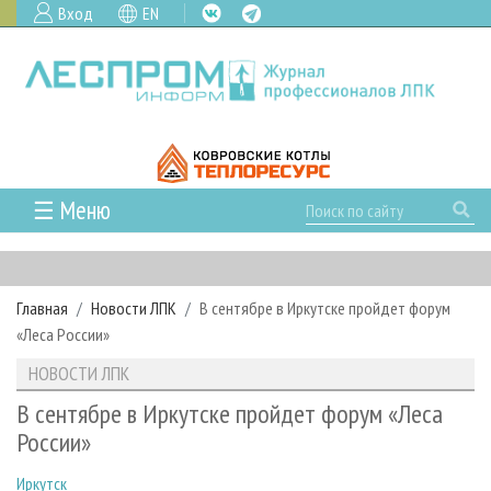
Вход
EN
☰ Меню
ГЛАВНАЯ
РУБРИКИ И ТЕМЫ
Главная
Новости ЛПК
В сентябре в Иркутске пройдет форум
РУБРИКИ ЖУРНАЛА
НОВОСТИ
«Леса России»
ЛЕСНОЕ ХОЗЯЙСТВО
КАЛЕНДАРЬ СОБЫТИЙ
ПРОЕКТЫ ЛПИ
НОВОСТИ ЛПК
ЛЕСОЗАГОТОВКА
НОВОСТИ ЛПК
АНАЛИТИКА
АРХИВ
В сентябре в Иркутске пройдет форум «Леса
ЛЕСОПИЛЕНИЕ
НОВОСТИ ЖУРНАЛА
ПРЕДПРИЯТИЯ ЛПК
АРХИВ ЖУРНАЛОВ
России»
О ЖУРНАЛЕ
ДЕРЕВООБРАБОТКА
НОВОСТИ КОМПАНИЙ
ЛЕСНЫЕ РЕГИОНЫ РОССИИ
СТАТЬИ
ПОДПИСКА
РЕКЛАМОДАТЕЛЯМ
Иркутск