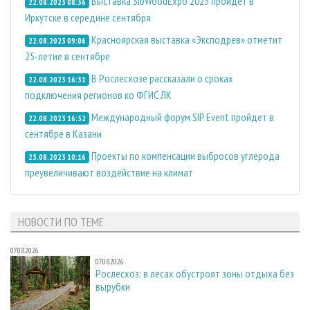
Выставка SibWoodExpo 2023 пройдет в
22.08.2023 08:36
Иркутске в середине сентября
Красноярская выставка «Эксподрев» отметит
22.08.2023 09:06
25-летие в сентябре
В Рослесхозе рассказали о сроках
22.08.2023 16:31
подключения регионов ко ФГИС ЛК
Международный форум SIP Event пройдет в
22.08.2023 16:52
сентябре в Казани
Проекты по компенсации выбросов углерода
25.08.2023 10:16
преувеличивают воздействие на климат
НОВОСТИ ПО ТЕМЕ
07.08.2026
07.08.2026
Рослесхоз: в лесах обустроят зоны отдыха без
вырубки