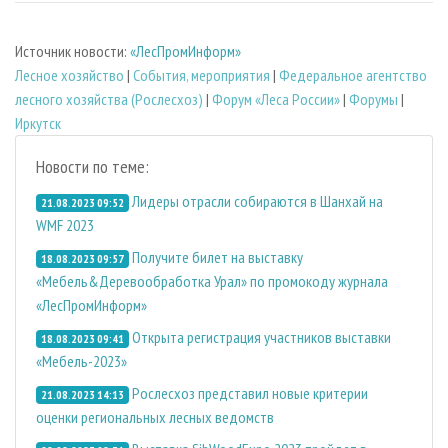
Источник новости:
«ЛесПромИнформ»
Лесное хозяйство
|
События, мероприятия
|
Федеральное агентство
лесного хозяйства (Рослесхоз)
|
Форум «Леса России»
|
Форумы
|
Иркутск
Новости по теме:
Лидеры отрасли собираются в Шанхай на
21.08.2023 09:52
WMF 2023
Получите билет на выставку
18.08.2023 09:57
«Мебель&Деревообработка Урал» по промокоду журнала
«ЛесПромИнформ»
Открыта регистрация участников выставки
18.08.2023 09:41
«Мебель-2023»
Рослесхоз представил новые критерии
21.08.2023 14:13
оценки региональных лесных ведомств