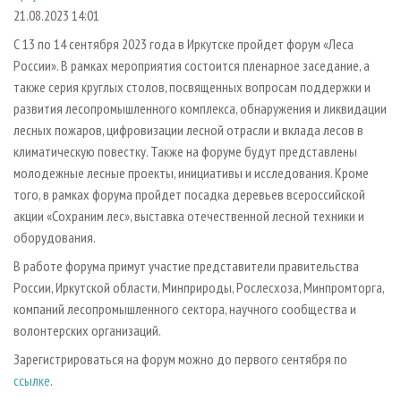
СУШКА ДРЕВЕСИНЫ
ПЕРСОНЫ
КОНТАКТЫ
РЕКЛАМА
21.08.2023 14:01
ПРОИЗВОДСТВО ДРЕВЕСНЫХ ПЛИТ
МОБИЛЬНЫЕ ВЫСТАВКИ
С 13 по 14 сентября 2023 года в Иркутске пройдет форум «Леса
РЕКЛАМА НА САЙТЕ
России». В рамках мероприятия состоится пленарное заседание, а
ДЕРЕВЯННОЕ ДОМОСТРОЕНИЕ
ОФИЦИАЛЬНЫЕ ДЕЛЕГАЦИИ
также серия круглых столов, посвященных вопросам поддержки и
ПРОИЗВОДСТВО МЕБЕЛИ
ПРИОРИТЕТНЫЕ ИНВЕСТПРОЕКТЫ
развития лесопромышленного комплекса, обнаружения и ликвидации
БИОЭНЕРГЕТИКА
лесных пожаров, цифровизации лесной отрасли и вклада лесов в
RUSSIAN FORESTRY REVIEW
климатическую повестку. Также на форуме будут представлены
ЦБП
ГАЗЕТА ЛЕСПРОМФОРУМ
молодежные лесные проекты, инициативы и исследования. Кроме
ИНСТРУМЕНТ И МАТЕРИАЛЫ
БИБЛИОТЕКА СПЕЦИАЛИСТА
того, в рамках форума пройдет посадка деревьев всероссийской
акции «Сохраним лес», выставка отечественной лесной техники и
оборудования.
В работе форума примут участие представители правительства
России, Иркутской области, Минприроды, Рослесхоза, Минпромторга,
компаний лесопромышленного сектора, научного сообщества и
волонтерских организаций.
Зарегистрироваться на форум можно до первого сентября по
ссылке
.