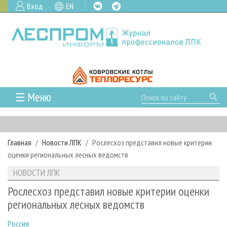
Вход
EN
☰ Меню
ГЛАВНАЯ
РУБРИКИ И ТЕМЫ
Главная
Новости ЛПК
Рослесхоз представил новые критерии
РУБРИКИ ЖУРНАЛА
НОВОСТИ
оценки региональных лесных ведомств
ЛЕСНОЕ ХОЗЯЙСТВО
КАЛЕНДАРЬ СОБЫТИЙ
ПРОЕКТЫ ЛПИ
НОВОСТИ ЛПК
ЛЕСОЗАГОТОВКА
НОВОСТИ ЛПК
АНАЛИТИКА
АРХИВ
Рослесхоз представил новые критерии оценки
ЛЕСОПИЛЕНИЕ
НОВОСТИ ЖУРНАЛА
ПРЕДПРИЯТИЯ ЛПК
АРХИВ ЖУРНАЛОВ
региональных лесных ведомств
О ЖУРНАЛЕ
ДЕРЕВООБРАБОТКА
НОВОСТИ КОМПАНИЙ
ЛЕСНЫЕ РЕГИОНЫ РОССИИ
СТАТЬИ
ПОДПИСКА
РЕКЛАМОДАТЕЛЯМ
Россия