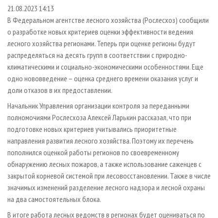
СУШКА ДРЕВЕСИНЫ
ПЕРСОНЫ
КОНТАКТЫ
РЕКЛАМА
21.08.2023 14:13
В Федеральном агентстве лесного хозяйства (Рослесхоз) сообщили
ПРОИЗВОДСТВО ДРЕВЕСНЫХ ПЛИТ
МОБИЛЬНЫЕ ВЫСТАВКИ
РЕКЛАМА НА САЙТЕ
о разработке новых критериев оценки эффективности ведения
ДЕРЕВЯННОЕ ДОМОСТРОЕНИЕ
ОФИЦИАЛЬНЫЕ ДЕЛЕГАЦИИ
лесного хозяйства регионами. Теперь при оценке регионы будут
ПРОИЗВОДСТВО МЕБЕЛИ
распределяться на десять групп в соответствии с природно-
ПРИОРИТЕТНЫЕ ИНВЕСТПРОЕКТЫ
климатическими и социально-экономическими особенностями. Еще
БИОЭНЕРГЕТИКА
RUSSIAN FORESTRY REVIEW
одно нововведение – оценка среднего времени оказания услуг и
ЦБП
ГАЗЕТА ЛЕСПРОМФОРУМ
доли отказов в их предоставлении.
ИНСТРУМЕНТ И МАТЕРИАЛЫ
БИБЛИОТЕКА СПЕЦИАЛИСТА
Начальник Управления организации контроля за переданными
полномочиями Рослесхоза Алексей Ларькин рассказал, что при
подготовке новых критериев учитывались приоритетные
направления развития лесного хозяйства. Поэтому их перечень
пополнился оценкой работы регионов по своевременному
обнаружению лесных пожаров, а также использование саженцев с
закрытой корневой системой при лесовосстановлении. Также в числе
значимых изменений разделение лесного надзора и лесной охраны
на два самостоятельных блока.
В итоге работа лесных ведомств в регионах будет оцениваться по