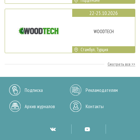
Порденоне
22-25.10.2026
WOODTECH
Стамбул, Турция
Смотреть все
Подписка
Рекламодателям
Архив журналов
Контакты