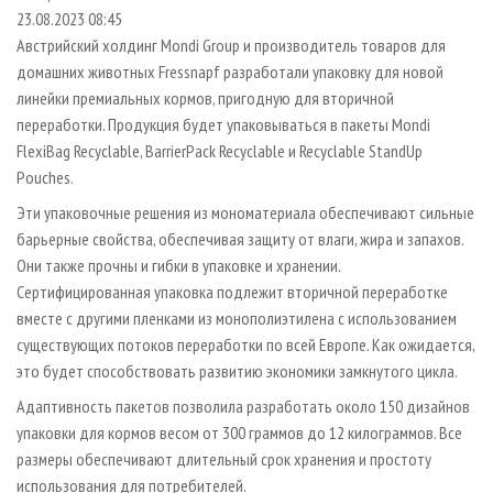
СУШКА ДРЕВЕСИНЫ
ПЕРСОНЫ
КОНТАКТЫ
РЕКЛАМА
23.08.2023 08:45
Австрийский холдинг Mondi Group и производитель товаров для
ПРОИЗВОДСТВО ДРЕВЕСНЫХ ПЛИТ
МОБИЛЬНЫЕ ВЫСТАВКИ
РЕКЛАМА НА САЙТЕ
домашних животных Fressnapf разработали упаковку для новой
ДЕРЕВЯННОЕ ДОМОСТРОЕНИЕ
ОФИЦИАЛЬНЫЕ ДЕЛЕГАЦИИ
линейки премиальных кормов, пригодную для вторичной
ПРОИЗВОДСТВО МЕБЕЛИ
переработки. Продукция будет упаковываться в пакеты Mondi
ПРИОРИТЕТНЫЕ ИНВЕСТПРОЕКТЫ
FlexiBag Recyclable, BarrierPack Recyclable и Recyclable StandUp
БИОЭНЕРГЕТИКА
RUSSIAN FORESTRY REVIEW
Pouches.
ЦБП
ГАЗЕТА ЛЕСПРОМФОРУМ
Эти упаковочные решения из мономатериала обеспечивают сильные
ИНСТРУМЕНТ И МАТЕРИАЛЫ
БИБЛИОТЕКА СПЕЦИАЛИСТА
барьерные свойства, обеспечивая защиту от влаги, жира и запахов.
Они также прочны и гибки в упаковке и хранении.
Сертифицированная упаковка подлежит вторичной переработке
вместе с другими пленками из монополиэтилена с использованием
существующих потоков переработки по всей Европе. Как ожидается,
это будет способствовать развитию экономики замкнутого цикла.
Адаптивность пакетов позволила разработать около 150 дизайнов
упаковки для кормов весом от 300 граммов до 12 килограммов. Все
размеры обеспечивают длительный срок хранения и простоту
использования для потребителей.