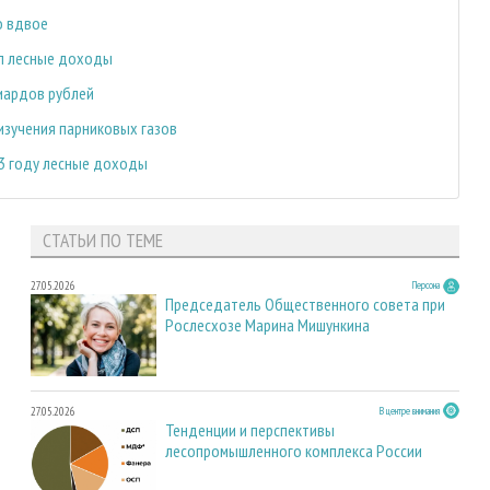
о вдвое
ил лесные доходы
иардов рублей
зучения парниковых газов
23 году лесные доходы
СТАТЬИ ПО ТЕМЕ
27.05.2026
Персона
Председатель Общественного совета при
Рослесхозе Марина Мишункина
27.05.2026
В центре внимания
Тенденции и перспективы
лесопромышленного комплекса России