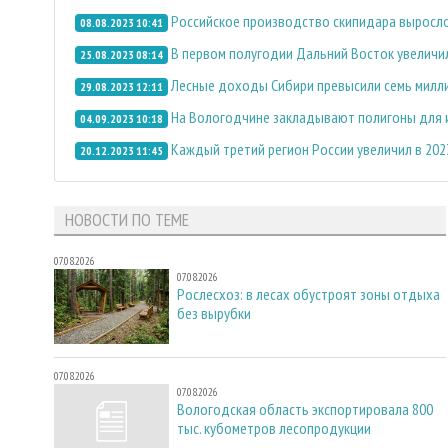
Российское производство скипидара выросл
08.08.2023 10:41
В первом полугодии Дальний Восток увелич
25.08.2023 08:14
Лесные доходы Сибири превысили семь милл
29.08.2023 12:11
На Вологодчине закладывают полигоны для и
04.09.2023 10:18
Каждый третий регион России увеличил в 20
20.12.2023 11:45
НОВОСТИ ПО ТЕМЕ
07.08.2026
07.08.2026
Рослесхоз: в лесах обустроят зоны отдыха
без вырубки
07.08.2026
07.08.2026
Вологодская область экспортировала 800
тыс. кубометров лесопродукции