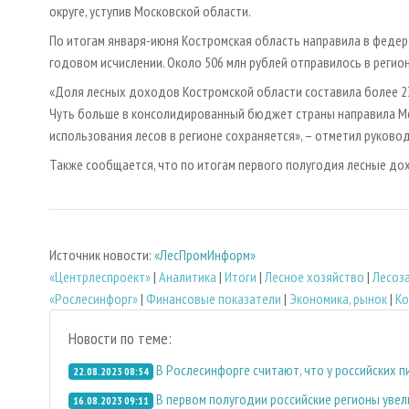
округе, уступив Московской области.
По итогам января-июня Костромская область направила в федер
годовом исчислении. Около 506 млн рублей отправилось в реги
«Доля лесных доходов Костромской области составила более 2
Чуть больше в консолидированный бюджет страны направила Мо
использования лесов в регионе сохраняется», – отметил руково
Также сообщается, что по итогам первого полугодия лесные до
Источник новости:
«ЛесПромИнформ»
«Центрлеспроект»
|
Аналитика
|
Итоги
|
Лесное хозяйство
|
Лесоз
«Рослесинфорг»
|
Финансовые показатели
|
Экономика, рынок
|
Ко
Новости по теме:
В Рослесинфорге считают, что у российских 
22.08.2023 08:54
В первом полугодии российские регионы уве
16.08.2023 09:11