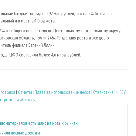
альные бюджет порядка 592 млн рублей, что на 5% больше в
ональный и в местный бюджеты.
3% от общего показателя по Центральному федеральному округу.
сковская область, почти 24%. Тенденция роста доходов от
дитель филиала Евгений Лялин.
ходы ЦФО составили более 4,6 млрд рублей.
аготовка
|
Отчеты
|
Плата за использование лесов
|
Статистика
|
ФГБУ
стромская область
пиломатериалов есть шанс на новых рынках
личили лесные доходы