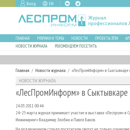
Вход
EN
ГЛАВНАЯ
РУБРИКИ И ТЕМЫ
НОВОСТИ
ПРОЕКТЫ ЛПИ
АР
НОВОСТИ ЖУРНАЛА
РЕКОМЕНДУЕМ ПОСЕТИТЬ
Главная
Новости журнала
«ЛесПромИнформ» в Сыктывкаре 
НОВОСТИ ЖУРНАЛА
«ЛесПромИнформ» в Сыктывкаре 
24.03.2011 00:44
24−25 марта журнал принимает участие в выставке «Леспром» в 
Инжиниринг» Владимир Злобин и Павел Баков.
На редакционном стенде посетители смогут не только ознакоми