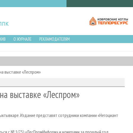
ХИВ
О ЖУРНАЛЕ
РЕКЛАМОДАТЕЛЯМ
на выставке «Леспром»
на выставке «Леспром»
Сыктывкаре. Издание представят сотрудники компании «Негоциант
ться с № 1(75) «ЛесПромИнформ» и номерами за прошлый год