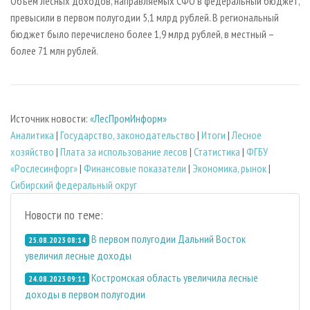
Объем лесных доходов, направляемых СФО в федеральный бюджет,
превысили в первом полугодии 5,1 млрд рублей. В региональный
бюджет было перечислено более 1,9 млрд рублей, в местный –
более 71 млн рублей.
Источник новости:
«ЛесПромИнформ»
Аналитика
|
Государство, законодательство
|
Итоги
|
Лесное
хозяйство
|
Плата за использование лесов
|
Статистика
|
ФГБУ
«Рослесинфорг»
|
Финансовые показатели
|
Экономика, рынок
|
Сибирский федеральный округ
Новости по теме:
В первом полугодии Дальний Восток
25.08.2023 08:14
увеличил лесные доходы
Костромская область увеличила лесные
24.08.2023 09:11
доходы в первом полугодии