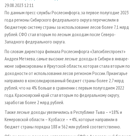
СУШКА ДРЕВЕСИНЫ
ПЕРСОНЫ
КОНТАКТЫ
РЕКЛАМА
29.08.2023 12:11
По данным пресс-службы Рослесинфорга, за первое полугодие 2023
ПРОИЗВОДСТВО ДРЕВЕСНЫХ ПЛИТ
МОБИЛЬНЫЕ ВЫСТАВКИ
РЕКЛАМА НА САЙТЕ
года регионы Сибирского федерального округа перечислили в
ДЕРЕВЯННОЕ ДОМОСТРОЕНИЕ
ОФИЦИАЛЬНЫЕ ДЕЛЕГАЦИИ
бюджетную систему страны за использование лесов более 7,1 млрд
ПРОИЗВОДСТВО МЕБЕЛИ
рублей. СФО стал вторым по лесным доходам после Северо-
ПРИОРИТЕТНЫЕ ИНВЕСТПРОЕКТЫ
Западного федерального округа.
БИОЭНЕРГЕТИКА
RUSSIAN FORESTRY REVIEW
По словам директора филиала Рослесинфорга «Запсиблеспроект»
ЦБП
ГАЗЕТА ЛЕСПРОМФОРУМ
Андрея Метяева, самые высокие лесные доходы в Сибири в январе-
ИНСТРУМЕНТ И МАТЕРИАЛЫ
БИБЛИОТЕКА СПЕЦИАЛИСТА
июне зафиксированы в Иркутской области, которая стала вторым по
доходности от использования лесов регионом России. Приангарье
направило в консолидированный бюджет страны более 2,7 млрд
рублей, что на 4% больше в сравнении с первым полугодием 2022
года. Красноярский край стал вторым по федеральному округу,
заработав более 2 млрд рублей.
Также лесные доходы увеличились в Республике Тыва – +18% и
Кемеровской области – Кузбассе – +4%, которые направили в
бюджет страны порядка 188 и 562 млн рублей соответственно.