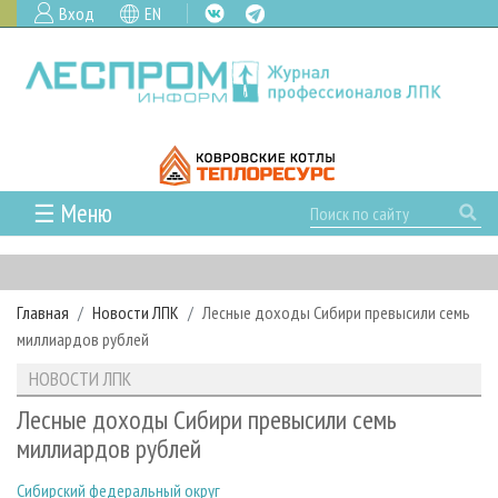
Вход
EN
☰ Меню
ГЛАВНАЯ
РУБРИКИ И ТЕМЫ
Главная
Новости ЛПК
Лесные доходы Сибири превысили семь
РУБРИКИ ЖУРНАЛА
НОВОСТИ
миллиардов рублей
ЛЕСНОЕ ХОЗЯЙСТВО
КАЛЕНДАРЬ СОБЫТИЙ
ПРОЕКТЫ ЛПИ
НОВОСТИ ЛПК
ЛЕСОЗАГОТОВКА
НОВОСТИ ЛПК
АНАЛИТИКА
АРХИВ
Лесные доходы Сибири превысили семь
ЛЕСОПИЛЕНИЕ
НОВОСТИ ЖУРНАЛА
ПРЕДПРИЯТИЯ ЛПК
АРХИВ ЖУРНАЛОВ
миллиардов рублей
О ЖУРНАЛЕ
ДЕРЕВООБРАБОТКА
НОВОСТИ КОМПАНИЙ
ЛЕСНЫЕ РЕГИОНЫ РОССИИ
СТАТЬИ
ПОДПИСКА
РЕКЛАМОДАТЕЛЯМ
Сибирский федеральный округ