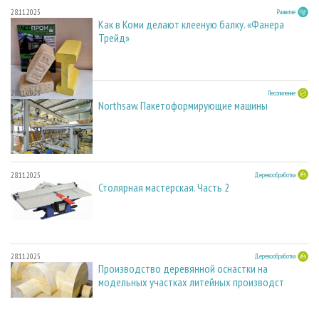
28.11.2025
Развитие
Как в Коми делают клееную балку. «Фанера
Трейд»
28.11.2025
Лесопиление
Northsaw. Пакетоформирующие машины
28.11.2025
Деревообработка
Столярная мастерская. Часть 2
28.11.2025
Деревообработка
Производство деревянной оснастки на
модельных участках литейных производст