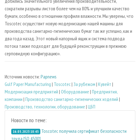
добились значительного увеличения производительности,
сократили разрывы листов более чем на 80% и улучшили качество
бумаги, особенно в отношении профиля влажности. Мы уверены, что
Toscotec осуществит новую модернизацию нашей машины для
производства санитарно-гигиенических бумаг так же успешно, как и
два года назад. Этот новый напорный ящик и система подвода
потока также подходят для будущей реконструкции в прежнюю
серповидную конфигурацию».
Источник новости:
Papnews
Gulf Paper Manufacturing
|
Toscotec
|
За рубежом
|
Кувейт
|
Модернизация предприятий
|
Оборудование
|
Предприятия,
компании
|
Производство санитарно-гигиенических изделий
|
Производство, технологии, оборудование
|
ЦБП
Новости по теме:
Toscotec получила сертификат безопасности
16.05.2023 10:45
труда ISO 45001