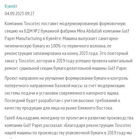
СУШКА ДРЕВЕСИНЫ
ПЕРСОНЫ
КОНТАКТЫ
РЕКЛАМА
Кувейт
04.09.2023 09:27
ПРОИЗВОДСТВО ДРЕВЕСНЫХ ПЛИТ
МОБИЛЬНЫЕ ВЫСТАВКИ
РЕКЛАМА НА САЙТЕ
Компания Toscotec поставит модернизированную формовочную
ДЕРЕВЯННОЕ ДОМОСТРОЕНИЕ
ОФИЦИАЛЬНЫЕ ДЕЛЕГАЦИИ
секцию на БДМ №2 бумажной фабрики Mina Abdullah компании Gulf
ПРОИЗВОДСТВО МЕБЕЛИ
ПРИОРИТЕТНЫЕ ИНВЕСТПРОЕКТЫ
Paper Manufacturing в Кувейте. Машина выпускает санитарно-
БИОЭНЕРГЕТИКА
RUSSIAN FORESTRY REVIEW
гигиеническую бумагу из 100%-го первичного волокна, ее
реконструкция запланирована на конец 2023 года. Это повторный
ЦБП
ГАЗЕТА ЛЕСПРОМФОРУМ
заказ у Toscotec, которая в 2019 году успешно провела капитальный
ИНСТРУМЕНТ И МАТЕРИАЛЫ
БИБЛИОТЕКА СПЕЦИАЛИСТА
ремонт сушильной секции бумагоделательной машины Gulf Paper.
Проект направлен на улучшение формирования бумаги и контроль
поперечного направления базовой массы за счет модернизации
системы подачи и установки современного напорного ящика.
Последний будет разработан с учетом высоких требований к
качеству продукции для лица на рынке Ближнего Востока.
Галеб Альхадрами, менеджер по проектам и развитию производства
компании Gulf Paper, рассказал: «Благодаря реконструкции Toscotec
нашей машины по производству упаковочной бумаги в 2019 году мы