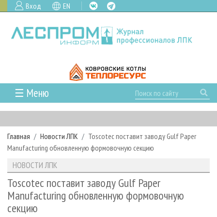
Вход
EN
☰ Меню
ГЛАВНАЯ
РУБРИКИ И ТЕМЫ
Главная
Новости ЛПК
Toscotec поставит заводу Gulf Paper
РУБРИКИ ЖУРНАЛА
НОВОСТИ
Manufacturing обновленную формовочную секцию
ЛЕСНОЕ ХОЗЯЙСТВО
КАЛЕНДАРЬ СОБЫТИЙ
ПРОЕКТЫ ЛПИ
НОВОСТИ ЛПК
ЛЕСОЗАГОТОВКА
НОВОСТИ ЛПК
АНАЛИТИКА
АРХИВ
Toscotec поставит заводу Gulf Paper
ЛЕСОПИЛЕНИЕ
НОВОСТИ ЖУРНАЛА
ПРЕДПРИЯТИЯ ЛПК
АРХИВ ЖУРНАЛОВ
Manufacturing обновленную формовочную
О ЖУРНАЛЕ
секцию
ДЕРЕВООБРАБОТКА
НОВОСТИ КОМПАНИЙ
ЛЕСНЫЕ РЕГИОНЫ РОССИИ
СТАТЬИ
ПОДПИСКА
РЕКЛАМОДАТЕЛЯМ