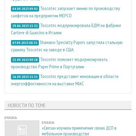
Toscotec запускает линию по производству
04.09.2023 09:05
салфеток на предприятии MEPCO
Toscotec модернизировала БДМ на фабрике
29.06.2023 11:32
Cartiere di Guarcino в Италии
Shawano Specialty Papers запустила стальную
07.09.2023 08:35
сушилку Toscotec на заводе в США
Toscotec поможет модернизировать
21.09.2023 09:18
производство Paper Prime в Португалии
Toscotec представит инновации в области
26.09.2023 11:11
энергоэффективности на выставке MIAC
НОВОСТИ ПО ТЕМЕ
07.08.2026
07.08.2026
«Свеза» изучила применение своих ДСП в
мебельном производстве