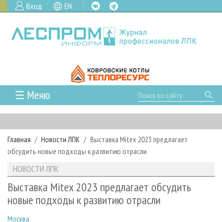
Вход
EN
☰ Меню
ГЛАВНАЯ
РУБРИКИ И ТЕМЫ
Главная
Новости ЛПК
Выставка Mitex 2023 предлагает
РУБРИКИ ЖУРНАЛА
НОВОСТИ
обсудить новые подходы к развитию отрасли
ЛЕСНОЕ ХОЗЯЙСТВО
КАЛЕНДАРЬ СОБЫТИЙ
ПРОЕКТЫ ЛПИ
НОВОСТИ ЛПК
ЛЕСОЗАГОТОВКА
НОВОСТИ ЛПК
АНАЛИТИКА
АРХИВ
Выставка Mitex 2023 предлагает обсудить
ЛЕСОПИЛЕНИЕ
НОВОСТИ ЖУРНАЛА
ПРЕДПРИЯТИЯ ЛПК
АРХИВ ЖУРНАЛОВ
новые подходы к развитию отрасли
О ЖУРНАЛЕ
ДЕРЕВООБРАБОТКА
НОВОСТИ КОМПАНИЙ
ЛЕСНЫЕ РЕГИОНЫ РОССИИ
СТАТЬИ
ПОДПИСКА
РЕКЛАМОДАТЕЛЯМ
Москва