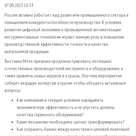
СУШКА ДРЕВЕСИНЫ
ПЕРСОНЫ
КОНТАКТЫ
РЕКЛАМА
07.09.2023 16:53
ПРОИЗВОДСТВО ДРЕВЕСНЫХ ПЛИТ
МОБИЛЬНЫЕ ВЫСТАВКИ
Россия активно работает над развитием промышленного сектора и
РЕКЛАМА НА САЙТЕ
повышением конкурентоспособности производства. В условиях
ДЕРЕВЯННОЕ ДОМОСТРОЕНИЕ
ОФИЦИАЛЬНЫЕ ДЕЛЕГАЦИИ
развития цифровой экономики и промышленной автоматизации
ПРОИЗВОДСТВО МЕБЕЛИ
ПРИОРИТЕТНЫЕ ИНВЕСТПРОЕКТЫ
инструментальные технологии играют важную роль в повышении
БИОЭНЕРГЕТИКА
производственной эффективности, точности и качества
RUSSIAN FORESTRY REVIEW
выпускаемой продукции.
ЦБП
ГАЗЕТА ЛЕСПРОМФОРУМ
Выставка Mitex призвана продемонстрировать потенциал
ИНСТРУМЕНТ И МАТЕРИАЛЫ
БИБЛИОТЕКА СПЕЦИАЛИСТА
отечественных производителей инструмента и оборудования, а
также привлечь новых игроков в отрасль. Поэтому мероприятие
соберет ведущих экспертов отрасли, чтобы обсудить актуальные
вопросы:
Как компаниям в текущих условиях наращивать
экономическую эффективность и не упустить уровень
качества сервисного обслуживания?
Какие механизмы необходимо срочно трансформировать?
Как сохранить баланс между качеством и ценовой политикой